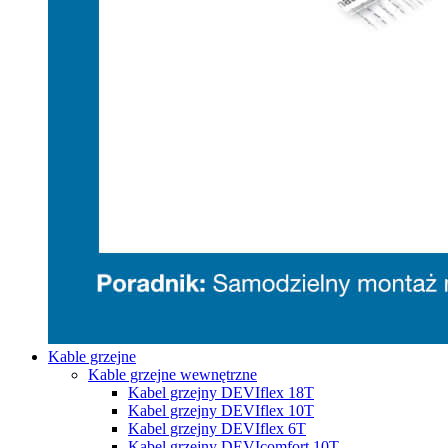
Kable grzejne
Kable grzejne wewnętrzne
Kabel grzejny DEVIflex 18T
Kabel grzejny DEVIflex 10T
Kabel grzejny DEVIflex 6T
Kabel grzejny DEVIcomfort 10T