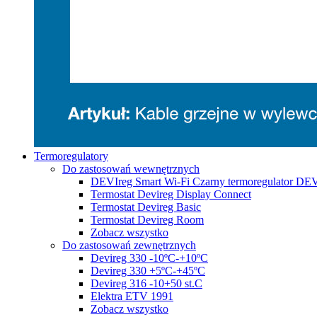
Termoregulatory
Do zastosowań wewnętrznych
DEVIreg Smart Wi-Fi Czarny termoregulator DE
Termostat Devireg Display Connect
Termostat Devireg Basic
Termostat Devireg Room
Zobacz wszystko
Do zastosowań zewnętrznych
Devireg 330 -10ºC-+10ºC
Devireg 330 +5ºC-+45ºC
Devireg 316 -10+50 st.C
Elektra ETV 1991
Zobacz wszystko