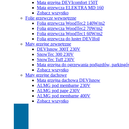
Mata grzejna DEVIcomfort 150T
Mata grzewcza ELEKTRA MD 160
Zobacz wszystko
Folie grzewcze wewnętrzne
Folia grzewcza WoodTec2 140W/m2
Folia grzewcza WoodTec2 70W/m2
Folia grzewcza WoodTec1 60W/m2
Folia grzewcza do luster DEVIfoil
Maty grzejne zewnętrzne
DEVIsnow 300T 230V
SnowTec 300 230V
SnowTec Tuff 230V
Mata grzejna do ogrzewania podjazdów, parking
Zobacz wszystko
Maty grzejne dachowe
Mata grzejna dachowa DEVIsnow
ALMG pod membarnę 230V
ALMG pod papę 230V
ALMG pod membarnę 400V
Zobacz wszystko