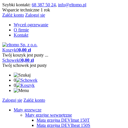
Szybki kontakt:
68 387 50 24
,
info@eltomo.pl
Wsparcie techniczne 1 rok
Załóż konto
Zaloguj się
Wyceń ogrzewanie
O firmie
Kontakt
Koszyk
0
0,00 zł
Twój koszyk jest pusty ...
Schowek
0
0,00 zł
Twój schowek jest pusty
0
0
Zaloguj się
Załóż konto
Maty grzewcze
Maty grzejne wewnętrzne
Mata grzejna DEVImat 150T
Mata grzejna DEVIheat 150S