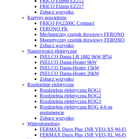
FRICO Elztrip EZ212
FRICO Elztrip EZ217
Zobacz wszystko
Kurtyny powietrzne
FRICO PA2200C Compact
FERONO FK
Mechaniczny czujnik drzwiowy FERONO
Magnetyczny czujnik drzwiowy FERONO
Zobacz wszystko
Nagrzewnice elektryczne
INELCO Dania LB 1882 9kW IP54
INELCO Dania-Heater 9kW
INELCO Dania-Heater 15kW
INELCO Dania-Heater 20kW
Zobacz wszystko
Rozdzielnie elektryczne
Rozdzielnia elektryczna ROG1
Rozdzielnia elektryczna ROG2
Rozdzielnia elektryczna ROG3
Rozdzielnia elektryczna ROG 4-6 na
postumencie
Zobacz wszystko
Wideodomofony
FERMAX Duox Plus 1NR VEO-XS Wi-Fi
FERMAX Duox Plus 1NR VEO-XL Wi-Fi