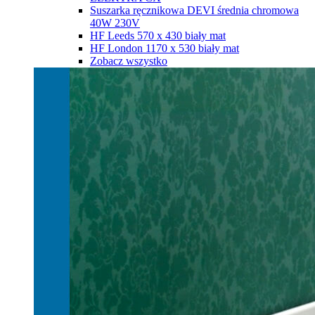
Suszarka ręcznikowa DEVI średnia chromowa
40W 230V
HF Leeds 570 х 430 biały mat
HF London 1170 х 530 biały mat
Zobacz wszystko