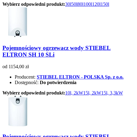
Wybierz odpowiedni produkt:
30l
50l
80l
100l
120l
150l
Pojemnościowy ogrzewacz wody STIEBEL
ELTRON SH 10 SLi
od 1154,00 zł
Producent:
STIEBEL ELTRON - POLSKA Sp. z o.o.
Dostępność:
Do potwierdzenia
Wybierz odpowiedni produkt:
10l, 2kW
15l, 2kW
15l, 3,3kW
Pojemnościowy ogrzewacz wody STIEBEL