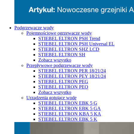
Podgrzewacze wody
Pojemnościowe ogrzewacze wody
STIEBEL ELTRON PSH Trend
STIEBEL ELTRON PSH Universal EL
STIEBEL ELTRON SHZ LCD
STIEBEL ELTRON SH
Zobacz wszystko
Przepływowe podgrzewacze wody
STIEBEL ELTRON PER 18/21/24
STIEBEL ELTRON PEY 18/21/24
STIEBEL ELTRON PEG
STIEBEL ELTRON PEO
Zobacz wszystko
Urządzenia gotujące wodę
STIEBEL ELTRON EBK 5 G
STIEBEL ELTRON EBK 5 GA
STIEBEL ELTRON KBA 5 KA
STIEBEL ELTRON EBK 5 K