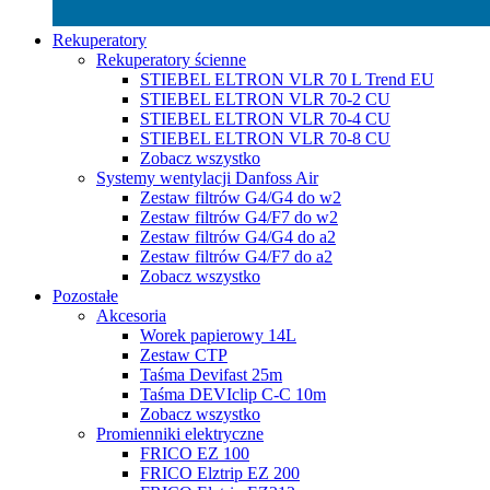
Rekuperatory
Rekuperatory ścienne
STIEBEL ELTRON VLR 70 L Trend EU
STIEBEL ELTRON VLR 70-2 CU
STIEBEL ELTRON VLR 70-4 CU
STIEBEL ELTRON VLR 70-8 CU
Zobacz wszystko
Systemy wentylacji Danfoss Air
Zestaw filtrów G4/G4 do w2
Zestaw filtrów G4/F7 do w2
Zestaw filtrów G4/G4 do a2
Zestaw filtrów G4/F7 do a2
Zobacz wszystko
Pozostałe
Akcesoria
Worek papierowy 14L
Zestaw CTP
Taśma Devifast 25m
Taśma DEVIclip C-C 10m
Zobacz wszystko
Promienniki elektryczne
FRICO EZ 100
FRICO Elztrip EZ 200