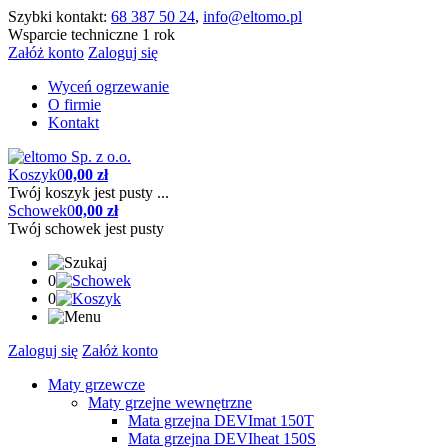
Szybki kontakt:
68 387 50 24
,
info@eltomo.pl
Wsparcie techniczne 1 rok
Załóż konto
Zaloguj się
Wyceń ogrzewanie
O firmie
Kontakt
Koszyk
0
0,00 zł
Twój koszyk jest pusty ...
Schowek
0
0,00 zł
Twój schowek jest pusty
0
0
Zaloguj się
Załóż konto
Maty grzewcze
Maty grzejne wewnętrzne
Mata grzejna DEVImat 150T
Mata grzejna DEVIheat 150S