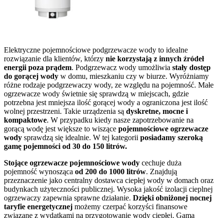
Elektryczne pojemnościowe podgrzewacze wody to idealne
rozwiązanie dla klientów, którzy
nie korzystają z innych źródeł
energii poza prądem
. Podgrzewacz wody umożliwia
stały dostęp
do gorącej wody
w domu, mieszkaniu czy w biurze. Wyróżniamy
różne rodzaje podgrzewaczy wody, ze względu na pojemność. Małe
ogrzewacze wody świetnie się sprawdzą w miejscach, gdzie
potrzebna jest mniejsza ilość gorącej wody a ograniczona jest ilość
wolnej przestrzeni. Takie urządzenia są
dyskretne, mocne i
kompaktowe
. W przypadku kiedy nasze zapotrzebowanie na
gorącą wodę jest większe to wiszące
pojemnościowe ogrzewacze
wody
sprawdzą się idealnie. W tej kategorii
posiadamy szeroką
gamę pojemności od 30 do 150 litrów.
Stojące ogrzewacze pojemnościowe wody
cechuje duża
pojemność wynosząca
od 200 do 1000 litrów
. Znajdują
przeznaczenie jako centralny dostawca ciepłej wody w domach oraz
budynkach użyteczności publicznej. Wysoka jakość izolacji cieplnej
ogrzewaczy zapewnia sprawne działanie.
Dzięki obniżonej nocnej
taryfie energetycznej
możemy czerpać korzyści finansowe
związane z wydatkami na przygotowanie wody ciepłej. Gama