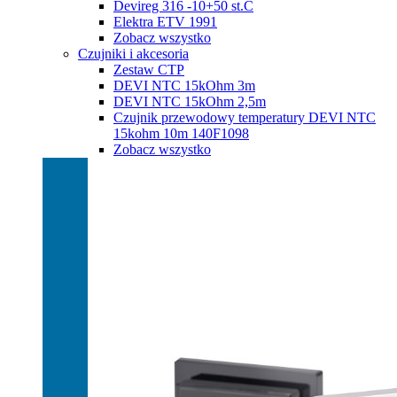
Devireg 316 -10+50 st.C
Elektra ETV 1991
Zobacz wszystko
Czujniki i akcesoria
Zestaw CTP
DEVI NTC 15kOhm 3m
DEVI NTC 15kOhm 2,5m
Czujnik przewodowy temperatury DEVI NTC
15kohm 10m 140F1098
Zobacz wszystko