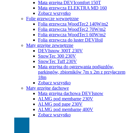
Mata grzejna DEVIcomfort 150T
Mata grzewcza ELEKTRA MD 160
Zobacz wszystko
Folie grzewcze wewnętrzne
Folia grzewcza WoodTec2 140W/m2
Folia grzewcza WoodTec2 70W/m2
Folia grzewcza WoodTec1 60W/m2
Folia grzewcza do luster DEVIfoil
Maty grzejne zewnętrzne
DEVIsnow 300T 230V
SnowTec 300 230V
SnowTec Tuff 230V
Mata grzejna do ogrzewania podjazdów,
parkingów, zbiorników 7m x 2m z przyłączem
18m
Zobacz wszystko
Maty grzejne dachowe
Mata grzejna dachowa DEVIsnow
ALMG pod membarnę 230V
ALMG pod papę 230V
ALMG pod membarnę 400V
Zobacz wszystko