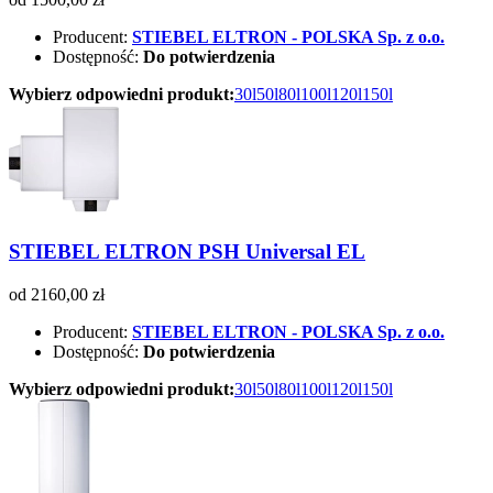
Producent:
STIEBEL ELTRON - POLSKA Sp. z o.o.
Dostępność:
Do potwierdzenia
Wybierz odpowiedni produkt:
30l
50l
80l
100l
120l
150l
STIEBEL ELTRON PSH Universal EL
od 2160,00 zł
Producent:
STIEBEL ELTRON - POLSKA Sp. z o.o.
Dostępność:
Do potwierdzenia
Wybierz odpowiedni produkt:
30l
50l
80l
100l
120l
150l