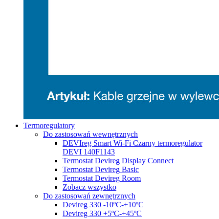
Termoregulatory
Do zastosowań wewnętrznych
DEVIreg Smart Wi-Fi Czarny termoregulator
DEVI 140F1143
Termostat Devireg Display Connect
Termostat Devireg Basic
Termostat Devireg Room
Zobacz wszystko
Do zastosowań zewnętrznych
Devireg 330 -10ºC-+10ºC
Devireg 330 +5ºC-+45ºC