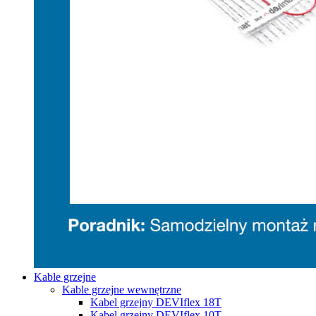
Kable grzejne
Kable grzejne wewnętrzne
Kabel grzejny DEVIflex 18T
Kabel grzejny DEVIflex 10T