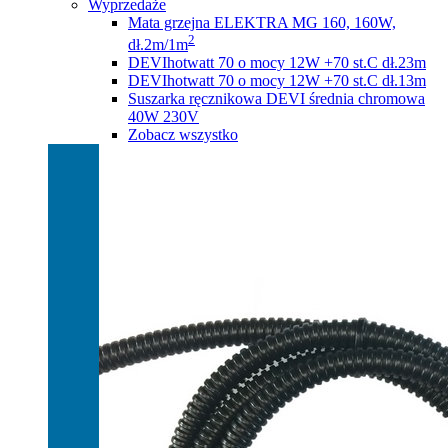
Wyprzedaże
Mata grzejna ELEKTRA MG 160, 160W,
2
dł.2m/1m
DEVIhotwatt 70 o mocy 12W +70 st.C dł.23m
DEVIhotwatt 70 o mocy 12W +70 st.C dł.13m
Suszarka ręcznikowa DEVI średnia chromowa
40W 230V
Zobacz wszystko