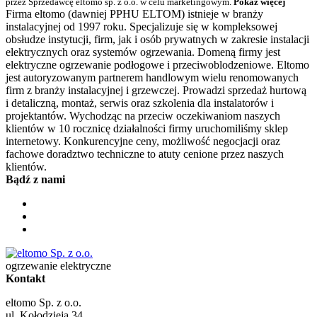
przez Sprzedawcę eltomo sp. z o.o. w celu marketingowym.
Pokaż więcej
Firma eltomo (dawniej PPHU ELTOM) istnieje w branży
instalacyjnej od 1997 roku. Specjalizuje się w kompleksowej
obsłudze instytucji, firm, jak i osób prywatnych w zakresie instalacji
elektrycznych oraz systemów ogrzewania. Domeną firmy jest
elektryczne ogrzewanie podłogowe i przeciwoblodzeniowe. Eltomo
jest autoryzowanym partnerem handlowym wielu renomowanych
firm z branży instalacyjnej i grzewczej. Prowadzi sprzedaż hurtową
i detaliczną, montaż, serwis oraz szkolenia dla instalatorów i
projektantów. Wychodząc na przeciw oczekiwaniom naszych
klientów w 10 rocznicę działalności firmy uruchomiliśmy sklep
internetowy. Konkurencyjne ceny, możliwość negocjacji oraz
fachowe doradztwo techniczne to atuty cenione przez naszych
klientów.
Bądź z nami
ogrzewanie elektryczne
Kontakt
eltomo Sp. z o.o.
ul. Kołodzieja 34