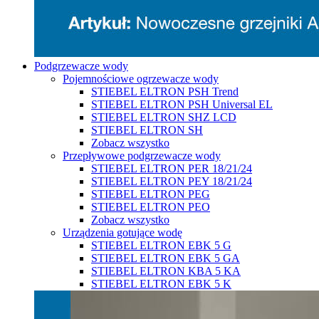
Podgrzewacze wody
Pojemnościowe ogrzewacze wody
STIEBEL ELTRON PSH Trend
STIEBEL ELTRON PSH Universal EL
STIEBEL ELTRON SHZ LCD
STIEBEL ELTRON SH
Zobacz wszystko
Przepływowe podgrzewacze wody
STIEBEL ELTRON PER 18/21/24
STIEBEL ELTRON PEY 18/21/24
STIEBEL ELTRON PEG
STIEBEL ELTRON PEO
Zobacz wszystko
Urządzenia gotujące wodę
STIEBEL ELTRON EBK 5 G
STIEBEL ELTRON EBK 5 GA
STIEBEL ELTRON KBA 5 KA
STIEBEL ELTRON EBK 5 K