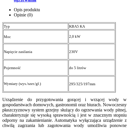
Opis produktu
Opinie (0)
Typ
KBA5 KA
2,0 kW
Moc
Napięcie zasilania
230V
Pojemność
do 5 litrów
Wymiary (wys./szer./gł.)
295/325/197mm
Urządzenie do przygotowania gorącej i wrzącej wody w
gospodarstwach domowych, gastronomii oraz biurach. Nowoczesny
płaszczyznowy system grzejny służący do ogrzewania wody pitnej,
charakteryzuje się wysoką sprawnością i jest w znacznym stopniu
odporny na zakamienianie. Automatyka wyłączająca urządzenie z
chwilą zagrzania lub zagotowania wody umożliwia ponowne