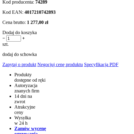
Kod producenta:
74289
Kod EAN:
4017210742893
Cena brutto:
1 277,00 zł
Dodaj do koszyka
−
+
szt.
dodaj do schowka
Zapytaj o produkt
Negocjuj cenę produktu
Specyfikacja PDF
Produkty
dostępne od ręki
Autoryzacja
znanych firm
14 dni na
zwrot
Atrakcyjne
ceny
Wysyłka
w 24 h
Zamów wycenę
ogrzewania