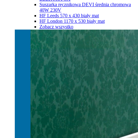
Suszarka ręcznikowa DEVI średnia chromowa
40W 230V
HF Leeds 570 х 430 biały mat
HF London 1170 х 530 biały mat
Zobacz wszystko