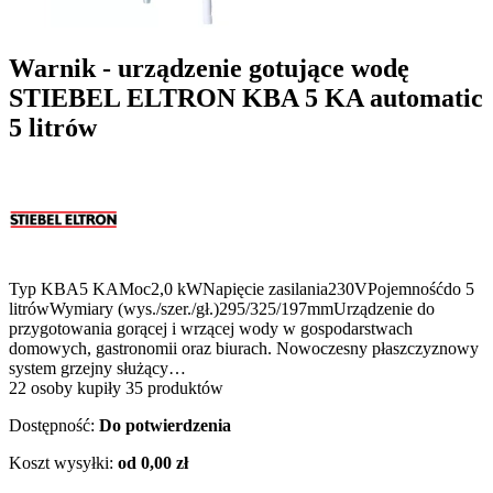
Warnik - urządzenie gotujące wodę
STIEBEL ELTRON KBA 5 KA automatic
5 litrów
Typ KBA5 KAMoc2,0 kWNapięcie zasilania230VPojemnośćdo 5
litrówWymiary (wys./szer./gł.)295/325/197mmUrządzenie do
przygotowania gorącej i wrzącej wody w gospodarstwach
domowych, gastronomii oraz biurach. Nowoczesny płaszczyznowy
system grzejny służący…
22 osoby kupiły 35 produktów
Dostępność:
Do potwierdzenia
Koszt wysyłki:
od 0,00 zł