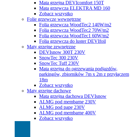
Mata grzejna DEVIcomfort 150T
Mata grzewcza ELEKTRA MD 160
Zobacz wszystko
Folie grzewcze wewnętrzne
Folia grzewcza WoodTec2 140W/m2
Folia grzewcza WoodTec2 70W/m2
Folia grzewcza WoodTec1 60W/m2
Folia grzewcza do luster DEVIfoil
Maty grzejne zewnętrzne
DEVIsnow 300T 230V
SnowTec 300 230V
SnowTec Tuff 230V
Mata grzejna do ogrzewania podjazdów,
parkingów, zbiorników 7m x 2m z przyłączem
18m
Zobacz wszystko
Maty grzejne dachowe
Mata grzejna dachowa DEVIsnow
ALMG pod membarnę 230V
ALMG pod papę 230V
ALMG pod membarnę 400V
Zobacz wszystko