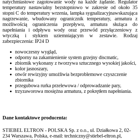
natychmiastowe zagotowanie wody na każde żądanie. Regulator
temperatury nastawialny bezstopniowo w zakresie od około 35
stopni C do temperatury wrzenia, lampka sygnalizacyjnawskazująca
nagrzewanie, wbudowany ogranicznik temperatury, armatura z
możliwością ograniczenia przepływu, armatura służąca do
napełniania i odpływu wody oraz przewód przyłączeniowy z
wtyczką i stykiem uziemniającym w zestawie. Rodzaj
zabezpieczenia: IP24 D
nowoczesny wygląd,
odporny na zakamienienie system grzejny discmatic,
zbiornik wykonany z tworzywa sztucznego wysokiej jakości,
kolor jasnoszary,
otwór rewizyjny umożliwia bezproblemowe czyszczenie
zbiornika
przegubowa rurka przelewowa / odprowadzanie pary,
trzyzaworowa mosiężna armatura, z pokrętłem napełniania.
Dane kontaktowe producenta:
STIEBEL ELTRON - POLSKA Sp. z o.o., ul. Działkowa 2, 02-
234 Warszawa, Polska, e-mail: techniczny@stiebel-eltron.pl,