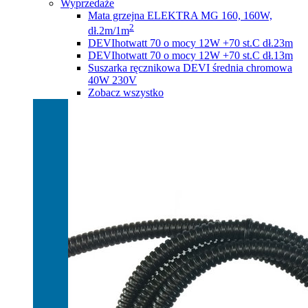
Wyprzedaże
Mata grzejna ELEKTRA MG 160, 160W,
2
dł.2m/1m
DEVIhotwatt 70 o mocy 12W +70 st.C dł.23m
DEVIhotwatt 70 o mocy 12W +70 st.C dł.13m
Suszarka ręcznikowa DEVI średnia chromowa
40W 230V
Zobacz wszystko