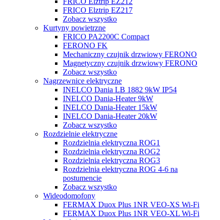
FRICO Elztrip EZ212
FRICO Elztrip EZ217
Zobacz wszystko
Kurtyny powietrzne
FRICO PA2200C Compact
FERONO FK
Mechaniczny czujnik drzwiowy FERONO
Magnetyczny czujnik drzwiowy FERONO
Zobacz wszystko
Nagrzewnice elektryczne
INELCO Dania LB 1882 9kW IP54
INELCO Dania-Heater 9kW
INELCO Dania-Heater 15kW
INELCO Dania-Heater 20kW
Zobacz wszystko
Rozdzielnie elektryczne
Rozdzielnia elektryczna ROG1
Rozdzielnia elektryczna ROG2
Rozdzielnia elektryczna ROG3
Rozdzielnia elektryczna ROG 4-6 na
postumencie
Zobacz wszystko
Wideodomofony
FERMAX Duox Plus 1NR VEO-XS Wi-Fi
FERMAX Duox Plus 1NR VEO-XL Wi-Fi