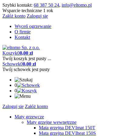
Szybki kontakt:
68 387 50 24
,
info@eltomo.pl
Wsparcie techniczne 1 rok
Załóż konto
Zaloguj się
Wyceń ogrzewanie
O firmie
Kontakt
Koszyk
0
0,00 zł
Twój koszyk jest pusty ...
Schowek
0
0,00 zł
Twój schowek jest pusty
0
0
Zaloguj się
Załóż konto
Maty grzewcze
Maty grzejne wewnętrzne
Mata grzejna DEVImat 150T
Mata grzejna DEVIheat 150S