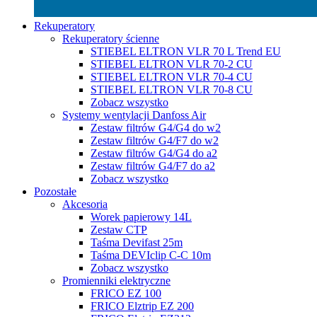
Rekuperatory
Rekuperatory ścienne
STIEBEL ELTRON VLR 70 L Trend EU
STIEBEL ELTRON VLR 70-2 CU
STIEBEL ELTRON VLR 70-4 CU
STIEBEL ELTRON VLR 70-8 CU
Zobacz wszystko
Systemy wentylacji Danfoss Air
Zestaw filtrów G4/G4 do w2
Zestaw filtrów G4/F7 do w2
Zestaw filtrów G4/G4 do a2
Zestaw filtrów G4/F7 do a2
Zobacz wszystko
Pozostałe
Akcesoria
Worek papierowy 14L
Zestaw CTP
Taśma Devifast 25m
Taśma DEVIclip C-C 10m
Zobacz wszystko
Promienniki elektryczne
FRICO EZ 100
FRICO Elztrip EZ 200