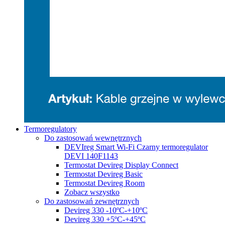
Termoregulatory
Do zastosowań wewnętrznych
DEVIreg Smart Wi-Fi Czarny termoregulator
DEVI 140F1143
Termostat Devireg Display Connect
Termostat Devireg Basic
Termostat Devireg Room
Zobacz wszystko
Do zastosowań zewnętrznych
Devireg 330 -10ºC-+10ºC
Devireg 330 +5ºC-+45ºC