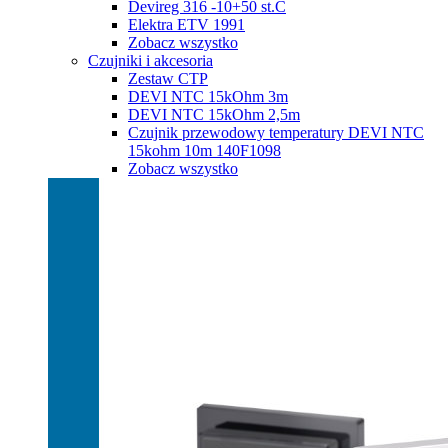
Devireg 316 -10+50 st.C
Elektra ETV 1991
Zobacz wszystko
Czujniki i akcesoria
Zestaw CTP
DEVI NTC 15kOhm 3m
DEVI NTC 15kOhm 2,5m
Czujnik przewodowy temperatury DEVI NTC
15kohm 10m 140F1098
Zobacz wszystko