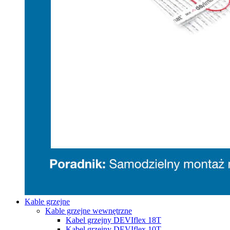
Kable grzejne
Kable grzejne wewnętrzne
Kabel grzejny DEVIflex 18T
Kabel grzejny DEVIflex 10T