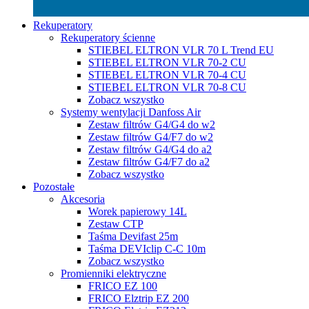
Rekuperatory
Rekuperatory ścienne
STIEBEL ELTRON VLR 70 L Trend EU
STIEBEL ELTRON VLR 70-2 CU
STIEBEL ELTRON VLR 70-4 CU
STIEBEL ELTRON VLR 70-8 CU
Zobacz wszystko
Systemy wentylacji Danfoss Air
Zestaw filtrów G4/G4 do w2
Zestaw filtrów G4/F7 do w2
Zestaw filtrów G4/G4 do a2
Zestaw filtrów G4/F7 do a2
Zobacz wszystko
Pozostałe
Akcesoria
Worek papierowy 14L
Zestaw CTP
Taśma Devifast 25m
Taśma DEVIclip C-C 10m
Zobacz wszystko
Promienniki elektryczne
FRICO EZ 100
FRICO Elztrip EZ 200