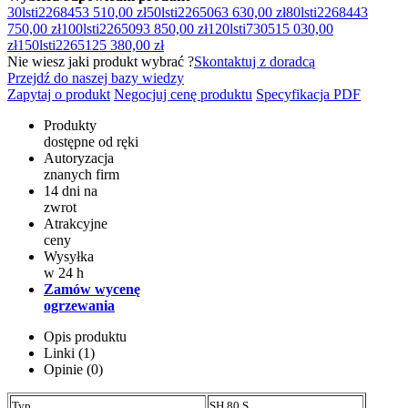
30l
sti226845
3 510,00 zł
50l
sti226506
3 630,00 zł
80l
sti226844
3
750,00 zł
100l
sti226509
3 850,00 zł
120l
sti73051
5 030,00
zł
150l
sti226512
5 380,00 zł
Nie wiesz jaki produkt wybrać ?
Skontaktuj z doradcą
Przejdź do naszej bazy wiedzy
Zapytaj o produkt
Negocjuj cenę produktu
Specyfikacja PDF
Produkty
dostępne od ręki
Autoryzacja
znanych firm
14 dni na
zwrot
Atrakcyjne
ceny
Wysyłka
w 24 h
Zamów wycenę
ogrzewania
Opis produktu
Linki (1)
Opinie (0)
Typ
SH 80 S