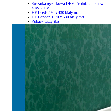
Suszarka ręcznikowa DEVI średnia chromowa
40W 230V
HF Leeds 570 х 430 biały mat
HF London 1170 х 530 biały mat
Zobacz wszystko