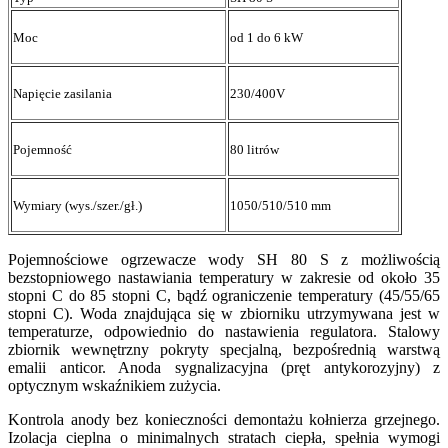
Moc
od 1 do 6 kW
Napięcie zasilania
230/400V
Pojemność
80 litrów
Wymiary (wys./szer./gł.)
1050/510/510 mm
Pojemnościowe ogrzewacze wody SH 80 S z możliwością
bezstopniowego nastawiania temperatury w zakresie od około 35
stopni C do 85 stopni C, bądź ograniczenie temperatury (45/55/65
stopni C). Woda znajdująca się w zbiorniku utrzymywana jest w
temperaturze, odpowiednio do nastawienia regulatora. Stalowy
zbiornik wewnętrzny pokryty specjalną, bezpośrednią warstwą
emalii anticor. Anoda sygnalizacyjna (pręt antykorozyjny) z
optycznym wskaźnikiem zużycia.
Kontrola anody bez konieczności demontażu kołnierza grzejnego.
Izolacja cieplna o minimalnych stratach ciepła, spełnia wymogi