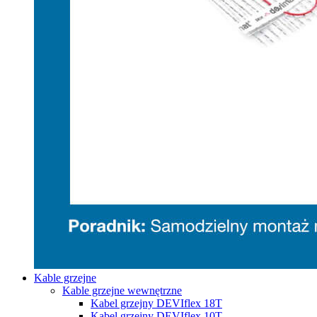
Kable grzejne
Kable grzejne wewnętrzne
Kabel grzejny DEVIflex 18T
Kabel grzejny DEVIflex 10T