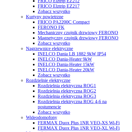
FRICO Elztrip EZ212
FRICO Elztrip EZ217
Zobacz wszystko
Kurtyny powietrzne
FRICO PA2200C Compact
FERONO FK
Mechaniczny czujnik drzwiowy FERONO
Magnetyczny czujnik drzwiowy FERONO
Zobacz wszystko
Nagrzewnice elektryczne
INELCO Dania LB 1882 9kW IP54
INELCO Dania-Heater 9kW
INELCO Dania-Heater 15kW
INELCO Dania-Heater 20kW
Zobacz wszystko
Rozdzielnie elektryczne
Rozdzielnia elektryczna ROG1
Rozdzielnia elektryczna ROG2
Rozdzielnia elektryczna ROG3
Rozdzielnia elektryczna ROG 4-6 na
postumencie
Zobacz wszystko
Wideodomofony
FERMAX Duox Plus 1NR VEO-XS Wi-Fi
FERMAX Duox Plus 1NR VEO-XL Wi-Fi