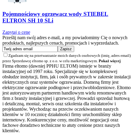
Pojemnościowy ogrzewacz wody STIEBEL
ELTRON SH 10 SLi
Zapytaj o cenę
Prześlij nam swój adres e-mail, a my powiadomimy Cię o nowych
produktach, najlepszych cenach, promocjach i wyprzedażach.
Zgadzam się na przetwarzanie moich danych osobowych (imię, adres email)
przez Sprzedawcę eltomo sp. z o.o. w celu marketingowym.
Pokaż więcej
Firma eltomo (dawniej PPHU ELTOM) istnieje w branży
instalacyjnej od 1997 roku. Specjalizuje się w kompleksowej
obsłudze instytucji, firm, jak i osób prywatnych w zakresie instalacji
elektrycznych oraz systemów ogrzewania. Domeną firmy jest
elektryczne ogrzewanie podłogowe i przeciwoblodzeniowe. Eltomo
jest autoryzowanym partnerem handlowym wielu renomowanych
firm z branży instalacyjnej i grzewczej. Prowadzi sprzedaż hurtową
i detaliczną, montaż, serwis oraz szkolenia dla instalatorów i
projektantów. Wychodząc na przeciw oczekiwaniom naszych
klientów w 10 rocznicę działalności firmy uruchomiliśmy sklep
internetowy. Konkurencyjne ceny, możliwość negocjacji oraz
fachowe doradztwo techniczne to atuty cenione przez naszych
klientów.