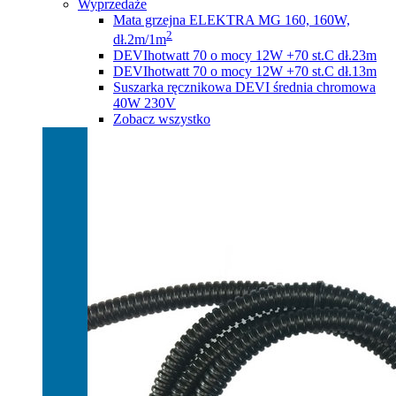
Wyprzedaże
Mata grzejna ELEKTRA MG 160, 160W,
2
dł.2m/1m
DEVIhotwatt 70 o mocy 12W +70 st.C dł.23m
DEVIhotwatt 70 o mocy 12W +70 st.C dł.13m
Suszarka ręcznikowa DEVI średnia chromowa
40W 230V
Zobacz wszystko