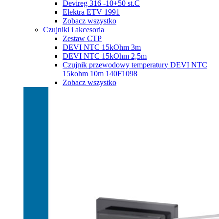
Devireg 316 -10+50 st.C
Elektra ETV 1991
Zobacz wszystko
Czujniki i akcesoria
Zestaw CTP
DEVI NTC 15kOhm 3m
DEVI NTC 15kOhm 2,5m
Czujnik przewodowy temperatury DEVI NTC
15kohm 10m 140F1098
Zobacz wszystko