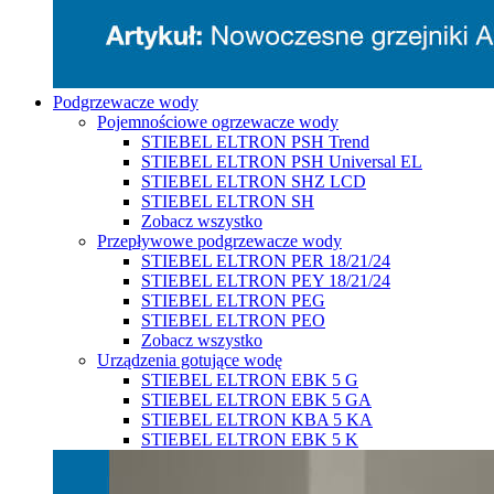
Podgrzewacze wody
Pojemnościowe ogrzewacze wody
STIEBEL ELTRON PSH Trend
STIEBEL ELTRON PSH Universal EL
STIEBEL ELTRON SHZ LCD
STIEBEL ELTRON SH
Zobacz wszystko
Przepływowe podgrzewacze wody
STIEBEL ELTRON PER 18/21/24
STIEBEL ELTRON PEY 18/21/24
STIEBEL ELTRON PEG
STIEBEL ELTRON PEO
Zobacz wszystko
Urządzenia gotujące wodę
STIEBEL ELTRON EBK 5 G
STIEBEL ELTRON EBK 5 GA
STIEBEL ELTRON KBA 5 KA
STIEBEL ELTRON EBK 5 K