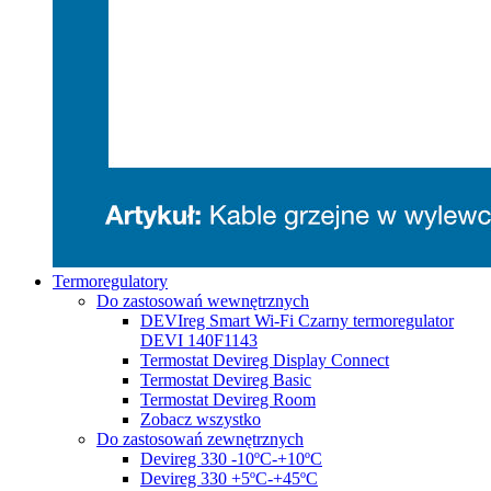
Termoregulatory
Do zastosowań wewnętrznych
DEVIreg Smart Wi-Fi Czarny termoregulator
DEVI 140F1143
Termostat Devireg Display Connect
Termostat Devireg Basic
Termostat Devireg Room
Zobacz wszystko
Do zastosowań zewnętrznych
Devireg 330 -10ºC-+10ºC
Devireg 330 +5ºC-+45ºC