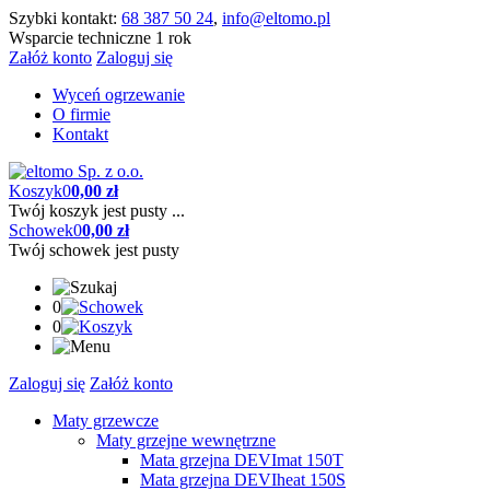
Szybki kontakt:
68 387 50 24
,
info@eltomo.pl
Wsparcie techniczne 1 rok
Załóż konto
Zaloguj się
Wyceń ogrzewanie
O firmie
Kontakt
Koszyk
0
0,00 zł
Twój koszyk jest pusty ...
Schowek
0
0,00 zł
Twój schowek jest pusty
0
0
Zaloguj się
Załóż konto
Maty grzewcze
Maty grzejne wewnętrzne
Mata grzejna DEVImat 150T
Mata grzejna DEVIheat 150S