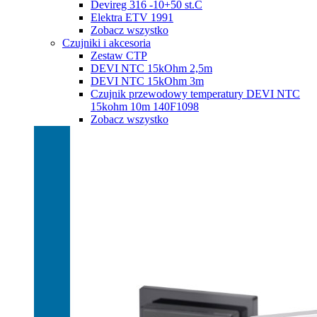
Devireg 316 -10+50 st.C
Elektra ETV 1991
Zobacz wszystko
Czujniki i akcesoria
Zestaw CTP
DEVI NTC 15kOhm 2,5m
DEVI NTC 15kOhm 3m
Czujnik przewodowy temperatury DEVI NTC
15kohm 10m 140F1098
Zobacz wszystko