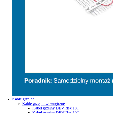
Kable grzejne
Kable grzejne wewnętrzne
Kabel grzejny DEVIflex 18T
Kabel grzejny DEVIflex 10T