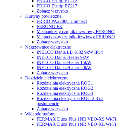
FRICO Elztrip EZ212
FRICO Elztrip EZ217
Zobacz wszystko
Kurtyny powietrzne
FRICO PA2200C Compact
FERONO FK
Mechaniczny czujnik drzwiowy FERONO
Magnetyczny czujnik drzwiowy FERONO
Zobacz wszystko
Nagrzewnice elektryczne
INELCO Dania LB 1882 9kW IP54
INELCO Dania-Heater 9kW
INELCO Dania-Heater 15kW
INELCO Dania-Heater 20kW
Zobacz wszystko
Rozdzielnie elektryczne
Rozdzielnia elektryczna ROG1
Rozdzielnia elektryczna ROG2
Rozdzielnia elektryczna ROG3
Rozdzielnia elektryczna ROG 2-3 na
postumencie
Zobacz wszystko
Wideodomofony
FERMAX Duox Plus 1NR VEO-XS Wi-Fi
FERMAX Duox Plus 1NR VEO-XL Wi-Fi