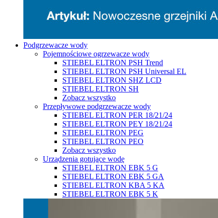
Podgrzewacze wody
Pojemnościowe ogrzewacze wody
STIEBEL ELTRON PSH Trend
STIEBEL ELTRON PSH Universal EL
STIEBEL ELTRON SHZ LCD
STIEBEL ELTRON SH
Zobacz wszystko
Przepływowe podgrzewacze wody
STIEBEL ELTRON PER 18/21/24
STIEBEL ELTRON PEY 18/21/24
STIEBEL ELTRON PEG
STIEBEL ELTRON PEO
Zobacz wszystko
Urządzenia gotujące wodę
STIEBEL ELTRON EBK 5 G
STIEBEL ELTRON EBK 5 GA
STIEBEL ELTRON KBA 5 KA
STIEBEL ELTRON EBK 5 K