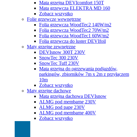
Mata grzejna DEVIcomfort 150T
Mata grzewcza ELEKTRA MD 160
Zobacz wszystko
Folie grzewcze wewnętrzne
Folia grzewcza WoodTec2 140W/m2
Folia grzewcza WoodTec2 70W/m2
Folia grzewcza WoodTec1 60W/m2
Folia grzewcza do luster DEVIfoil
Maty grzejne zewnętrzne
DEVIsnow 300T 230V
SnowTec 300 230V
SnowTec Tuff 230V
Mata grzejna do ogrzewania podjazdów,
parkingów, zbiorników 7m x 2m z przyłączem
10m
Zobacz wszystko
Maty grzejne dachowe
Mata grzejna dachowa DEVIsnow
ALMG pod membarnę 230V
ALMG pod papę 230V
ALMG pod membarnę 400V
Zobacz wszystko