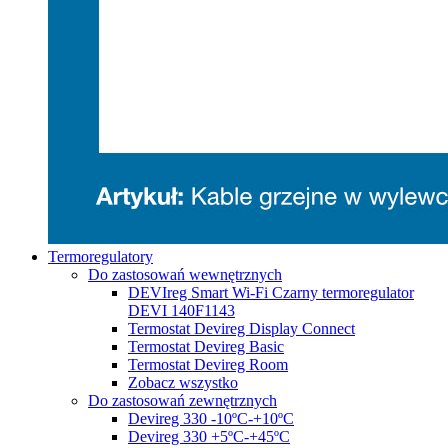
Termoregulatory
Do zastosowań wewnętrznych
DEVIreg Smart Wi-Fi Czarny termoregulator
DEVI 140F1143
Termostat Devireg Display Connect
Termostat Devireg Basic
Termostat Devireg Room
Zobacz wszystko
Do zastosowań zewnętrznych
Devireg 330 -10ºC-+10ºC
Devireg 330 +5ºC-+45ºC