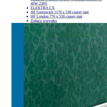
40W 230V
ELEKTRA CX
HF Greenwich 1170 х 530 czarny mat
HF London 770 х 530 czarny mat
Zobacz wszystko