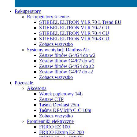
Rekuperatory
Rekuperatory ścienne
STIEBEL ELTRON VLR 70 L Trend EU
STIEBEL ELTRON VLR 70-2 CU
STIEBEL ELTRON VLR 70-4 CU
STIEBEL ELTRON VLR 70-8 CU
Zobacz wszystko
Systemy wentylacji Danfoss Air
Zestaw filtrów G4/G4 do w2
Zestaw filtrów G4/F7 do w2
Zestaw filtrów G4/G4 do a2
Zestaw filtrów G4/F7 do a2
Zobacz wszystko
Pozostałe
Akcesoria
Worek papierowy 14L
Zestaw CTP
Taśma Devifast 25m
Taśma DEVIclip C-C 10m
Zobacz wszystko
Promienniki elektryczne
FRICO EZ 100
FRICO Elztrip EZ 200