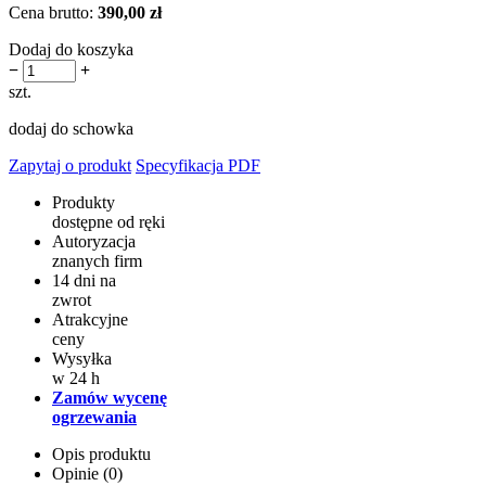
Cena brutto:
390,00 zł
Dodaj do koszyka
−
+
szt.
dodaj do schowka
Zapytaj o produkt
Specyfikacja PDF
Produkty
dostępne od ręki
Autoryzacja
znanych firm
14 dni na
zwrot
Atrakcyjne
ceny
Wysyłka
w 24 h
Zamów wycenę
ogrzewania
Opis produktu
Opinie (0)