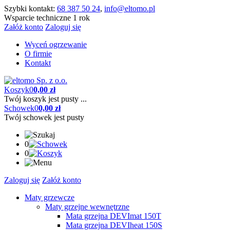
Szybki kontakt:
68 387 50 24
,
info@eltomo.pl
Wsparcie techniczne 1 rok
Załóż konto
Zaloguj się
Wyceń ogrzewanie
O firmie
Kontakt
Koszyk
0
0,00 zł
Twój koszyk jest pusty ...
Schowek
0
0,00 zł
Twój schowek jest pusty
0
0
Zaloguj się
Załóż konto
Maty grzewcze
Maty grzejne wewnętrzne
Mata grzejna DEVImat 150T
Mata grzejna DEVIheat 150S