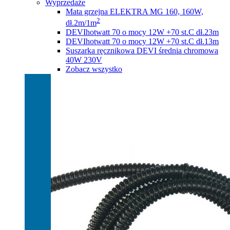
Wyprzedaże
Mata grzejna ELEKTRA MG 160, 160W,
2
dł.2m/1m
DEVIhotwatt 70 o mocy 12W +70 st.C dł.23m
DEVIhotwatt 70 o mocy 12W +70 st.C dł.13m
Suszarka ręcznikowa DEVI średnia chromowa
40W 230V
Zobacz wszystko