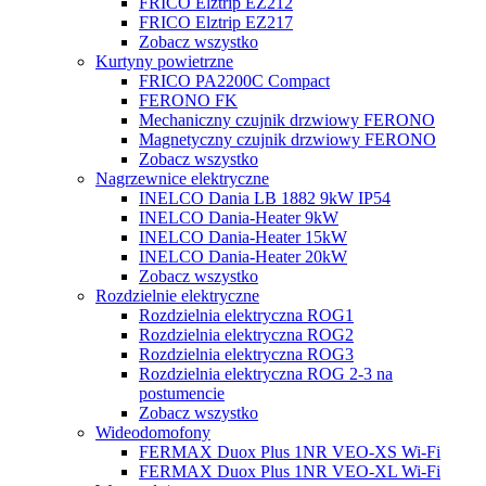
FRICO Elztrip EZ212
FRICO Elztrip EZ217
Zobacz wszystko
Kurtyny powietrzne
FRICO PA2200C Compact
FERONO FK
Mechaniczny czujnik drzwiowy FERONO
Magnetyczny czujnik drzwiowy FERONO
Zobacz wszystko
Nagrzewnice elektryczne
INELCO Dania LB 1882 9kW IP54
INELCO Dania-Heater 9kW
INELCO Dania-Heater 15kW
INELCO Dania-Heater 20kW
Zobacz wszystko
Rozdzielnie elektryczne
Rozdzielnia elektryczna ROG1
Rozdzielnia elektryczna ROG2
Rozdzielnia elektryczna ROG3
Rozdzielnia elektryczna ROG 2-3 na
postumencie
Zobacz wszystko
Wideodomofony
FERMAX Duox Plus 1NR VEO-XS Wi-Fi
FERMAX Duox Plus 1NR VEO-XL Wi-Fi