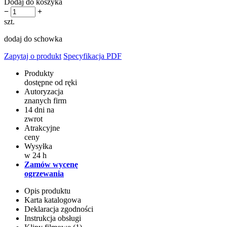
Dodaj do koszyka
−
+
szt.
dodaj do schowka
Zapytaj o produkt
Specyfikacja PDF
Produkty
dostępne od ręki
Autoryzacja
znanych firm
14 dni na
zwrot
Atrakcyjne
ceny
Wysyłka
w 24 h
Zamów wycenę
ogrzewania
Opis produktu
Karta katalogowa
Deklaracja zgodności
Instrukcja obsługi