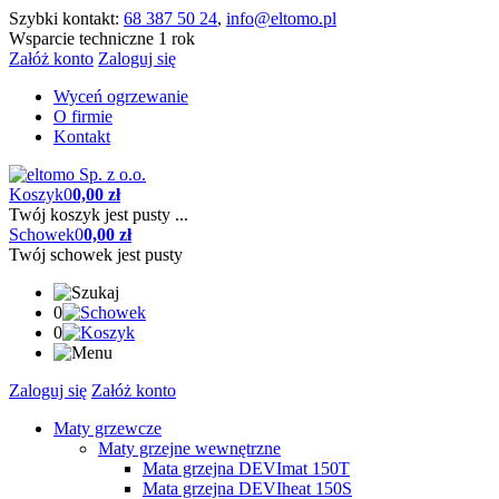
Szybki kontakt:
68 387 50 24
,
info@eltomo.pl
Wsparcie techniczne 1 rok
Załóż konto
Zaloguj się
Wyceń ogrzewanie
O firmie
Kontakt
Koszyk
0
0,00 zł
Twój koszyk jest pusty ...
Schowek
0
0,00 zł
Twój schowek jest pusty
0
0
Zaloguj się
Załóż konto
Maty grzewcze
Maty grzejne wewnętrzne
Mata grzejna DEVImat 150T
Mata grzejna DEVIheat 150S