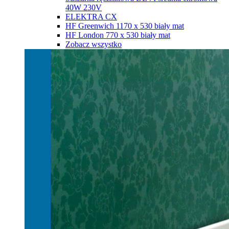
40W 230V
ELEKTRA CX
HF Greenwich 1170 х 530 biały mat
HF London 770 х 530 biały mat
Zobacz wszystko