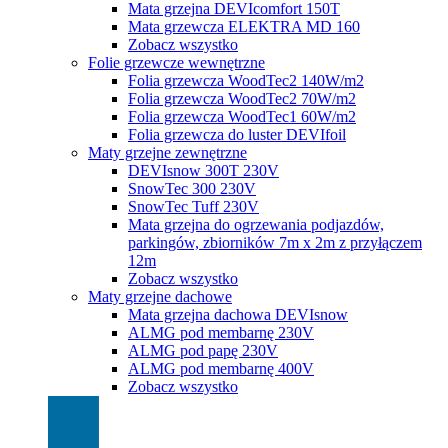
Mata grzejna DEVIcomfort 150T
Mata grzewcza ELEKTRA MD 160
Zobacz wszystko
Folie grzewcze wewnętrzne
Folia grzewcza WoodTec2 140W/m2
Folia grzewcza WoodTec2 70W/m2
Folia grzewcza WoodTec1 60W/m2
Folia grzewcza do luster DEVIfoil
Maty grzejne zewnętrzne
DEVIsnow 300T 230V
SnowTec 300 230V
SnowTec Tuff 230V
Mata grzejna do ogrzewania podjazdów,
parkingów, zbiorników 7m x 2m z przyłączem
12m
Zobacz wszystko
Maty grzejne dachowe
Mata grzejna dachowa DEVIsnow
ALMG pod membarnę 230V
ALMG pod papę 230V
ALMG pod membarnę 400V
Zobacz wszystko