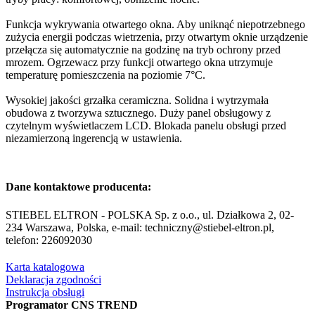
Funkcja wykrywania otwartego okna. Aby uniknąć niepotrzebnego
zużycia energii podczas wietrzenia, przy otwartym oknie urządzenie
przełącza się automatycznie na godzinę na tryb ochrony przed
mrozem. Ogrzewacz przy funkcji otwartego okna utrzymuje
temperaturę pomieszczenia na poziomie 7°C.
Wysokiej jakości grzałka ceramiczna. Solidna i wytrzymała
obudowa z tworzywa sztucznego. Duży panel obsługowy z
czytelnym wyświetlaczem LCD. Blokada panelu obsługi przed
niezamierzoną ingerencją w ustawienia.
Dane kontaktowe producenta:
STIEBEL ELTRON - POLSKA Sp. z o.o., ul. Działkowa 2, 02-
234 Warszawa, Polska, e-mail: techniczny@stiebel-eltron.pl,
telefon: 226092030
Karta katalogowa
Deklaracja zgodności
Instrukcja obsługi
Programator CNS TREND