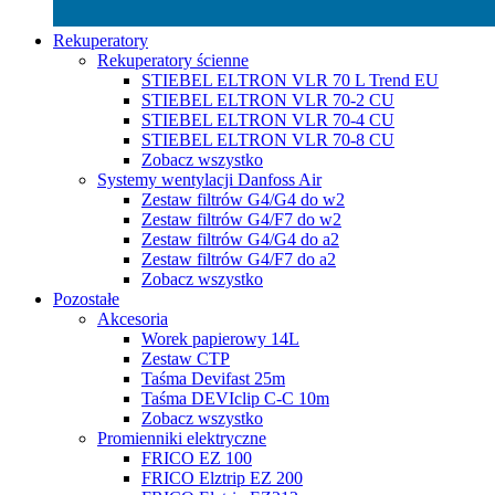
Rekuperatory
Rekuperatory ścienne
STIEBEL ELTRON VLR 70 L Trend EU
STIEBEL ELTRON VLR 70-2 CU
STIEBEL ELTRON VLR 70-4 CU
STIEBEL ELTRON VLR 70-8 CU
Zobacz wszystko
Systemy wentylacji Danfoss Air
Zestaw filtrów G4/G4 do w2
Zestaw filtrów G4/F7 do w2
Zestaw filtrów G4/G4 do a2
Zestaw filtrów G4/F7 do a2
Zobacz wszystko
Pozostałe
Akcesoria
Worek papierowy 14L
Zestaw CTP
Taśma Devifast 25m
Taśma DEVIclip C-C 10m
Zobacz wszystko
Promienniki elektryczne
FRICO EZ 100
FRICO Elztrip EZ 200