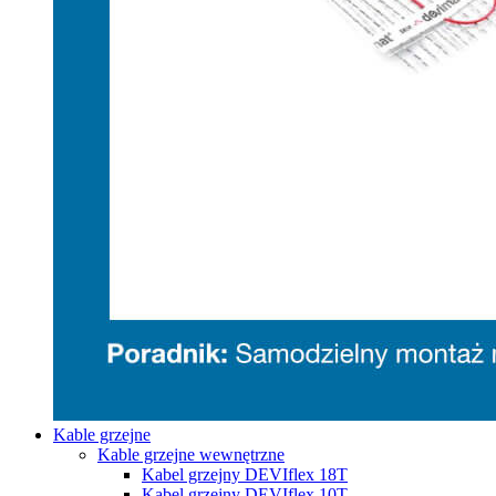
Kable grzejne
Kable grzejne wewnętrzne
Kabel grzejny DEVIflex 18T
Kabel grzejny DEVIflex 10T