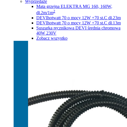
Wyprzedaże
Mata grzejna ELEKTRA MG 160, 160W,
2
dł.2m/1m
DEVIhotwatt 70 o mocy 12W +70 st.C dł.23m
DEVIhotwatt 70 o mocy 12W +70 st.C dł.13m
Suszarka ręcznikowa DEVI średnia chromowa
40W 230V
Zobacz wszystko