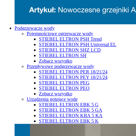
Podgrzewacze wody
Pojemnościowe ogrzewacze wody
STIEBEL ELTRON PSH Trend
STIEBEL ELTRON PSH Universal EL
STIEBEL ELTRON SHZ LCD
STIEBEL ELTRON SH
Zobacz wszystko
Przepływowe podgrzewacze wody
STIEBEL ELTRON PER 18/21/24
STIEBEL ELTRON PEY 18/21/24
STIEBEL ELTRON PEG
STIEBEL ELTRON PEO
Zobacz wszystko
Urządzenia gotujące wodę
STIEBEL ELTRON EBK 5 G
STIEBEL ELTRON EBK 5 GA
STIEBEL ELTRON KBA 5 KA
STIEBEL ELTRON EBK 5 K