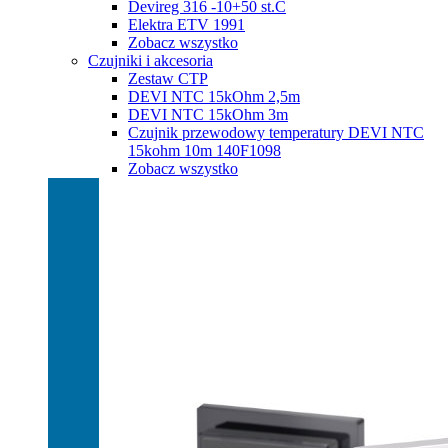
Devireg 316 -10+50 st.C
Elektra ETV 1991
Zobacz wszystko
Czujniki i akcesoria
Zestaw CTP
DEVI NTC 15kOhm 2,5m
DEVI NTC 15kOhm 3m
Czujnik przewodowy temperatury DEVI NTC
15kohm 10m 140F1098
Zobacz wszystko