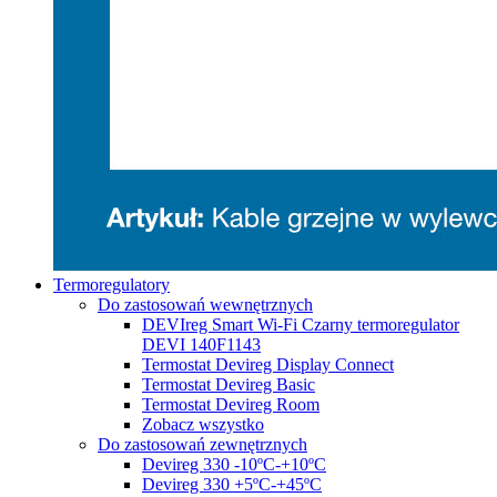
Termoregulatory
Do zastosowań wewnętrznych
DEVIreg Smart Wi-Fi Czarny termoregulator
DEVI 140F1143
Termostat Devireg Display Connect
Termostat Devireg Basic
Termostat Devireg Room
Zobacz wszystko
Do zastosowań zewnętrznych
Devireg 330 -10ºC-+10ºC
Devireg 330 +5ºC-+45ºC