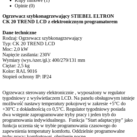
Klipy filmowe (1)
Opinie (0)
Ogrzewacz szybkonagrzewający STIEBEL ELTRON
CK 20 TREND LCD z elektronicznym programatorem
Dane techniczne
Rodzaj: Ogrzewacz szybkonagrzewający
Typ: CK 20 TREND LCD
Moc: 2,0 kW
Napięcie zasilania: 230V
Wymiary (wys./szer./gł.): 400/279/131 mm
Ciężar: 2,5 kg
Kolor: RAL 9016
Stopień ochrony IP: IP24
Ogrzewacz sterowany elektronicznie , wyposażony w regulator
tygodniowy z wyświetlaczem LCD. Na panelu obsługowym istnieje
możliwość nastawy temperatury pokojowej w zakresie +5°C do
+30°C z dokładnością co 0,5°C. Regulator tygodniowy posiada
dwa wstępnie zaprogramowane tryby pracy i jeden tryb do
programowania indywidualnego. Funkcja "Start adaptacyjny" jako
funkcja uczenia się w trybie programowania czasowego do
zapewnienia temperatury komfortu. Oddzielnie programowalne
tryby pracy: komfortowej, obniżenie nocne.