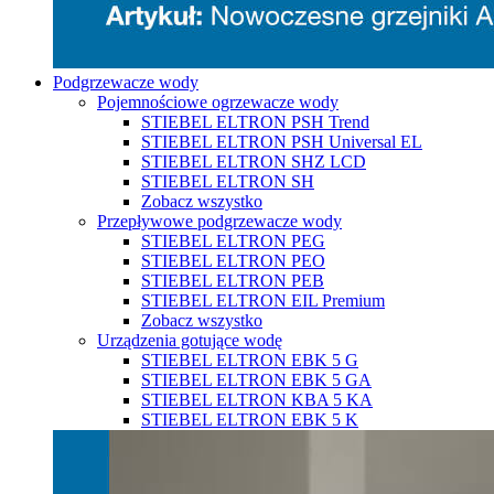
Podgrzewacze wody
Pojemnościowe ogrzewacze wody
STIEBEL ELTRON PSH Trend
STIEBEL ELTRON PSH Universal EL
STIEBEL ELTRON SHZ LCD
STIEBEL ELTRON SH
Zobacz wszystko
Przepływowe podgrzewacze wody
STIEBEL ELTRON PEG
STIEBEL ELTRON PEO
STIEBEL ELTRON PEB
STIEBEL ELTRON EIL Premium
Zobacz wszystko
Urządzenia gotujące wodę
STIEBEL ELTRON EBK 5 G
STIEBEL ELTRON EBK 5 GA
STIEBEL ELTRON KBA 5 KA
STIEBEL ELTRON EBK 5 K