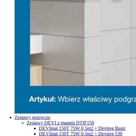
Zestawy grzewcze
Zestawy DEVI z matami DTIF150
DEVImat 150T 75W 0,5m2 + Devireg Basic
DEVImat 150T 75W 0,5m2 + Devireg 530