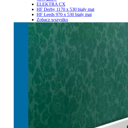
ELEKTRA CX
HF Derby 1170 х 530 biały mat
HF Leeds 970 х 530 biały mat
Zobacz wszystko