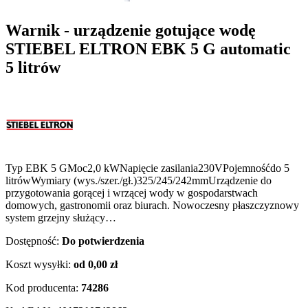
Warnik - urządzenie gotujące wodę
STIEBEL ELTRON EBK 5 G automatic
5 litrów
Typ EBK 5 GMoc2,0 kWNapięcie zasilania230VPojemnośćdo 5
litrówWymiary (wys./szer./gł.)325/245/242mmUrządzenie do
przygotowania gorącej i wrzącej wody w gospodarstwach
domowych, gastronomii oraz biurach. Nowoczesny płaszczyznowy
system grzejny służący…
Dostępność:
Do potwierdzenia
Koszt wysyłki:
od 0,00 zł
Kod producenta:
74286