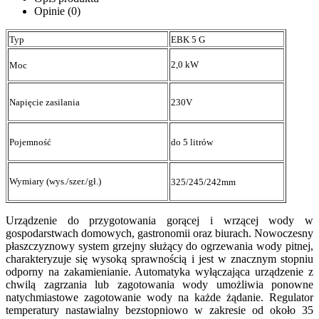
Opinie (0)
Typ
EBK 5 G
2,0 kW
Moc
Napięcie zasilania
230V
Pojemność
do 5 litrów
Wymiary (wys./szer./gł.)
325/245/242mm
Urządzenie do przygotowania gorącej i wrzącej wody w
gospodarstwach domowych, gastronomii oraz biurach. Nowoczesny
płaszczyznowy system grzejny służący do ogrzewania wody pitnej,
charakteryzuje się wysoką sprawnością i jest w znacznym stopniu
odporny na zakamienianie. Automatyka wyłączająca urządzenie z
chwilą zagrzania lub zagotowania wody umożliwia ponowne
natychmiastowe zagotowanie wody na każde żądanie. Regulator
temperatury nastawialny bezstopniowo w zakresie od około 35