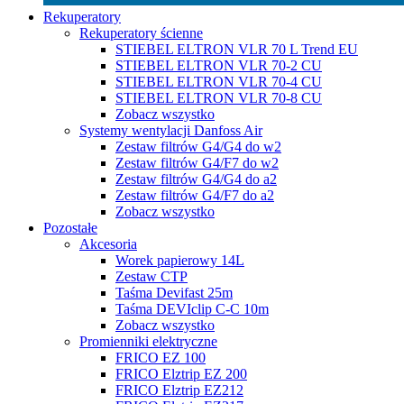
Rekuperatory
Rekuperatory ścienne
STIEBEL ELTRON VLR 70 L Trend EU
STIEBEL ELTRON VLR 70-2 CU
STIEBEL ELTRON VLR 70-4 CU
STIEBEL ELTRON VLR 70-8 CU
Zobacz wszystko
Systemy wentylacji Danfoss Air
Zestaw filtrów G4/G4 do w2
Zestaw filtrów G4/F7 do w2
Zestaw filtrów G4/G4 do a2
Zestaw filtrów G4/F7 do a2
Zobacz wszystko
Pozostałe
Akcesoria
Worek papierowy 14L
Zestaw CTP
Taśma Devifast 25m
Taśma DEVIclip C-C 10m
Zobacz wszystko
Promienniki elektryczne
FRICO EZ 100
FRICO Elztrip EZ 200
FRICO Elztrip EZ212