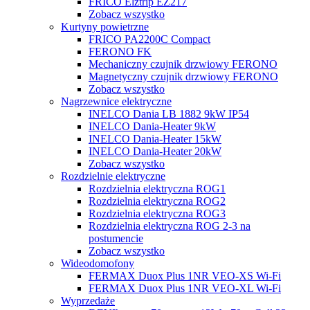
FRICO Elztrip EZ217
Zobacz wszystko
Kurtyny powietrzne
FRICO PA2200C Compact
FERONO FK
Mechaniczny czujnik drzwiowy FERONO
Magnetyczny czujnik drzwiowy FERONO
Zobacz wszystko
Nagrzewnice elektryczne
INELCO Dania LB 1882 9kW IP54
INELCO Dania-Heater 9kW
INELCO Dania-Heater 15kW
INELCO Dania-Heater 20kW
Zobacz wszystko
Rozdzielnie elektryczne
Rozdzielnia elektryczna ROG1
Rozdzielnia elektryczna ROG2
Rozdzielnia elektryczna ROG3
Rozdzielnia elektryczna ROG 2-3 na
postumencie
Zobacz wszystko
Wideodomofony
FERMAX Duox Plus 1NR VEO-XS Wi-Fi
FERMAX Duox Plus 1NR VEO-XL Wi-Fi
Wyprzedaże