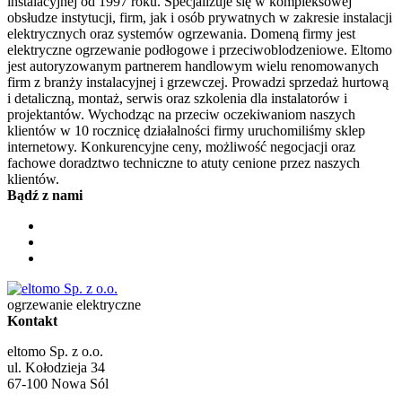
instalacyjnej od 1997 roku. Specjalizuje się w kompleksowej
obsłudze instytucji, firm, jak i osób prywatnych w zakresie instalacji
elektrycznych oraz systemów ogrzewania. Domeną firmy jest
elektryczne ogrzewanie podłogowe i przeciwoblodzeniowe. Eltomo
jest autoryzowanym partnerem handlowym wielu renomowanych
firm z branży instalacyjnej i grzewczej. Prowadzi sprzedaż hurtową
i detaliczną, montaż, serwis oraz szkolenia dla instalatorów i
projektantów. Wychodząc na przeciw oczekiwaniom naszych
klientów w 10 rocznicę działalności firmy uruchomiliśmy sklep
internetowy. Konkurencyjne ceny, możliwość negocjacji oraz
fachowe doradztwo techniczne to atuty cenione przez naszych
klientów.
Bądź z nami
ogrzewanie elektryczne
Kontakt
eltomo Sp. z o.o.
ul. Kołodzieja 34
67-100
Nowa Sól