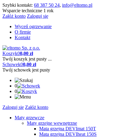
Szybki kontakt:
68 387 50 24
,
info@eltomo.pl
Wsparcie techniczne 1 rok
Załóż konto
Zaloguj się
Wyceń ogrzewanie
O firmie
Kontakt
Koszyk
0
0,00 zł
Twój koszyk jest pusty ...
Schowek
0
0,00 zł
Twój schowek jest pusty
0
0
Zaloguj się
Załóż konto
Maty grzewcze
Maty grzejne wewnętrzne
Mata grzejna DEVImat 150T
Mata grzejna DEVIheat 150S