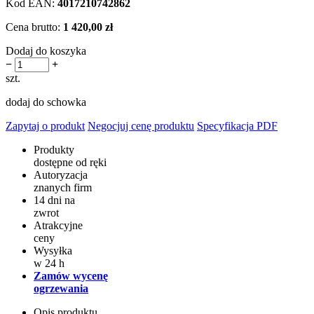
Kod EAN:
4017210742862
Cena brutto:
1 420,00 zł
Dodaj do koszyka
−
+
szt.
dodaj do schowka
Zapytaj o produkt
Negocjuj cenę produktu
Specyfikacja PDF
Produkty
dostępne od ręki
Autoryzacja
znanych firm
14 dni na
zwrot
Atrakcyjne
ceny
Wysyłka
w 24 h
Zamów wycenę
ogrzewania
Opis produktu