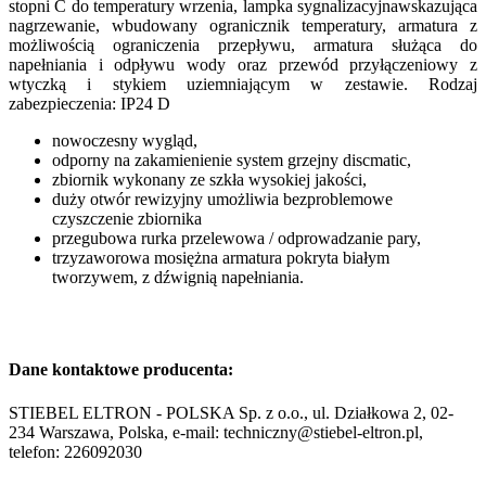
stopni C do temperatury wrzenia, lampka sygnalizacyjnawskazująca
nagrzewanie, wbudowany ogranicznik temperatury, armatura z
możliwością ograniczenia przepływu, armatura służąca do
napełniania i odpływu wody oraz przewód przyłączeniowy z
wtyczką i stykiem uziemniającym w zestawie. Rodzaj
zabezpieczenia: IP24 D
nowoczesny wygląd,
odporny na zakamienienie system grzejny discmatic,
zbiornik wykonany ze szkła wysokiej jakości,
duży otwór rewizyjny umożliwia bezproblemowe
czyszczenie zbiornika
przegubowa rurka przelewowa / odprowadzanie pary,
trzyzaworowa mosiężna armatura pokryta białym
tworzywem, z dźwignią napełniania.
Dane kontaktowe producenta:
STIEBEL ELTRON - POLSKA Sp. z o.o., ul. Działkowa 2, 02-
234 Warszawa, Polska, e-mail: techniczny@stiebel-eltron.pl,
telefon: 226092030