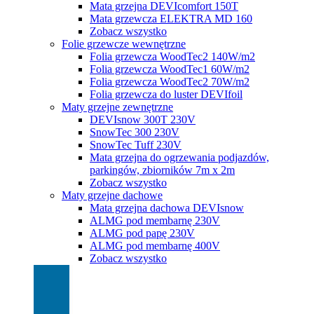
Mata grzejna DEVIcomfort 150T
Mata grzewcza ELEKTRA MD 160
Zobacz wszystko
Folie grzewcze wewnętrzne
Folia grzewcza WoodTec2 140W/m2
Folia grzewcza WoodTec1 60W/m2
Folia grzewcza WoodTec2 70W/m2
Folia grzewcza do luster DEVIfoil
Maty grzejne zewnętrzne
DEVIsnow 300T 230V
SnowTec 300 230V
SnowTec Tuff 230V
Mata grzejna do ogrzewania podjazdów,
parkingów, zbiorników 7m x 2m
Zobacz wszystko
Maty grzejne dachowe
Mata grzejna dachowa DEVIsnow
ALMG pod membarnę 230V
ALMG pod papę 230V
ALMG pod membarnę 400V
Zobacz wszystko