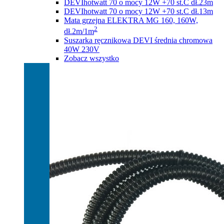
DEVIhotwatt 70 o mocy 12W +70 st.C dł.23m
DEVIhotwatt 70 o mocy 12W +70 st.C dł.13m
Mata grzejna ELEKTRA MG 160, 160W,
2
dł.2m/1m
Suszarka ręcznikowa DEVI średnia chromowa
40W 230V
Zobacz wszystko