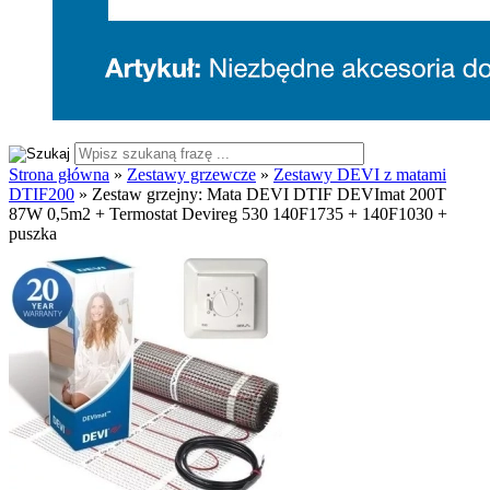
Strona główna
»
Zestawy grzewcze
»
Zestawy DEVI z matami
DTIF200
»
Zestaw grzejny: Mata DEVI DTIF DEVImat 200T
87W 0,5m2 + Termostat Devireg 530 140F1735 + 140F1030 +
puszka