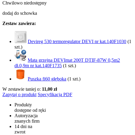
Chwilowo niedostępny
dodaj do schowka
Zestaw zawiera:
Devireg 530 termoregulator DEVI nr kat.140F1030
(1
szt.)
Mata grzejna DEVImat 200T DTIF-87W 0,5m2
dł.0,9m nr kat.140F1735
(1 szt.)
Puszka fi60 głęboka
(1 szt.)
W zestawie taniej o:
11,00 zł
Zapytaj o produkt
Specyfikacja PDF
Produkty
dostępne od ręki
Autoryzacja
znanych firm
14 dni na
zwrot