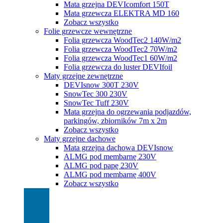
Mata grzejna DEVIcomfort 150T
Mata grzewcza ELEKTRA MD 160
Zobacz wszystko
Folie grzewcze wewnętrzne
Folia grzewcza WoodTec2 140W/m2
Folia grzewcza WoodTec2 70W/m2
Folia grzewcza WoodTec1 60W/m2
Folia grzewcza do luster DEVIfoil
Maty grzejne zewnętrzne
DEVIsnow 300T 230V
SnowTec 300 230V
SnowTec Tuff 230V
Mata grzejna do ogrzewania podjazdów,
parkingów, zbiorników 7m x 2m
Zobacz wszystko
Maty grzejne dachowe
Mata grzejna dachowa DEVIsnow
ALMG pod membarnę 230V
ALMG pod papę 230V
ALMG pod membarnę 400V
Zobacz wszystko