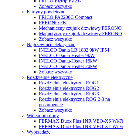
FRICO Elztrip EZ217
Zobacz wszystko
Kurtyny powietrzne
FRICO PA2200C Compact
FERONO FK
Mechaniczny czujnik drzwiowy FERONO
Magnetyczny czujnik drzwiowy FERONO
Zobacz wszystko
Nagrzewnice elektryczne
INELCO Dania LB 1882 9kW IP54
INELCO Dania-Heater 9kW
INELCO Dania-Heater 15kW
INELCO Dania-Heater 20kW
Zobacz wszystko
Rozdzielnie elektryczne
Rozdzielnia elektryczna ROG1
Rozdzielnia elektryczna ROG2
Rozdzielnia elektryczna ROG3
Rozdzielnia elektryczna ROG 2-3 na
postumencie
Zobacz wszystko
Wideodomofony
FERMAX Duox Plus 1NR VEO-XS Wi-Fi
FERMAX Duox Plus 1NR VEO-XL Wi-Fi
Wyprzedaże