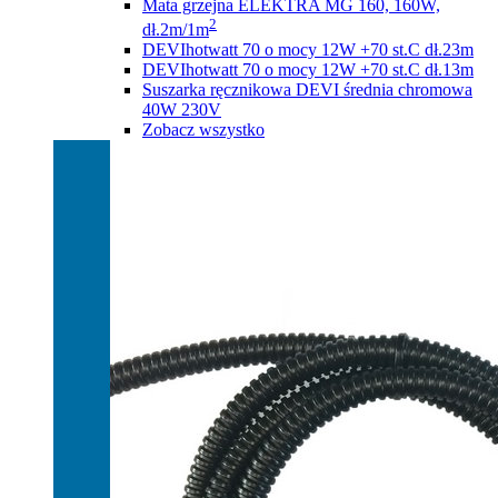
Mata grzejna ELEKTRA MG 160, 160W,
2
dł.2m/1m
DEVIhotwatt 70 o mocy 12W +70 st.C dł.23m
DEVIhotwatt 70 o mocy 12W +70 st.C dł.13m
Suszarka ręcznikowa DEVI średnia chromowa
40W 230V
Zobacz wszystko