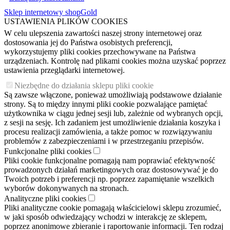
Sklep internetowy shopGold
USTAWIENIA PLIKÓW COOKIES
W celu ulepszenia zawartości naszej strony internetowej oraz
dostosowania jej do Państwa osobistych preferencji,
wykorzystujemy pliki cookies przechowywane na Państwa
urządzeniach. Kontrolę nad plikami cookies można uzyskać poprzez
ustawienia przeglądarki internetowej.
Niezbędne do działania sklepu pliki cookie
Są zawsze włączone, ponieważ umożliwiają podstawowe działanie
strony. Są to między innymi pliki cookie pozwalające pamiętać
użytkownika w ciągu jednej sesji lub, zależnie od wybranych opcji,
z sesji na sesję. Ich zadaniem jest umożliwienie działania koszyka i
procesu realizacji zamówienia, a także pomoc w rozwiązywaniu
problemów z zabezpieczeniami i w przestrzeganiu przepisów.
Funkcjonalne pliki cookies
Pliki cookie funkcjonalne pomagają nam poprawiać efektywność
prowadzonych działań marketingowych oraz dostosowywać je do
Twoich potrzeb i preferencji np. poprzez zapamiętanie wszelkich
wyborów dokonywanych na stronach.
Analityczne pliki cookies
Pliki analityczne cookie pomagają właścicielowi sklepu zrozumieć,
w jaki sposób odwiedzający wchodzi w interakcję ze sklepem,
poprzez anonimowe zbieranie i raportowanie informacji. Ten rodzaj