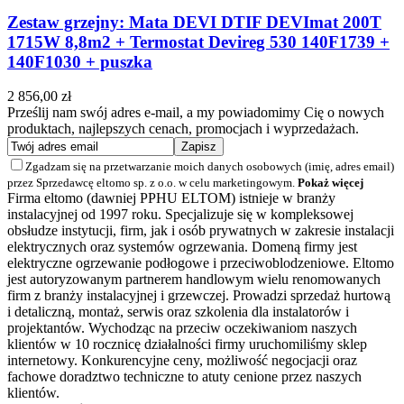
Zestaw grzejny: Mata DEVI DTIF DEVImat 200T
1715W 8,8m2 + Termostat Devireg 530 140F1739 +
140F1030 + puszka
2 856,00 zł
Prześlij nam swój adres e-mail, a my powiadomimy Cię o nowych
produktach, najlepszych cenach, promocjach i wyprzedażach.
Zgadzam się na przetwarzanie moich danych osobowych (imię, adres email)
przez Sprzedawcę eltomo sp. z o.o. w celu marketingowym.
Pokaż więcej
Firma eltomo (dawniej PPHU ELTOM) istnieje w branży
instalacyjnej od 1997 roku. Specjalizuje się w kompleksowej
obsłudze instytucji, firm, jak i osób prywatnych w zakresie instalacji
elektrycznych oraz systemów ogrzewania. Domeną firmy jest
elektryczne ogrzewanie podłogowe i przeciwoblodzeniowe. Eltomo
jest autoryzowanym partnerem handlowym wielu renomowanych
firm z branży instalacyjnej i grzewczej. Prowadzi sprzedaż hurtową
i detaliczną, montaż, serwis oraz szkolenia dla instalatorów i
projektantów. Wychodząc na przeciw oczekiwaniom naszych
klientów w 10 rocznicę działalności firmy uruchomiliśmy sklep
internetowy. Konkurencyjne ceny, możliwość negocjacji oraz
fachowe doradztwo techniczne to atuty cenione przez naszych
klientów.