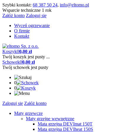
Szybki kontakt:
68 387 50 24
,
info@eltomo.pl
Wsparcie techniczne 1 rok
Załóż konto
Zaloguj się
Wyceń ogrzewanie
O firmie
Kontakt
Koszyk
0
0,00 zł
Twój koszyk jest pusty ...
Schowek
0
0,00 zł
Twój schowek jest pusty
0
0
Zaloguj się
Załóż konto
Maty grzewcze
Maty grzejne wewnętrzne
Mata grzejna DEVImat 150T
Mata grzejna DEVIheat 150S