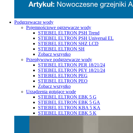
Podgrzewacze wody
Pojemnościowe ogrzewacze wody
STIEBEL ELTRON PSH Trend
STIEBEL ELTRON PSH Universal EL
STIEBEL ELTRON SHZ LCD
STIEBEL ELTRON SH
Zobacz wszystko
Przepływowe podgrzewacze wody
STIEBEL ELTRON PER 18/21/24
STIEBEL ELTRON PEY 18/21/24
STIEBEL ELTRON PEG
STIEBEL ELTRON PEO
Zobacz wszystko
Urządzenia gotujące wodę
STIEBEL ELTRON EBK 5 G
STIEBEL ELTRON EBK 5 GA
STIEBEL ELTRON KBA 5 KA
STIEBEL ELTRON EBK 5 K