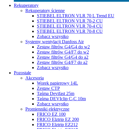
Rekuperatory
Rekuperatory ścienne
STIEBEL ELTRON VLR 70 L Trend EU
STIEBEL ELTRON VLR 70-2 CU
STIEBEL ELTRON VLR 70-4 CU
STIEBEL ELTRON VLR 70-8 CU
Zobacz wszystko
Systemy wentylacji Danfoss Air
Zestaw filtrów G4/G4 do w2
Zestaw filtrów G4/F7 do w2
Zestaw filtrów G4/G4 do a2
Zestaw filtrów G4/F7 do a2
Zobacz wszystko
Pozostałe
Akcesoria
Worek papierowy 14L
Zestaw CTP
Taśma Devifast 25m
Taśma DEVIclip C-C 10m
Zobacz wszystko
Promienniki elektryczne
FRICO EZ 100
FRICO Elztrip EZ 200
FRICO Elztrip EZ212