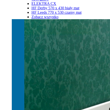
ELEKTRA CX
HF Derby 570 х 430 biały mat
HF Leeds 770 х 530 czarny mat
Zobacz wszystko