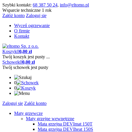
Szybki kontakt:
68 387 50 24
,
info@eltomo.pl
Wsparcie techniczne 1 rok
Załóż konto
Zaloguj się
Wyceń ogrzewanie
O firmie
Kontakt
Koszyk
0
0,00 zł
Twój koszyk jest pusty ...
Schowek
0
0,00 zł
Twój schowek jest pusty
0
0
Zaloguj się
Załóż konto
Maty grzewcze
Maty grzejne wewnętrzne
Mata grzejna DEVImat 150T
Mata grzejna DEVIheat 150S