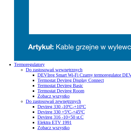
Termoregulatory
Do zastosowań wewnętrznych
DEVIreg Smart Wi-Fi Czarny termoregulator DE
Termostat Devireg Display Connect
Termostat Devireg Basic
Termostat Devireg Room
Zobacz wszystko
Do zastosowań zewnętrznych
Devireg 330 -10ºC-+10ºC
Devireg 330 +5ºC-+45ºC
Devireg 316 -10+50 st.C
Elektra ETV 1991
Zobacz wszystko