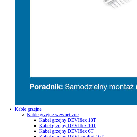
Kable grzejne
Kable grzejne wewnętrzne
Kabel grzejny DEVIflex 18T
Kabel grzejny DEVIflex 10T
Kabel grzejny DEVIflex 6T
Kabel grzejny DEVIcomfort 10T