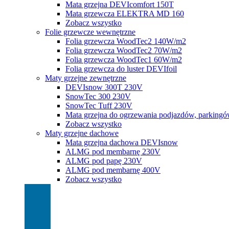
Mata grzejna DEVIcomfort 150T
Mata grzewcza ELEKTRA MD 160
Zobacz wszystko
Folie grzewcze wewnętrzne
Folia grzewcza WoodTec2 140W/m2
Folia grzewcza WoodTec2 70W/m2
Folia grzewcza WoodTec1 60W/m2
Folia grzewcza do luster DEVIfoil
Maty grzejne zewnętrzne
DEVIsnow 300T 230V
SnowTec 300 230V
SnowTec Tuff 230V
Mata grzejna do ogrzewania podjazdów, parking
Zobacz wszystko
Maty grzejne dachowe
Mata grzejna dachowa DEVIsnow
ALMG pod membarnę 230V
ALMG pod papę 230V
ALMG pod membarnę 400V
Zobacz wszystko