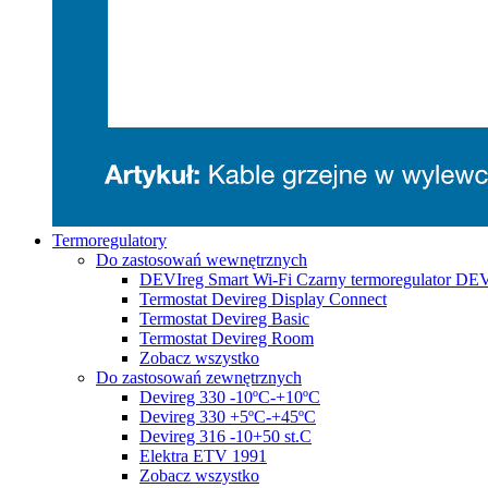
Termoregulatory
Do zastosowań wewnętrznych
DEVIreg Smart Wi-Fi Czarny termoregulator DE
Termostat Devireg Display Connect
Termostat Devireg Basic
Termostat Devireg Room
Zobacz wszystko
Do zastosowań zewnętrznych
Devireg 330 -10ºC-+10ºC
Devireg 330 +5ºC-+45ºC
Devireg 316 -10+50 st.C
Elektra ETV 1991
Zobacz wszystko