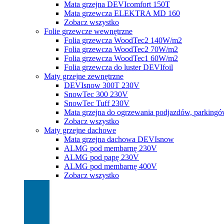
Mata grzejna DEVIcomfort 150T
Mata grzewcza ELEKTRA MD 160
Zobacz wszystko
Folie grzewcze wewnętrzne
Folia grzewcza WoodTec2 140W/m2
Folia grzewcza WoodTec2 70W/m2
Folia grzewcza WoodTec1 60W/m2
Folia grzewcza do luster DEVIfoil
Maty grzejne zewnętrzne
DEVIsnow 300T 230V
SnowTec 300 230V
SnowTec Tuff 230V
Mata grzejna do ogrzewania podjazdów, parking
Zobacz wszystko
Maty grzejne dachowe
Mata grzejna dachowa DEVIsnow
ALMG pod membarnę 230V
ALMG pod papę 230V
ALMG pod membarnę 400V
Zobacz wszystko