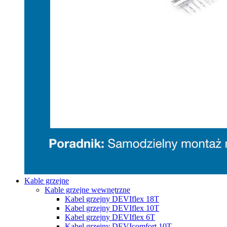
Kable grzejne
Kable grzejne wewnętrzne
Kabel grzejny DEVIflex 18T
Kabel grzejny DEVIflex 10T
Kabel grzejny DEVIflex 6T
Kabel grzejny DEVIcomfort 10T