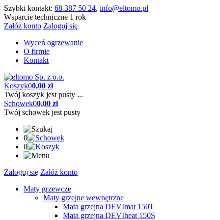
Szybki kontakt:
68 387 50 24
,
info@eltomo.pl
Wsparcie techniczne 1 rok
Załóż konto
Zaloguj się
Wyceń ogrzewanie
O firmie
Kontakt
Koszyk
0
0,00 zł
Twój koszyk jest pusty ...
Schowek
0
0,00 zł
Twój schowek jest pusty
0
0
Zaloguj się
Załóż konto
Maty grzewcze
Maty grzejne wewnętrzne
Mata grzejna DEVImat 150T
Mata grzejna DEVIheat 150S