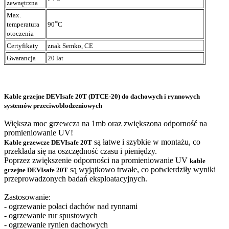
zewnętrzna
Max.
°
temperatura
90
C
otoczenia
Certyfikaty
znak Semko, CE
Gwarancja
20 lat
Kable grzejne DEVIsafe 20T (DTCE-20) do dachowych i rynnowych
systemów przeciwoblodzeniowych
Większa moc grzewcza na 1mb oraz zwiększona odporność na
promieniowanie UV!
są łatwe i szybkie w montażu, co
Kable grzewcze DEVIsafe 20T
przekłada się na oszczędność czasu i pieniędzy.
Poprzez zwiększenie odporności na promieniowanie UV
kable
są wyjątkowo trwałe, co potwierdziły wyniki
grzejne DEVIsafe 20T
przeprowadzonych badań eksploatacyjnych.
Zastosowanie:
- ogrzewanie połaci dachów nad rynnami
- ogrzewanie rur spustowych
- ogrzewanie rynien dachowych