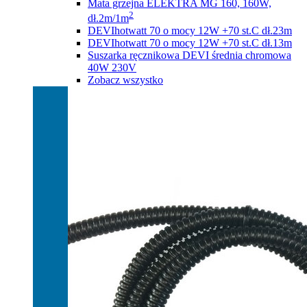
Mata grzejna ELEKTRA MG 160, 160W,
2
dł.2m/1m
DEVIhotwatt 70 o mocy 12W +70 st.C dł.23m
DEVIhotwatt 70 o mocy 12W +70 st.C dł.13m
Suszarka ręcznikowa DEVI średnia chromowa
40W 230V
Zobacz wszystko