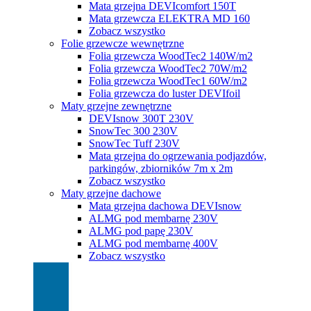
Mata grzejna DEVIcomfort 150T
Mata grzewcza ELEKTRA MD 160
Zobacz wszystko
Folie grzewcze wewnętrzne
Folia grzewcza WoodTec2 140W/m2
Folia grzewcza WoodTec2 70W/m2
Folia grzewcza WoodTec1 60W/m2
Folia grzewcza do luster DEVIfoil
Maty grzejne zewnętrzne
DEVIsnow 300T 230V
SnowTec 300 230V
SnowTec Tuff 230V
Mata grzejna do ogrzewania podjazdów,
parkingów, zbiorników 7m x 2m
Zobacz wszystko
Maty grzejne dachowe
Mata grzejna dachowa DEVIsnow
ALMG pod membarnę 230V
ALMG pod papę 230V
ALMG pod membarnę 400V
Zobacz wszystko