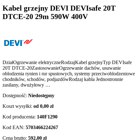
Kabel grzejny DEVI DEVIsafe 20T
DTCE-20 29m 590W 400V
DziałOgrzewanie elektryczneRodzajKabel grzejnyTyp DEVIsafe
20T DTCE-20ZastosowanieOgrzewanie dachów, usuwanie
oblodzenia rynien i rur spustowych, systemy przeciwoblodzeniowe
chodników, schodów, podjazdówRodzaj kabla Jednostronnie
zasilany, dwużyłowy …
Dostępność:
Niedostępny
Koszt wysyłki:
od 0,00 zł
Kod producenta:
140F1290
Kod EAN:
5703466224267
Cena brutto:
592,00 zł