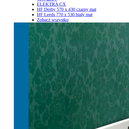
ELEKTRA CX
HF Derby 570 х 430 czarny mat
HF Leeds 770 х 530 biały mat
Zobacz wszystko