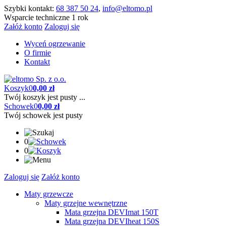
Szybki kontakt:
68 387 50 24
,
info@eltomo.pl
Wsparcie techniczne 1 rok
Załóż konto
Zaloguj się
Wyceń ogrzewanie
O firmie
Kontakt
Koszyk
0
0,00 zł
Twój koszyk jest pusty ...
Schowek
0
0,00 zł
Twój schowek jest pusty
0
0
Zaloguj się
Załóż konto
Maty grzewcze
Maty grzejne wewnętrzne
Mata grzejna DEVImat 150T
Mata grzejna DEVIheat 150S