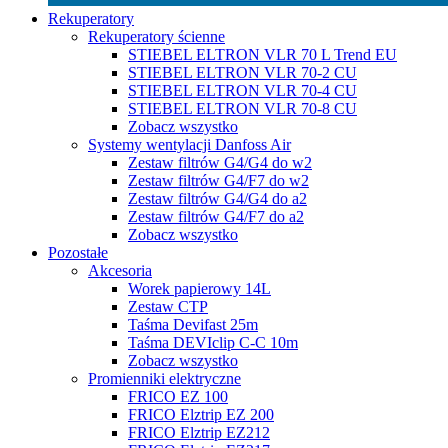
Rekuperatory
Rekuperatory ścienne
STIEBEL ELTRON VLR 70 L Trend EU
STIEBEL ELTRON VLR 70-2 CU
STIEBEL ELTRON VLR 70-4 CU
STIEBEL ELTRON VLR 70-8 CU
Zobacz wszystko
Systemy wentylacji Danfoss Air
Zestaw filtrów G4/G4 do w2
Zestaw filtrów G4/F7 do w2
Zestaw filtrów G4/G4 do a2
Zestaw filtrów G4/F7 do a2
Zobacz wszystko
Pozostałe
Akcesoria
Worek papierowy 14L
Zestaw CTP
Taśma Devifast 25m
Taśma DEVIclip C-C 10m
Zobacz wszystko
Promienniki elektryczne
FRICO EZ 100
FRICO Elztrip EZ 200
FRICO Elztrip EZ212