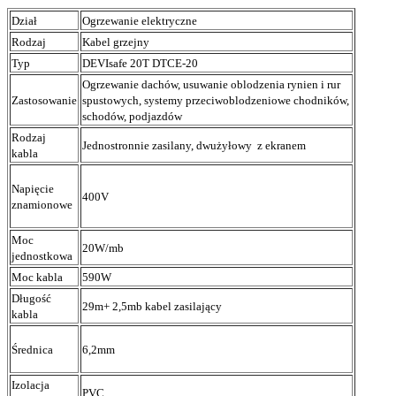
Dział
Ogrzewanie elektryczne
Rodzaj
Kabel grzejny
Typ
DEVIsafe 20T DTCE-20
Ogrzewanie dachów, usuwanie oblodzenia rynien i rur
Zastosowanie
spustowych, systemy przeciwoblodzeniowe chodników,
schodów, podjazdów
Rodzaj
Jednostronnie zasilany, dwużyłowy z ekranem
kabla
Napięcie
400V
znamionowe
Moc
20W/mb
jednostkowa
Moc kabla
590W
Długość
29m+ 2,5mb kabel zasilający
kabla
Średnica
6,2mm
Izolacja
PVC