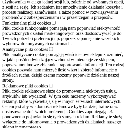
użytkownika w ciągu jednej sesji lub, zależnie od wybranych opcji,
z sesji na sesję. Ich zadaniem jest umożliwienie działania koszyka i
procesu realizacji zamówienia, a także pomoc w rozwiązywaniu
problemów z zabezpieczeniami i w przestrzeganiu przepisów.
Funkcjonalne pliki cookies
Pliki cookie funkcjonalne pomagają nam poprawiać efektywność
prowadzonych działań marketingowych oraz dostosowywać je do
Twoich potrzeb i preferencji np. poprzez zapamiętanie wszelkich
wyborów dokonywanych na stronach.
Analityczne pliki cookies
Pliki analityczne cookie pomagają właścicielowi sklepu zrozumieć,
w jaki sposób odwiedzający wchodzi w interakcję ze sklepem,
poprzez anonimowe zbieranie i raportowanie informacji. Ten rodzaj
cookies pozwala nam mierzyć ilość wizyt i zbierać informacje o
źródłach ruchu, dzięki czemu możemy poprawić działanie naszej
strony.
Reklamowe pliki cookies
Pliki cookie reklamowe służą do promowania niektórych usług,
artykułów lub wydarzeń. W tym celu możemy wykorzystywać
reklamy, które wyświetlają się w innych serwisach internetowych.
Celem jest aby wiadomości reklamowe były bardziej trafne oraz
dostosowane do Twoich preferencji. Cookies zapobiegają też
ponownemu pojawianiu się tych samych reklam. Reklamy te służą
wyłącznie do informowania o prowadzonych działaniach naszego
sklepu internetowego.