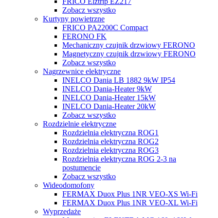
FRICO Elztrip EZ217
Zobacz wszystko
Kurtyny powietrzne
FRICO PA2200C Compact
FERONO FK
Mechaniczny czujnik drzwiowy FERONO
Magnetyczny czujnik drzwiowy FERONO
Zobacz wszystko
Nagrzewnice elektryczne
INELCO Dania LB 1882 9kW IP54
INELCO Dania-Heater 9kW
INELCO Dania-Heater 15kW
INELCO Dania-Heater 20kW
Zobacz wszystko
Rozdzielnie elektryczne
Rozdzielnia elektryczna ROG1
Rozdzielnia elektryczna ROG2
Rozdzielnia elektryczna ROG3
Rozdzielnia elektryczna ROG 2-3 na
postumencie
Zobacz wszystko
Wideodomofony
FERMAX Duox Plus 1NR VEO-XS Wi-Fi
FERMAX Duox Plus 1NR VEO-XL Wi-Fi
Wyprzedaże