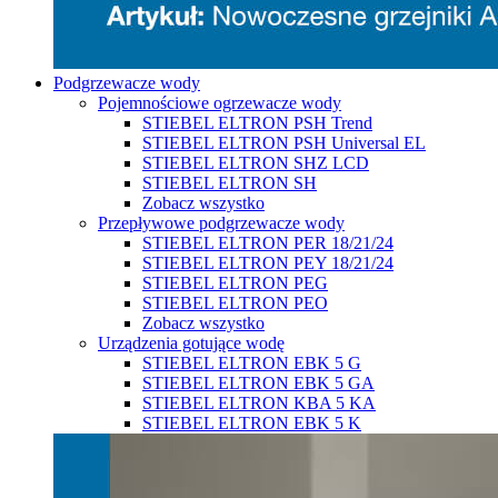
Podgrzewacze wody
Pojemnościowe ogrzewacze wody
STIEBEL ELTRON PSH Trend
STIEBEL ELTRON PSH Universal EL
STIEBEL ELTRON SHZ LCD
STIEBEL ELTRON SH
Zobacz wszystko
Przepływowe podgrzewacze wody
STIEBEL ELTRON PER 18/21/24
STIEBEL ELTRON PEY 18/21/24
STIEBEL ELTRON PEG
STIEBEL ELTRON PEO
Zobacz wszystko
Urządzenia gotujące wodę
STIEBEL ELTRON EBK 5 G
STIEBEL ELTRON EBK 5 GA
STIEBEL ELTRON KBA 5 KA
STIEBEL ELTRON EBK 5 K