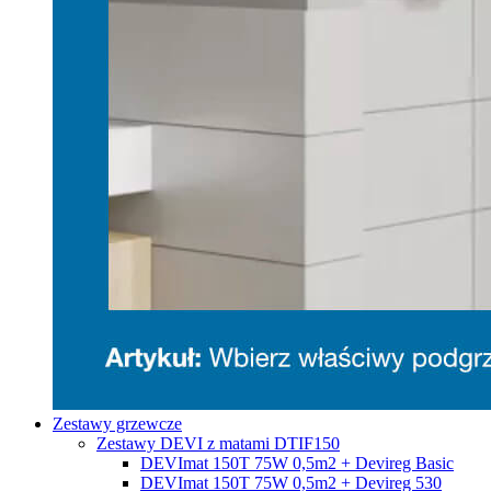
Zestawy grzewcze
Zestawy DEVI z matami DTIF150
DEVImat 150T 75W 0,5m2 + Devireg Basic
DEVImat 150T 75W 0,5m2 + Devireg 530