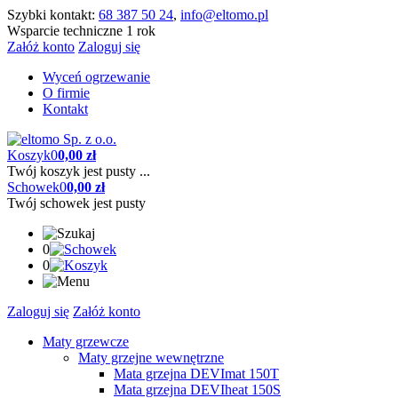
Szybki kontakt:
68 387 50 24
,
info@eltomo.pl
Wsparcie techniczne 1 rok
Załóż konto
Zaloguj się
Wyceń ogrzewanie
O firmie
Kontakt
Koszyk
0
0,00 zł
Twój koszyk jest pusty ...
Schowek
0
0,00 zł
Twój schowek jest pusty
0
0
Zaloguj się
Załóż konto
Maty grzewcze
Maty grzejne wewnętrzne
Mata grzejna DEVImat 150T
Mata grzejna DEVIheat 150S