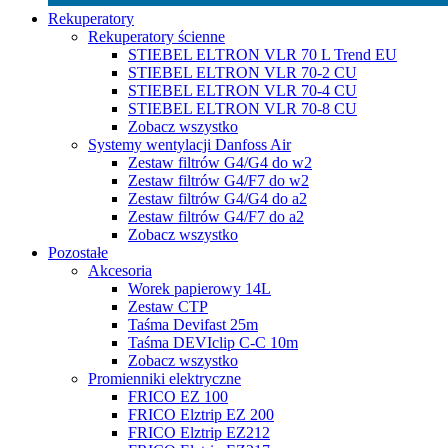
Rekuperatory
Rekuperatory ścienne
STIEBEL ELTRON VLR 70 L Trend EU
STIEBEL ELTRON VLR 70-2 CU
STIEBEL ELTRON VLR 70-4 CU
STIEBEL ELTRON VLR 70-8 CU
Zobacz wszystko
Systemy wentylacji Danfoss Air
Zestaw filtrów G4/G4 do w2
Zestaw filtrów G4/F7 do w2
Zestaw filtrów G4/G4 do a2
Zestaw filtrów G4/F7 do a2
Zobacz wszystko
Pozostałe
Akcesoria
Worek papierowy 14L
Zestaw CTP
Taśma Devifast 25m
Taśma DEVIclip C-C 10m
Zobacz wszystko
Promienniki elektryczne
FRICO EZ 100
FRICO Elztrip EZ 200
FRICO Elztrip EZ212