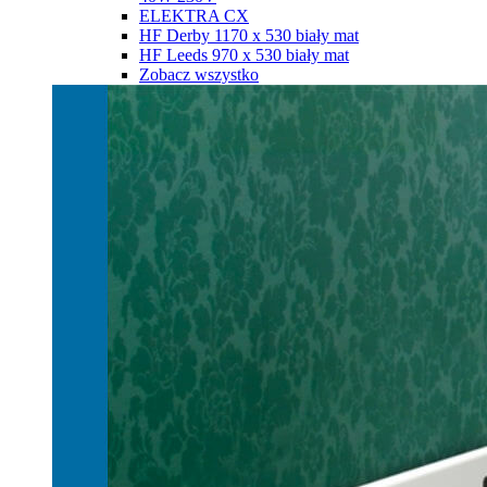
ELEKTRA CX
HF Derby 1170 х 530 biały mat
HF Leeds 970 х 530 biały mat
Zobacz wszystko