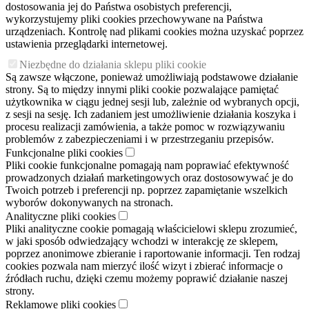
dostosowania jej do Państwa osobistych preferencji,
wykorzystujemy pliki cookies przechowywane na Państwa
urządzeniach. Kontrolę nad plikami cookies można uzyskać poprzez
ustawienia przeglądarki internetowej.
Niezbędne do działania sklepu pliki cookie
Są zawsze włączone, ponieważ umożliwiają podstawowe działanie
strony. Są to między innymi pliki cookie pozwalające pamiętać
użytkownika w ciągu jednej sesji lub, zależnie od wybranych opcji,
z sesji na sesję. Ich zadaniem jest umożliwienie działania koszyka i
procesu realizacji zamówienia, a także pomoc w rozwiązywaniu
problemów z zabezpieczeniami i w przestrzeganiu przepisów.
Funkcjonalne pliki cookies
Pliki cookie funkcjonalne pomagają nam poprawiać efektywność
prowadzonych działań marketingowych oraz dostosowywać je do
Twoich potrzeb i preferencji np. poprzez zapamiętanie wszelkich
wyborów dokonywanych na stronach.
Analityczne pliki cookies
Pliki analityczne cookie pomagają właścicielowi sklepu zrozumieć,
w jaki sposób odwiedzający wchodzi w interakcję ze sklepem,
poprzez anonimowe zbieranie i raportowanie informacji. Ten rodzaj
cookies pozwala nam mierzyć ilość wizyt i zbierać informacje o
źródłach ruchu, dzięki czemu możemy poprawić działanie naszej
strony.
Reklamowe pliki cookies