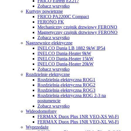
FRICO Elztrip EZ217
Zobacz wszystko
Kurtyny powietrzne
FRICO PA2200C Compact
FERONO FK
Mechaniczny czujnik drzwiowy FERONO
Magnetyczny czujnik drzwiowy FERONO
Zobacz wszystko
Nagrzewnice elektryczne
INELCO Dania LB 1882 9kW IP54
INELCO Dania-Heater 9kW
INELCO Dania-Heater 15kW
INELCO Dania-Heater 20kW
Zobacz wszystko
Rozdzielnie elektryczne
Rozdzielnia elektryczna ROG1
Rozdzielnia elektryczna ROG2
Rozdzielnia elektryczna ROG3
Rozdzielnia elektryczna ROG 2-3 na
postumencie
Zobacz wszystko
Wideodomofony
FERMAX Duox Plus 1NR VEO-XS Wi-Fi
FERMAX Duox Plus 1NR VEO-XL Wi-Fi
Wyprzedaże