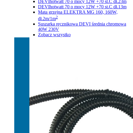
DEVIhotwatt 70 o mocy 12W +70 st.C dł.23m
DEVIhotwatt 70 o mocy 12W +70 st.C dł.13m
Mata grzejna ELEKTRA MG 160, 160W,
2
dł.2m/1m
Suszarka ręcznikowa DEVI średnia chromowa
40W 230V
Zobacz wszystko