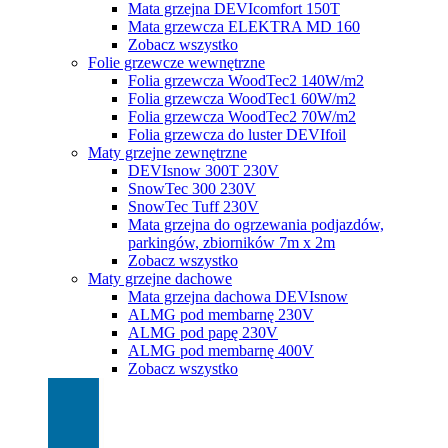
Mata grzejna DEVIcomfort 150T
Mata grzewcza ELEKTRA MD 160
Zobacz wszystko
Folie grzewcze wewnętrzne
Folia grzewcza WoodTec2 140W/m2
Folia grzewcza WoodTec1 60W/m2
Folia grzewcza WoodTec2 70W/m2
Folia grzewcza do luster DEVIfoil
Maty grzejne zewnętrzne
DEVIsnow 300T 230V
SnowTec 300 230V
SnowTec Tuff 230V
Mata grzejna do ogrzewania podjazdów,
parkingów, zbiorników 7m x 2m
Zobacz wszystko
Maty grzejne dachowe
Mata grzejna dachowa DEVIsnow
ALMG pod membarnę 230V
ALMG pod papę 230V
ALMG pod membarnę 400V
Zobacz wszystko