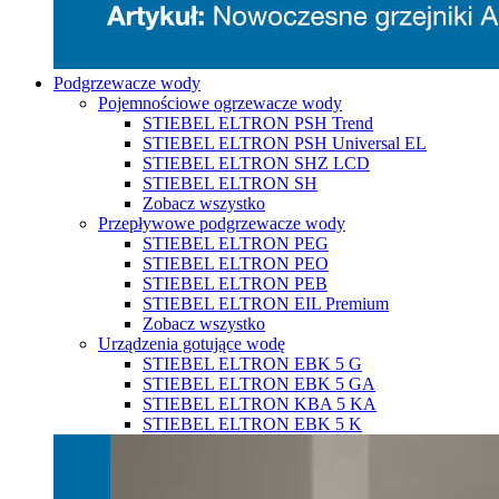
Podgrzewacze wody
Pojemnościowe ogrzewacze wody
STIEBEL ELTRON PSH Trend
STIEBEL ELTRON PSH Universal EL
STIEBEL ELTRON SHZ LCD
STIEBEL ELTRON SH
Zobacz wszystko
Przepływowe podgrzewacze wody
STIEBEL ELTRON PEG
STIEBEL ELTRON PEO
STIEBEL ELTRON PEB
STIEBEL ELTRON EIL Premium
Zobacz wszystko
Urządzenia gotujące wodę
STIEBEL ELTRON EBK 5 G
STIEBEL ELTRON EBK 5 GA
STIEBEL ELTRON KBA 5 KA
STIEBEL ELTRON EBK 5 K