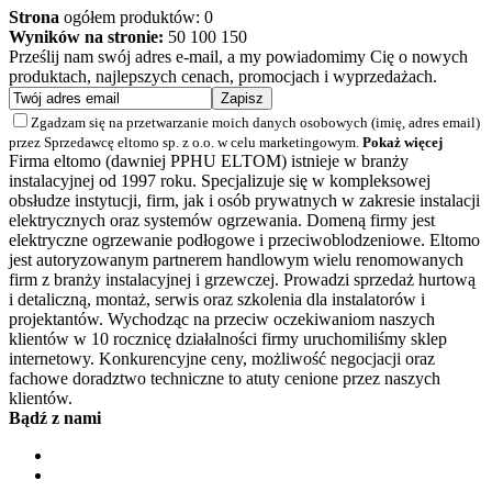
Strona
ogółem produktów: 0
Wyników na stronie:
50
100
150
Prześlij nam swój adres e-mail, a my powiadomimy Cię o nowych
produktach, najlepszych cenach, promocjach i wyprzedażach.
Zgadzam się na przetwarzanie moich danych osobowych (imię, adres email)
przez Sprzedawcę eltomo sp. z o.o. w celu marketingowym.
Pokaż więcej
Firma eltomo (dawniej PPHU ELTOM) istnieje w branży
instalacyjnej od 1997 roku. Specjalizuje się w kompleksowej
obsłudze instytucji, firm, jak i osób prywatnych w zakresie instalacji
elektrycznych oraz systemów ogrzewania. Domeną firmy jest
elektryczne ogrzewanie podłogowe i przeciwoblodzeniowe. Eltomo
jest autoryzowanym partnerem handlowym wielu renomowanych
firm z branży instalacyjnej i grzewczej. Prowadzi sprzedaż hurtową
i detaliczną, montaż, serwis oraz szkolenia dla instalatorów i
projektantów. Wychodząc na przeciw oczekiwaniom naszych
klientów w 10 rocznicę działalności firmy uruchomiliśmy sklep
internetowy. Konkurencyjne ceny, możliwość negocjacji oraz
fachowe doradztwo techniczne to atuty cenione przez naszych
klientów.
Bądź z nami