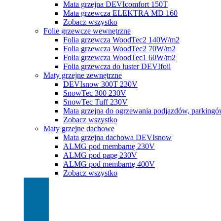
Mata grzejna DEVIcomfort 150T
Mata grzewcza ELEKTRA MD 160
Zobacz wszystko
Folie grzewcze wewnętrzne
Folia grzewcza WoodTec2 140W/m2
Folia grzewcza WoodTec2 70W/m2
Folia grzewcza WoodTec1 60W/m2
Folia grzewcza do luster DEVIfoil
Maty grzejne zewnętrzne
DEVIsnow 300T 230V
SnowTec 300 230V
SnowTec Tuff 230V
Mata grzejna do ogrzewania podjazdów, parking
Zobacz wszystko
Maty grzejne dachowe
Mata grzejna dachowa DEVIsnow
ALMG pod membarnę 230V
ALMG pod papę 230V
ALMG pod membarnę 400V
Zobacz wszystko