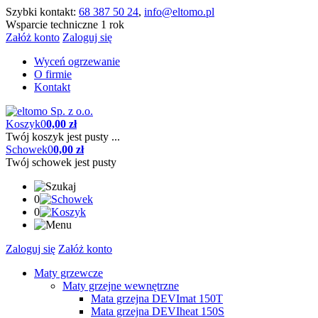
Szybki kontakt:
68 387 50 24
,
info@eltomo.pl
Wsparcie techniczne 1 rok
Załóż konto
Zaloguj się
Wyceń ogrzewanie
O firmie
Kontakt
Koszyk
0
0,00 zł
Twój koszyk jest pusty ...
Schowek
0
0,00 zł
Twój schowek jest pusty
0
0
Zaloguj się
Załóż konto
Maty grzewcze
Maty grzejne wewnętrzne
Mata grzejna DEVImat 150T
Mata grzejna DEVIheat 150S