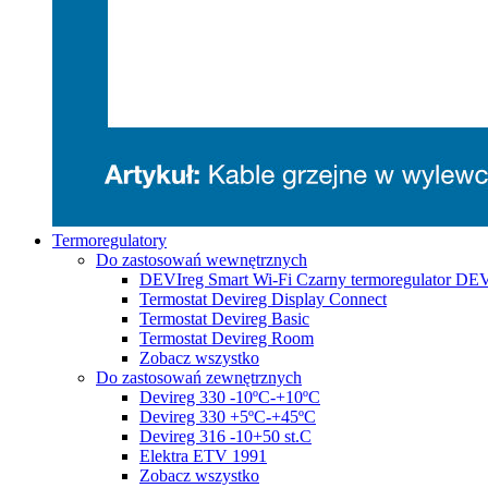
Termoregulatory
Do zastosowań wewnętrznych
DEVIreg Smart Wi-Fi Czarny termoregulator DE
Termostat Devireg Display Connect
Termostat Devireg Basic
Termostat Devireg Room
Zobacz wszystko
Do zastosowań zewnętrznych
Devireg 330 -10ºC-+10ºC
Devireg 330 +5ºC-+45ºC
Devireg 316 -10+50 st.C
Elektra ETV 1991
Zobacz wszystko