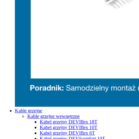
Kable grzejne
Kable grzejne wewnętrzne
Kabel grzejny DEVIflex 18T
Kabel grzejny DEVIflex 10T
Kabel grzejny DEVIflex 6T
Kabel grzejny DEVIcomfort 10T