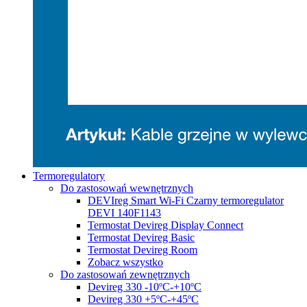
Termoregulatory
Do zastosowań wewnętrznych
DEVIreg Smart Wi-Fi Czarny termoregulator
DEVI 140F1143
Termostat Devireg Display Connect
Termostat Devireg Basic
Termostat Devireg Room
Zobacz wszystko
Do zastosowań zewnętrznych
Devireg 330 -10ºC-+10ºC
Devireg 330 +5ºC-+45ºC