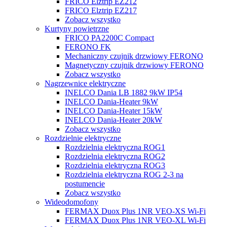
FRICO Elztrip EZ212
FRICO Elztrip EZ217
Zobacz wszystko
Kurtyny powietrzne
FRICO PA2200C Compact
FERONO FK
Mechaniczny czujnik drzwiowy FERONO
Magnetyczny czujnik drzwiowy FERONO
Zobacz wszystko
Nagrzewnice elektryczne
INELCO Dania LB 1882 9kW IP54
INELCO Dania-Heater 9kW
INELCO Dania-Heater 15kW
INELCO Dania-Heater 20kW
Zobacz wszystko
Rozdzielnie elektryczne
Rozdzielnia elektryczna ROG1
Rozdzielnia elektryczna ROG2
Rozdzielnia elektryczna ROG3
Rozdzielnia elektryczna ROG 2-3 na
postumencie
Zobacz wszystko
Wideodomofony
FERMAX Duox Plus 1NR VEO-XS Wi-Fi
FERMAX Duox Plus 1NR VEO-XL Wi-Fi