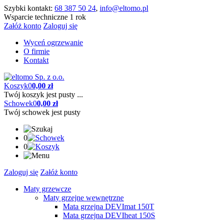
Szybki kontakt:
68 387 50 24
,
info@eltomo.pl
Wsparcie techniczne 1 rok
Załóż konto
Zaloguj się
Wyceń ogrzewanie
O firmie
Kontakt
Koszyk
0
0,00 zł
Twój koszyk jest pusty ...
Schowek
0
0,00 zł
Twój schowek jest pusty
0
0
Zaloguj się
Załóż konto
Maty grzewcze
Maty grzejne wewnętrzne
Mata grzejna DEVImat 150T
Mata grzejna DEVIheat 150S