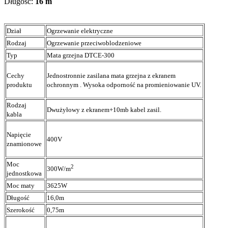
Długość:
16 m
Dział
Ogrzewanie elektryczne
Rodzaj
Ogrzewanie przeciwoblodzeniowe
Typ
Mata grzejna DTCE-300
Cechy
Jednostronnie zasilana mata grzejna z ekranem
produktu
ochronnym . Wysoka odporność na promieniowanie UV.
Rodzaj
Dwużyłowy z ekranem+10mb kabel zasil.
kabla
Napięcie
400V
znamionowe
Moc
2
300W/m
jednostkowa
Moc maty
3625W
Długość
16,0m
Szerokość
0,75m