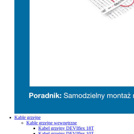
Kable grzejne
Kable grzejne wewnętrzne
Kabel grzejny DEVIflex 18T
Kabel grzejny DEVIflex 10T