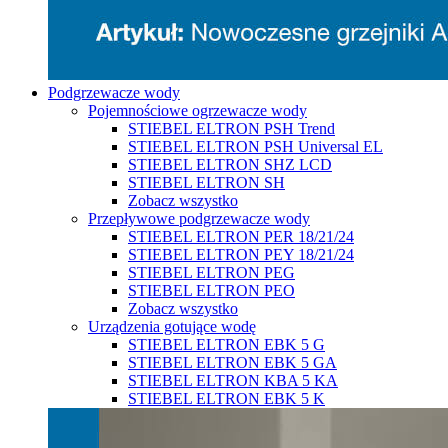
Podgrzewacze wody
Pojemnościowe ogrzewacze wody
STIEBEL ELTRON PSH Trend
STIEBEL ELTRON PSH Universal EL
STIEBEL ELTRON SHZ LCD
STIEBEL ELTRON SH
Zobacz wszystko
Przepływowe podgrzewacze wody
STIEBEL ELTRON PER 18/21/24
STIEBEL ELTRON PEY 18/21/24
STIEBEL ELTRON PEG
STIEBEL ELTRON PEO
Zobacz wszystko
Urządzenia gotujące wodę
STIEBEL ELTRON EBK 5 G
STIEBEL ELTRON EBK 5 GA
STIEBEL ELTRON KBA 5 KA
STIEBEL ELTRON EBK 5 K