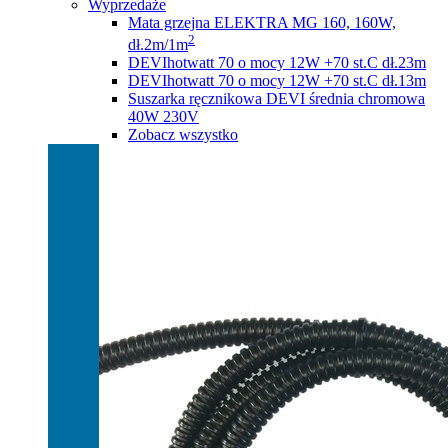
Wyprzedaże
Mata grzejna ELEKTRA MG 160, 160W,
2
dł.2m/1m
DEVIhotwatt 70 o mocy 12W +70 st.C dł.23m
DEVIhotwatt 70 o mocy 12W +70 st.C dł.13m
Suszarka ręcznikowa DEVI średnia chromowa
40W 230V
Zobacz wszystko