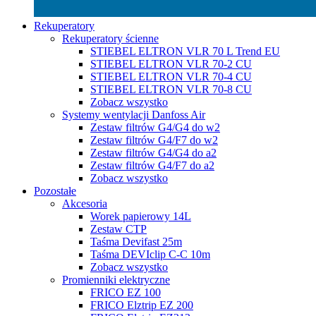
Rekuperatory
Rekuperatory ścienne
STIEBEL ELTRON VLR 70 L Trend EU
STIEBEL ELTRON VLR 70-2 CU
STIEBEL ELTRON VLR 70-4 CU
STIEBEL ELTRON VLR 70-8 CU
Zobacz wszystko
Systemy wentylacji Danfoss Air
Zestaw filtrów G4/G4 do w2
Zestaw filtrów G4/F7 do w2
Zestaw filtrów G4/G4 do a2
Zestaw filtrów G4/F7 do a2
Zobacz wszystko
Pozostałe
Akcesoria
Worek papierowy 14L
Zestaw CTP
Taśma Devifast 25m
Taśma DEVIclip C-C 10m
Zobacz wszystko
Promienniki elektryczne
FRICO EZ 100
FRICO Elztrip EZ 200