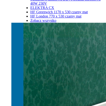
40W 230V
ELEKTRA CX
HF Greenwich 1170 х 530 czarny mat
HF London 770 х 530 czarny mat
Zobacz wszystko