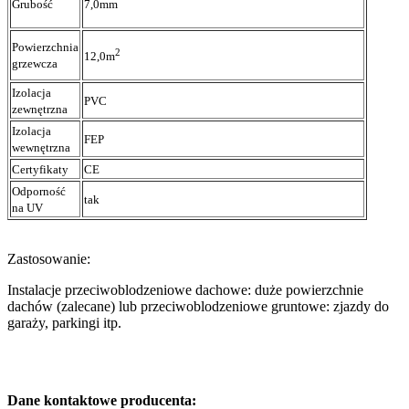
Grubość
7,0mm
Powierzchnia
2
12,0m
grzewcza
Izolacja
PVC
zewnętrzna
Izolacja
FEP
wewnętrzna
Certyfikaty
CE
Odporność
tak
na UV
Zastosowanie:
Instalacje przeciwoblodzeniowe dachowe: duże powierzchnie
dachów (zalecane) lub przeciwoblodzeniowe gruntowe: zjazdy do
garaży, parkingi itp.
Dane kontaktowe producenta: