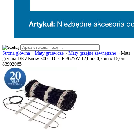
Strona główna
»
Maty grzewcze
»
Maty grzejne zewnętrzne
»
Mata
grzejna DEVIsnow 300T DTCE 3625W 12,0m2 0,75m x 16,0m
83902065