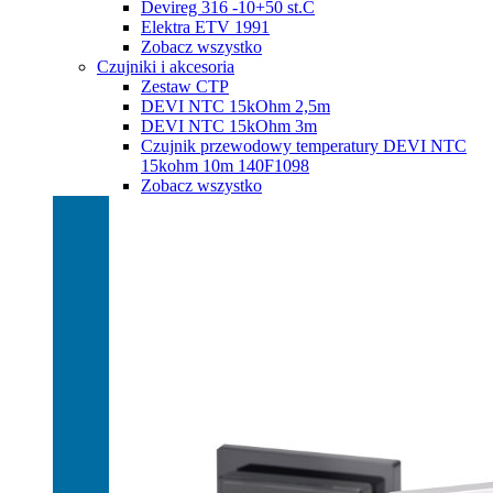
Devireg 316 -10+50 st.C
Elektra ETV 1991
Zobacz wszystko
Czujniki i akcesoria
Zestaw CTP
DEVI NTC 15kOhm 2,5m
DEVI NTC 15kOhm 3m
Czujnik przewodowy temperatury DEVI NTC
15kohm 10m 140F1098
Zobacz wszystko