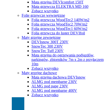
Mata grzejna DEVIcomfort 150T
Mata grzewcza ELEKTRA MD 160
Zobacz wszystko
Folie grzewcze wewnętrzne
Folia grzewcza WoodTec2 140W/m2
Folia grzewcza WoodTec2 70W/m2
Folia grzewcza WoodTec1 60W/m2
Folia grzewcza do luster DEVIfoil
Maty grzejne zewnętrzne
DEVIsnow 300T 230V
SnowTec 300 230V
SnowTec Tuff 230V
Mata grzejna do ogrzewania podjazdów,
parkingów, zbiorników 7m x 2m z przyłączem
10m
Zobacz wszystko
Maty grzejne dachowe
Mata grzejna dachowa DEVIsnow
ALMG pod membarnę 230V
ALMG pod papę 230V
ALMG pod membarnę 400V
Zobacz wszystko