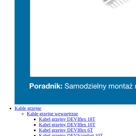
Kable grzejne
Kable grzejne wewnętrzne
Kabel grzejny DEVIflex 18T
Kabel grzejny DEVIflex 10T
Kabel grzejny DEVIflex 6T
Kabel grzejny DEVIcomfort 10T