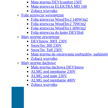
Mata grzejna DEVIcomfort 150T
Mata grzewcza ELEKTRA MD 160
Zobacz wszystko
Folie grzewcze wewnętrzne
Folia grzewcza WoodTec2 140W/m2
Folia grzewcza WoodTec2 70W/m2
Folia grzewcza WoodTec1 60W/m2
Folia grzewcza do luster DEVIfoil
Maty grzejne zewnętrzne
DEVIsnow 300T 230V
SnowTec 300 230V
SnowTec Tuff 230V
Mata grzejna do ogrzewania podjazdów, parking
Zobacz wszystko
Maty grzejne dachowe
Mata grzejna dachowa DEVIsnow
ALMG pod membarnę 230V
ALMG pod papę 230V
ALMG pod membarnę 400V
Zobacz wszystko