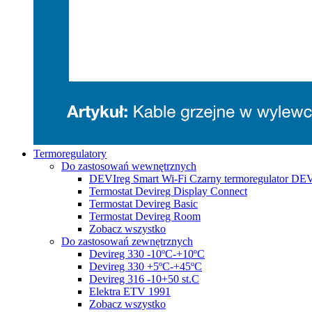
Termoregulatory
Do zastosowań wewnętrznych
DEVIreg Smart Wi-Fi Czarny termoregulator DE
Termostat Devireg Display Connect
Termostat Devireg Basic
Termostat Devireg Room
Zobacz wszystko
Do zastosowań zewnętrznych
Devireg 330 -10ºC-+10ºC
Devireg 330 +5ºC-+45ºC
Devireg 316 -10+50 st.C
Elektra ETV 1991
Zobacz wszystko