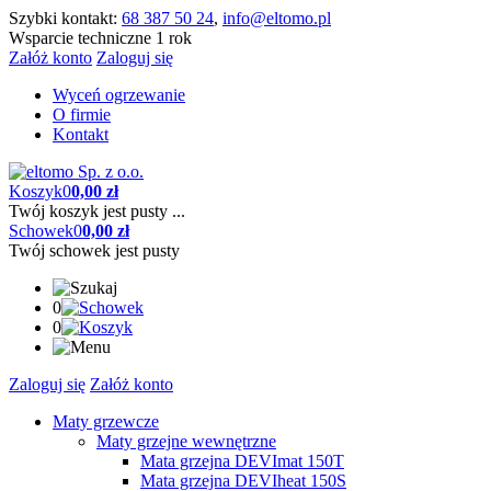
Szybki kontakt:
68 387 50 24
,
info@eltomo.pl
Wsparcie techniczne 1 rok
Załóż konto
Zaloguj się
Wyceń ogrzewanie
O firmie
Kontakt
Koszyk
0
0,00 zł
Twój koszyk jest pusty ...
Schowek
0
0,00 zł
Twój schowek jest pusty
0
0
Zaloguj się
Załóż konto
Maty grzewcze
Maty grzejne wewnętrzne
Mata grzejna DEVImat 150T
Mata grzejna DEVIheat 150S