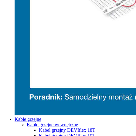
Kable grzejne
Kable grzejne wewnętrzne
Kabel grzejny DEVIflex 18T
Kabel grzejny DEVIflex 10T