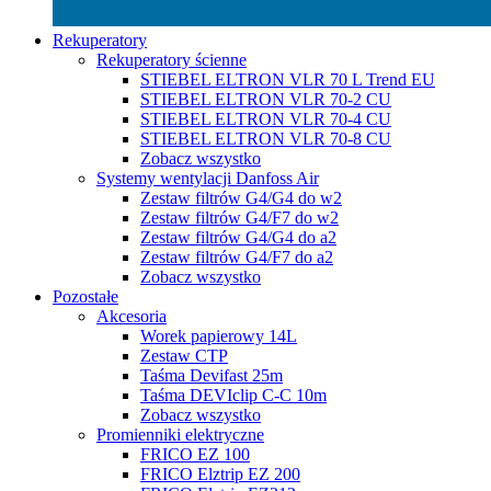
Rekuperatory
Rekuperatory ścienne
STIEBEL ELTRON VLR 70 L Trend EU
STIEBEL ELTRON VLR 70-2 CU
STIEBEL ELTRON VLR 70-4 CU
STIEBEL ELTRON VLR 70-8 CU
Zobacz wszystko
Systemy wentylacji Danfoss Air
Zestaw filtrów G4/G4 do w2
Zestaw filtrów G4/F7 do w2
Zestaw filtrów G4/G4 do a2
Zestaw filtrów G4/F7 do a2
Zobacz wszystko
Pozostałe
Akcesoria
Worek papierowy 14L
Zestaw CTP
Taśma Devifast 25m
Taśma DEVIclip C-C 10m
Zobacz wszystko
Promienniki elektryczne
FRICO EZ 100
FRICO Elztrip EZ 200