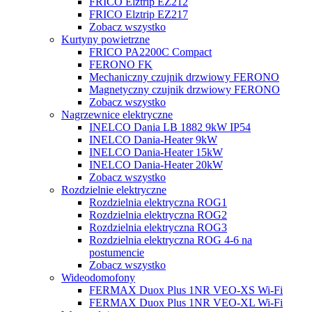
FRICO Elztrip EZ212
FRICO Elztrip EZ217
Zobacz wszystko
Kurtyny powietrzne
FRICO PA2200C Compact
FERONO FK
Mechaniczny czujnik drzwiowy FERONO
Magnetyczny czujnik drzwiowy FERONO
Zobacz wszystko
Nagrzewnice elektryczne
INELCO Dania LB 1882 9kW IP54
INELCO Dania-Heater 9kW
INELCO Dania-Heater 15kW
INELCO Dania-Heater 20kW
Zobacz wszystko
Rozdzielnie elektryczne
Rozdzielnia elektryczna ROG1
Rozdzielnia elektryczna ROG2
Rozdzielnia elektryczna ROG3
Rozdzielnia elektryczna ROG 4-6 na
postumencie
Zobacz wszystko
Wideodomofony
FERMAX Duox Plus 1NR VEO-XS Wi-Fi
FERMAX Duox Plus 1NR VEO-XL Wi-Fi