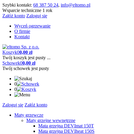
Szybki kontakt:
68 387 50 24
,
info@eltomo.pl
Wsparcie techniczne 1 rok
Załóż konto
Zaloguj się
Wyceń ogrzewanie
O firmie
Kontakt
Koszyk
0
0,00 zł
Twój koszyk jest pusty ...
Schowek
0
0,00 zł
Twój schowek jest pusty
0
0
Zaloguj się
Załóż konto
Maty grzewcze
Maty grzejne wewnętrzne
Mata grzejna DEVImat 150T
Mata grzejna DEVIheat 150S