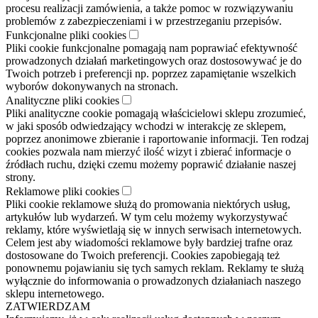
procesu realizacji zamówienia, a także pomoc w rozwiązywaniu
problemów z zabezpieczeniami i w przestrzeganiu przepisów.
Funkcjonalne pliki cookies
Pliki cookie funkcjonalne pomagają nam poprawiać efektywność
prowadzonych działań marketingowych oraz dostosowywać je do
Twoich potrzeb i preferencji np. poprzez zapamiętanie wszelkich
wyborów dokonywanych na stronach.
Analityczne pliki cookies
Pliki analityczne cookie pomagają właścicielowi sklepu zrozumieć,
w jaki sposób odwiedzający wchodzi w interakcję ze sklepem,
poprzez anonimowe zbieranie i raportowanie informacji. Ten rodzaj
cookies pozwala nam mierzyć ilość wizyt i zbierać informacje o
źródłach ruchu, dzięki czemu możemy poprawić działanie naszej
strony.
Reklamowe pliki cookies
Pliki cookie reklamowe służą do promowania niektórych usług,
artykułów lub wydarzeń. W tym celu możemy wykorzystywać
reklamy, które wyświetlają się w innych serwisach internetowych.
Celem jest aby wiadomości reklamowe były bardziej trafne oraz
dostosowane do Twoich preferencji. Cookies zapobiegają też
ponownemu pojawianiu się tych samych reklam. Reklamy te służą
wyłącznie do informowania o prowadzonych działaniach naszego
sklepu internetowego.
ZATWIERDZAM