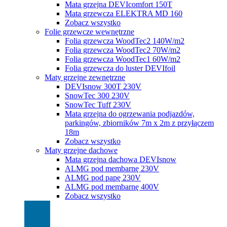
Mata grzejna DEVIcomfort 150T
Mata grzewcza ELEKTRA MD 160
Zobacz wszystko
Folie grzewcze wewnętrzne
Folia grzewcza WoodTec2 140W/m2
Folia grzewcza WoodTec2 70W/m2
Folia grzewcza WoodTec1 60W/m2
Folia grzewcza do luster DEVIfoil
Maty grzejne zewnętrzne
DEVIsnow 300T 230V
SnowTec 300 230V
SnowTec Tuff 230V
Mata grzejna do ogrzewania podjazdów,
parkingów, zbiorników 7m x 2m z przyłączem
18m
Zobacz wszystko
Maty grzejne dachowe
Mata grzejna dachowa DEVIsnow
ALMG pod membarnę 230V
ALMG pod papę 230V
ALMG pod membarnę 400V
Zobacz wszystko