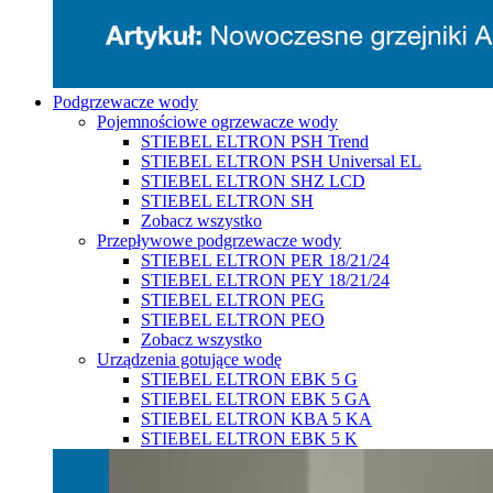
Podgrzewacze wody
Pojemnościowe ogrzewacze wody
STIEBEL ELTRON PSH Trend
STIEBEL ELTRON PSH Universal EL
STIEBEL ELTRON SHZ LCD
STIEBEL ELTRON SH
Zobacz wszystko
Przepływowe podgrzewacze wody
STIEBEL ELTRON PER 18/21/24
STIEBEL ELTRON PEY 18/21/24
STIEBEL ELTRON PEG
STIEBEL ELTRON PEO
Zobacz wszystko
Urządzenia gotujące wodę
STIEBEL ELTRON EBK 5 G
STIEBEL ELTRON EBK 5 GA
STIEBEL ELTRON KBA 5 KA
STIEBEL ELTRON EBK 5 K