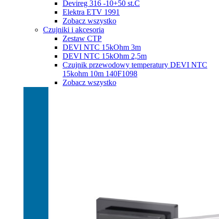
Devireg 316 -10+50 st.C
Elektra ETV 1991
Zobacz wszystko
Czujniki i akcesoria
Zestaw CTP
DEVI NTC 15kOhm 3m
DEVI NTC 15kOhm 2,5m
Czujnik przewodowy temperatury DEVI NTC
15kohm 10m 140F1098
Zobacz wszystko