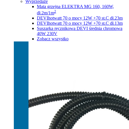
Wyprzedaże
Mata grzejna ELEKTRA MG 160, 160W,
2
dł.2m/1m
DEVIhotwatt 70 o mocy 12W +70 st.C dł.23m
DEVIhotwatt 70 o mocy 12W +70 st.C dł.13m
Suszarka ręcznikowa DEVI średnia chromowa
40W 230V
Zobacz wszystko