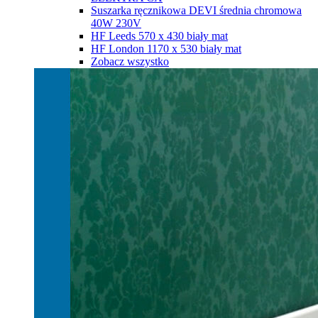
Suszarka ręcznikowa DEVI średnia chromowa
40W 230V
HF Leeds 570 х 430 biały mat
HF London 1170 х 530 biały mat
Zobacz wszystko