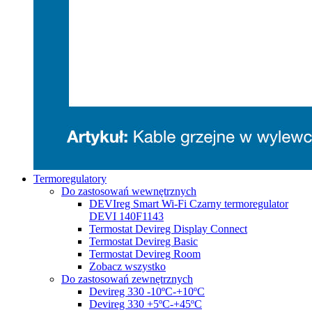
Termoregulatory
Do zastosowań wewnętrznych
DEVIreg Smart Wi-Fi Czarny termoregulator
DEVI 140F1143
Termostat Devireg Display Connect
Termostat Devireg Basic
Termostat Devireg Room
Zobacz wszystko
Do zastosowań zewnętrznych
Devireg 330 -10ºC-+10ºC
Devireg 330 +5ºC-+45ºC