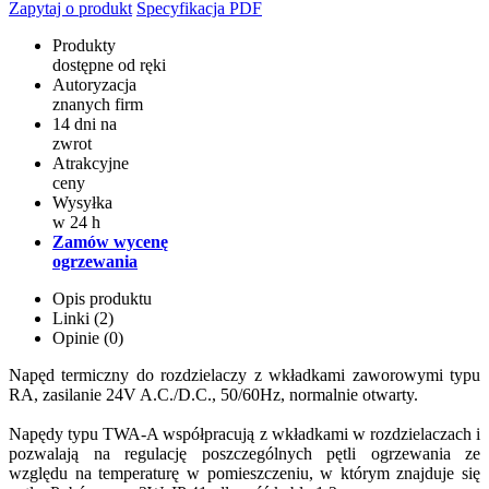
Zapytaj o produkt
Specyfikacja PDF
Produkty
dostępne od ręki
Autoryzacja
znanych firm
14 dni na
zwrot
Atrakcyjne
ceny
Wysyłka
w 24 h
Zamów wycenę
ogrzewania
Opis produktu
Linki (2)
Opinie (0)
Napęd termiczny do rozdzielaczy z wkładkami zaworowymi typu
RA, zasilanie 24V A.C./D.C., 50/60Hz, normalnie otwarty.
Napędy typu TWA-A współpracują z wkładkami w rozdzielaczach i
pozwalają na regulację poszczególnych pętli ogrzewania ze
względu na temperaturę w pomieszczeniu, w którym znajduje się