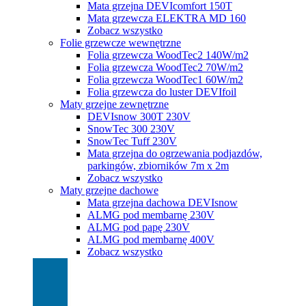
Mata grzejna DEVIcomfort 150T
Mata grzewcza ELEKTRA MD 160
Zobacz wszystko
Folie grzewcze wewnętrzne
Folia grzewcza WoodTec2 140W/m2
Folia grzewcza WoodTec2 70W/m2
Folia grzewcza WoodTec1 60W/m2
Folia grzewcza do luster DEVIfoil
Maty grzejne zewnętrzne
DEVIsnow 300T 230V
SnowTec 300 230V
SnowTec Tuff 230V
Mata grzejna do ogrzewania podjazdów,
parkingów, zbiorników 7m x 2m
Zobacz wszystko
Maty grzejne dachowe
Mata grzejna dachowa DEVIsnow
ALMG pod membarnę 230V
ALMG pod papę 230V
ALMG pod membarnę 400V
Zobacz wszystko