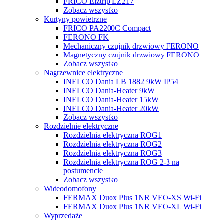
FRICO Elztrip EZ217
Zobacz wszystko
Kurtyny powietrzne
FRICO PA2200C Compact
FERONO FK
Mechaniczny czujnik drzwiowy FERONO
Magnetyczny czujnik drzwiowy FERONO
Zobacz wszystko
Nagrzewnice elektryczne
INELCO Dania LB 1882 9kW IP54
INELCO Dania-Heater 9kW
INELCO Dania-Heater 15kW
INELCO Dania-Heater 20kW
Zobacz wszystko
Rozdzielnie elektryczne
Rozdzielnia elektryczna ROG1
Rozdzielnia elektryczna ROG2
Rozdzielnia elektryczna ROG3
Rozdzielnia elektryczna ROG 2-3 na
postumencie
Zobacz wszystko
Wideodomofony
FERMAX Duox Plus 1NR VEO-XS Wi-Fi
FERMAX Duox Plus 1NR VEO-XL Wi-Fi
Wyprzedaże