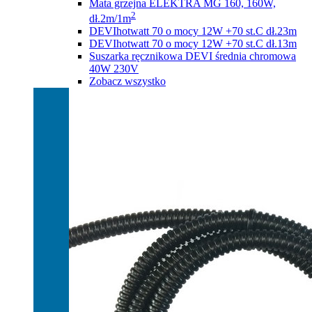
Mata grzejna ELEKTRA MG 160, 160W,
2
dł.2m/1m
DEVIhotwatt 70 o mocy 12W +70 st.C dł.23m
DEVIhotwatt 70 o mocy 12W +70 st.C dł.13m
Suszarka ręcznikowa DEVI średnia chromowa
40W 230V
Zobacz wszystko