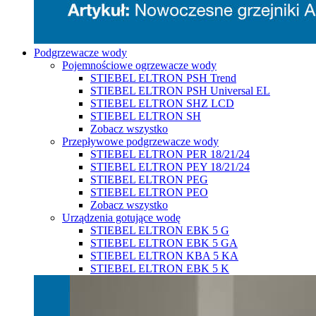
Podgrzewacze wody
Pojemnościowe ogrzewacze wody
STIEBEL ELTRON PSH Trend
STIEBEL ELTRON PSH Universal EL
STIEBEL ELTRON SHZ LCD
STIEBEL ELTRON SH
Zobacz wszystko
Przepływowe podgrzewacze wody
STIEBEL ELTRON PER 18/21/24
STIEBEL ELTRON PEY 18/21/24
STIEBEL ELTRON PEG
STIEBEL ELTRON PEO
Zobacz wszystko
Urządzenia gotujące wodę
STIEBEL ELTRON EBK 5 G
STIEBEL ELTRON EBK 5 GA
STIEBEL ELTRON KBA 5 KA
STIEBEL ELTRON EBK 5 K