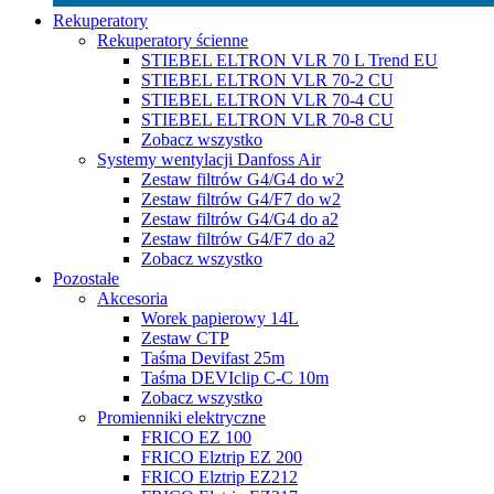
Rekuperatory
Rekuperatory ścienne
STIEBEL ELTRON VLR 70 L Trend EU
STIEBEL ELTRON VLR 70-2 CU
STIEBEL ELTRON VLR 70-4 CU
STIEBEL ELTRON VLR 70-8 CU
Zobacz wszystko
Systemy wentylacji Danfoss Air
Zestaw filtrów G4/G4 do w2
Zestaw filtrów G4/F7 do w2
Zestaw filtrów G4/G4 do a2
Zestaw filtrów G4/F7 do a2
Zobacz wszystko
Pozostałe
Akcesoria
Worek papierowy 14L
Zestaw CTP
Taśma Devifast 25m
Taśma DEVIclip C-C 10m
Zobacz wszystko
Promienniki elektryczne
FRICO EZ 100
FRICO Elztrip EZ 200
FRICO Elztrip EZ212