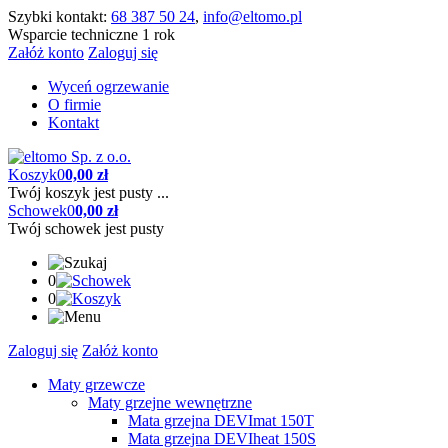
Szybki kontakt:
68 387 50 24
,
info@eltomo.pl
Wsparcie techniczne 1 rok
Załóż konto
Zaloguj się
Wyceń ogrzewanie
O firmie
Kontakt
Koszyk
0
0,00 zł
Twój koszyk jest pusty ...
Schowek
0
0,00 zł
Twój schowek jest pusty
0
0
Zaloguj się
Załóż konto
Maty grzewcze
Maty grzejne wewnętrzne
Mata grzejna DEVImat 150T
Mata grzejna DEVIheat 150S