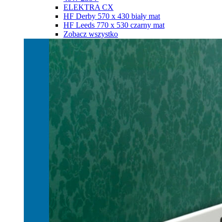
ELEKTRA CX
HF Derby 570 х 430 biały mat
HF Leeds 770 х 530 czarny mat
Zobacz wszystko