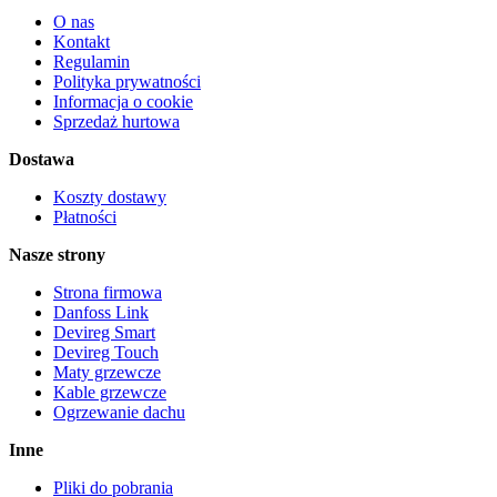
O nas
Kontakt
Regulamin
Polityka prywatności
Informacja o cookie
Sprzedaż hurtowa
Dostawa
Koszty dostawy
Płatności
Nasze strony
Strona firmowa
Danfoss Link
Devireg Smart
Devireg Touch
Maty grzewcze
Kable grzewcze
Ogrzewanie dachu
Inne
Pliki do pobrania