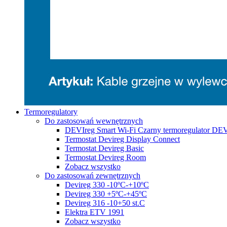
Termoregulatory
Do zastosowań wewnętrznych
DEVIreg Smart Wi-Fi Czarny termoregulator DE
Termostat Devireg Display Connect
Termostat Devireg Basic
Termostat Devireg Room
Zobacz wszystko
Do zastosowań zewnętrznych
Devireg 330 -10ºC-+10ºC
Devireg 330 +5ºC-+45ºC
Devireg 316 -10+50 st.C
Elektra ETV 1991
Zobacz wszystko