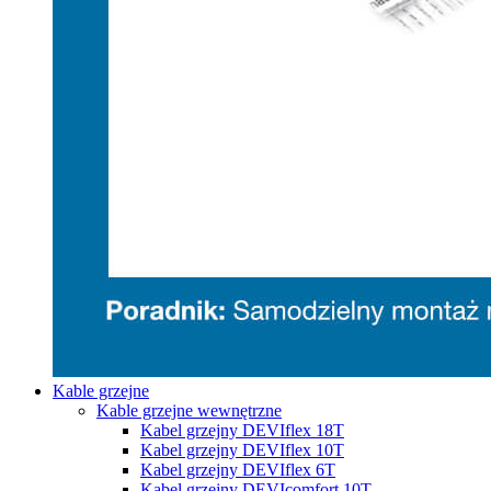
Kable grzejne
Kable grzejne wewnętrzne
Kabel grzejny DEVIflex 18T
Kabel grzejny DEVIflex 10T
Kabel grzejny DEVIflex 6T
Kabel grzejny DEVIcomfort 10T