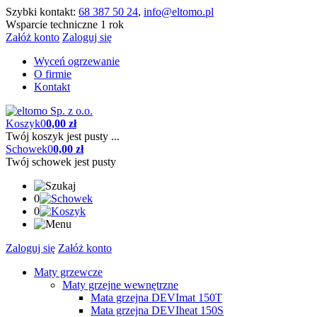
Szybki kontakt:
68 387 50 24
,
info@eltomo.pl
Wsparcie techniczne 1 rok
Załóż konto
Zaloguj się
Wyceń ogrzewanie
O firmie
Kontakt
Koszyk
0
0,00 zł
Twój koszyk jest pusty ...
Schowek
0
0,00 zł
Twój schowek jest pusty
0
0
Zaloguj się
Załóż konto
Maty grzewcze
Maty grzejne wewnętrzne
Mata grzejna DEVImat 150T
Mata grzejna DEVIheat 150S