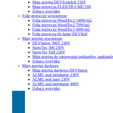
Mata grzejna DEVIcomfort 150T
Mata grzewcza ELEKTRA MD 160
Zobacz wszystko
Folie grzewcze wewnętrzne
Folia grzewcza WoodTec2 140W/m2
Folia grzewcza WoodTec2 70W/m2
Folia grzewcza WoodTec1 60W/m2
Folia grzewcza do luster DEVIfoil
Maty grzejne zewnętrzne
DEVIsnow 300T 230V
SnowTec 300 230V
SnowTec Tuff 230V
Mata grzejna do ogrzewania podjazdów, parking
Zobacz wszystko
Maty grzejne dachowe
Mata grzejna dachowa DEVIsnow
ALMG pod membarnę 230V
ALMG pod papę 230V
ALMG pod membarnę 400V
Zobacz wszystko