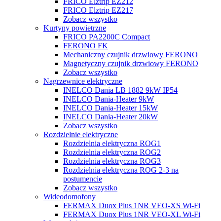
FRICO Elztrip EZ212
FRICO Elztrip EZ217
Zobacz wszystko
Kurtyny powietrzne
FRICO PA2200C Compact
FERONO FK
Mechaniczny czujnik drzwiowy FERONO
Magnetyczny czujnik drzwiowy FERONO
Zobacz wszystko
Nagrzewnice elektryczne
INELCO Dania LB 1882 9kW IP54
INELCO Dania-Heater 9kW
INELCO Dania-Heater 15kW
INELCO Dania-Heater 20kW
Zobacz wszystko
Rozdzielnie elektryczne
Rozdzielnia elektryczna ROG1
Rozdzielnia elektryczna ROG2
Rozdzielnia elektryczna ROG3
Rozdzielnia elektryczna ROG 2-3 na
postumencie
Zobacz wszystko
Wideodomofony
FERMAX Duox Plus 1NR VEO-XS Wi-Fi
FERMAX Duox Plus 1NR VEO-XL Wi-Fi