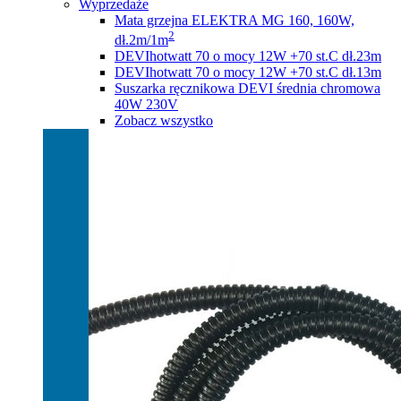
Wyprzedaże
Mata grzejna ELEKTRA MG 160, 160W,
2
dł.2m/1m
DEVIhotwatt 70 o mocy 12W +70 st.C dł.23m
DEVIhotwatt 70 o mocy 12W +70 st.C dł.13m
Suszarka ręcznikowa DEVI średnia chromowa
40W 230V
Zobacz wszystko