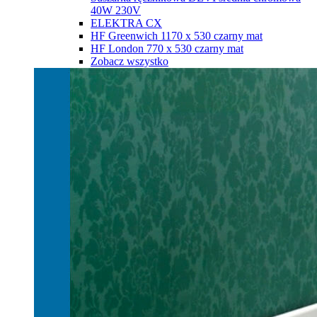
40W 230V
ELEKTRA CX
HF Greenwich 1170 х 530 czarny mat
HF London 770 х 530 czarny mat
Zobacz wszystko