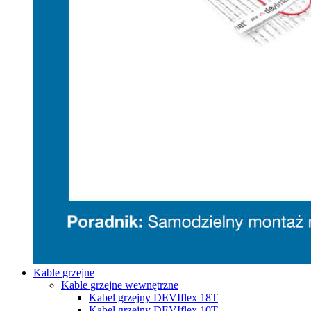
Kable grzejne
Kable grzejne wewnętrzne
Kabel grzejny DEVIflex 18T
Kabel grzejny DEVIflex 10T