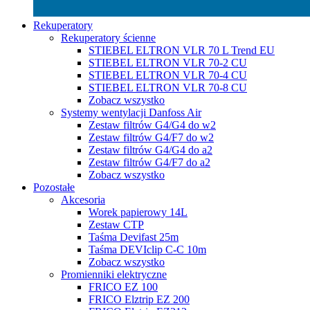
Rekuperatory
Rekuperatory ścienne
STIEBEL ELTRON VLR 70 L Trend EU
STIEBEL ELTRON VLR 70-2 CU
STIEBEL ELTRON VLR 70-4 CU
STIEBEL ELTRON VLR 70-8 CU
Zobacz wszystko
Systemy wentylacji Danfoss Air
Zestaw filtrów G4/G4 do w2
Zestaw filtrów G4/F7 do w2
Zestaw filtrów G4/G4 do a2
Zestaw filtrów G4/F7 do a2
Zobacz wszystko
Pozostałe
Akcesoria
Worek papierowy 14L
Zestaw CTP
Taśma Devifast 25m
Taśma DEVIclip C-C 10m
Zobacz wszystko
Promienniki elektryczne
FRICO EZ 100
FRICO Elztrip EZ 200