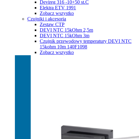
Devireg 316 -10+50 st.C
Elektra ETV 1991
Zobacz wszystko
Czujniki i akcesoria
Zestaw CTP
DEVI NTC 15kOhm 2,5m
DEVI NTC 15kOhm 3m
Czujnik przewodowy temperatury DEVI NTC
15kohm 10m 140F1098
Zobacz wszystko