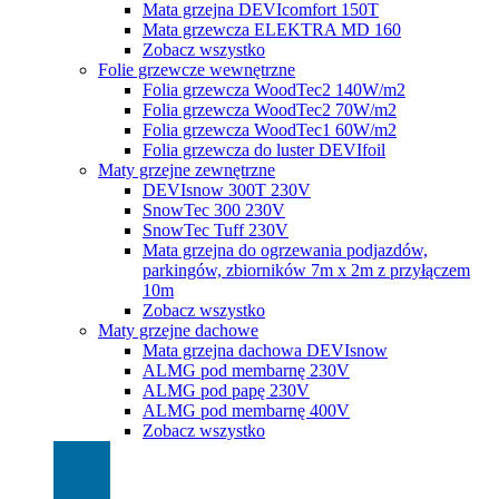
Mata grzejna DEVIcomfort 150T
Mata grzewcza ELEKTRA MD 160
Zobacz wszystko
Folie grzewcze wewnętrzne
Folia grzewcza WoodTec2 140W/m2
Folia grzewcza WoodTec2 70W/m2
Folia grzewcza WoodTec1 60W/m2
Folia grzewcza do luster DEVIfoil
Maty grzejne zewnętrzne
DEVIsnow 300T 230V
SnowTec 300 230V
SnowTec Tuff 230V
Mata grzejna do ogrzewania podjazdów,
parkingów, zbiorników 7m x 2m z przyłączem
10m
Zobacz wszystko
Maty grzejne dachowe
Mata grzejna dachowa DEVIsnow
ALMG pod membarnę 230V
ALMG pod papę 230V
ALMG pod membarnę 400V
Zobacz wszystko