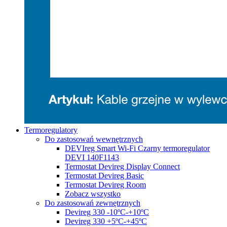
Termoregulatory
Do zastosowań wewnętrznych
DEVIreg Smart Wi-Fi Czarny termoregulator
DEVI 140F1143
Termostat Devireg Display Connect
Termostat Devireg Basic
Termostat Devireg Room
Zobacz wszystko
Do zastosowań zewnętrznych
Devireg 330 -10ºC-+10ºC
Devireg 330 +5ºC-+45ºC