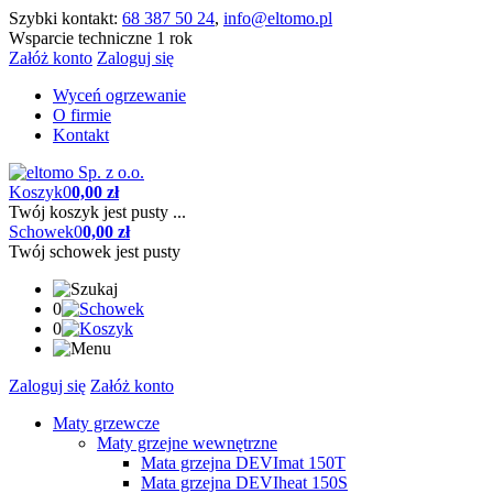
Szybki kontakt:
68 387 50 24
,
info@eltomo.pl
Wsparcie techniczne 1 rok
Załóż konto
Zaloguj się
Wyceń ogrzewanie
O firmie
Kontakt
Koszyk
0
0,00 zł
Twój koszyk jest pusty ...
Schowek
0
0,00 zł
Twój schowek jest pusty
0
0
Zaloguj się
Załóż konto
Maty grzewcze
Maty grzejne wewnętrzne
Mata grzejna DEVImat 150T
Mata grzejna DEVIheat 150S