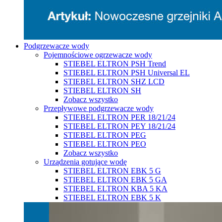
Podgrzewacze wody
Pojemnościowe ogrzewacze wody
STIEBEL ELTRON PSH Trend
STIEBEL ELTRON PSH Universal EL
STIEBEL ELTRON SHZ LCD
STIEBEL ELTRON SH
Zobacz wszystko
Przepływowe podgrzewacze wody
STIEBEL ELTRON PER 18/21/24
STIEBEL ELTRON PEY 18/21/24
STIEBEL ELTRON PEG
STIEBEL ELTRON PEO
Zobacz wszystko
Urządzenia gotujące wodę
STIEBEL ELTRON EBK 5 G
STIEBEL ELTRON EBK 5 GA
STIEBEL ELTRON KBA 5 KA
STIEBEL ELTRON EBK 5 K