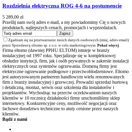
Rozdzielnia elektryczna ROG 4-6 na postumencie
5 289,00 zł
Prześlij nam swój adres e-mail, a my powiadomimy Cię o nowych
produktach, najlepszych cenach, promocjach i wyprzedażach.
Zgadzam się na przetwarzanie moich danych osobowych (imię, adres email)
przez Sprzedawcę eltomo sp. z o.o. w celu marketingowym.
Pokaż więcej
Firma eltomo (dawniej PPHU ELTOM) istnieje w branży
instalacyjnej od 1997 roku. Specjalizuje się w kompleksowej
obsłudze instytucji, firm, jak i osób prywatnych w zakresie instalacji
elektrycznych oraz systemów ogrzewania. Domeną firmy jest
elektryczne ogrzewanie podłogowe i przeciwoblodzeniowe. Eltomo
jest autoryzowanym partnerem handlowym wielu renomowanych
firm z branży instalacyjnej i grzewczej. Prowadzi sprzedaż hurtową
i detaliczną, montaż, serwis oraz szkolenia dla instalatorów i
projektantów. Wychodząc na przeciw oczekiwaniom naszych
klientów w 10 rocznicę działalności firmy uruchomiliśmy sklep
internetowy. Konkurencyjne ceny, możliwość negocjacji oraz
fachowe doradztwo techniczne to atuty cenione przez naszych
klientów.
Bądź z nami