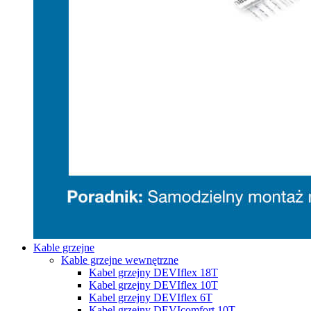
Kable grzejne
Kable grzejne wewnętrzne
Kabel grzejny DEVIflex 18T
Kabel grzejny DEVIflex 10T
Kabel grzejny DEVIflex 6T
Kabel grzejny DEVIcomfort 10T