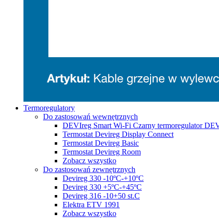
Termoregulatory
Do zastosowań wewnętrznych
DEVIreg Smart Wi-Fi Czarny termoregulator DE
Termostat Devireg Display Connect
Termostat Devireg Basic
Termostat Devireg Room
Zobacz wszystko
Do zastosowań zewnętrznych
Devireg 330 -10ºC-+10ºC
Devireg 330 +5ºC-+45ºC
Devireg 316 -10+50 st.C
Elektra ETV 1991
Zobacz wszystko