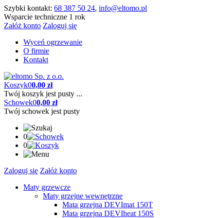
Szybki kontakt:
68 387 50 24
,
info@eltomo.pl
Wsparcie techniczne 1 rok
Załóż konto
Zaloguj się
Wyceń ogrzewanie
O firmie
Kontakt
Koszyk
0
0,00 zł
Twój koszyk jest pusty ...
Schowek
0
0,00 zł
Twój schowek jest pusty
0
0
Zaloguj się
Załóż konto
Maty grzewcze
Maty grzejne wewnętrzne
Mata grzejna DEVImat 150T
Mata grzejna DEVIheat 150S