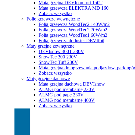
Mata grzejna DEVIcomfort 150T
Mata grzewcza ELEKTRA MD 160
Zobacz wszystko
Folie grzewcze wewnętrzne
Folia grzewcza WoodTec2 140W/m2
Folia grzewcza WoodTec2 70W/m2
Folia grzewcza WoodTec1 60W/m2
Folia grzewcza do luster DEVIfoil
Maty grzejne zewnętrzne
DEVIsnow 300T 230V
SnowTec 300 230V
SnowTec Tuff 230V
Mata grzejna do ogrzewania podjazdów, parking
Zobacz wszystko
Maty grzejne dachowe
Mata grzejna dachowa DEVIsnow
ALMG pod membarnę 230V
ALMG pod papę 230V
ALMG pod membarnę 400V
Zobacz wszystko