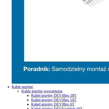
Kable grzejne
Kable grzejne wewnętrzne
Kabel grzejny DEVIflex 18T
Kabel grzejny DEVIflex 10T
Kabel grzejny DEVIflex 6T
Kabel grzejny DEVIcomfort 10T