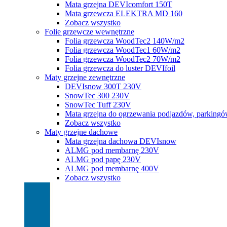
Mata grzejna DEVIcomfort 150T
Mata grzewcza ELEKTRA MD 160
Zobacz wszystko
Folie grzewcze wewnętrzne
Folia grzewcza WoodTec2 140W/m2
Folia grzewcza WoodTec1 60W/m2
Folia grzewcza WoodTec2 70W/m2
Folia grzewcza do luster DEVIfoil
Maty grzejne zewnętrzne
DEVIsnow 300T 230V
SnowTec 300 230V
SnowTec Tuff 230V
Mata grzejna do ogrzewania podjazdów, parking
Zobacz wszystko
Maty grzejne dachowe
Mata grzejna dachowa DEVIsnow
ALMG pod membarnę 230V
ALMG pod papę 230V
ALMG pod membarnę 400V
Zobacz wszystko