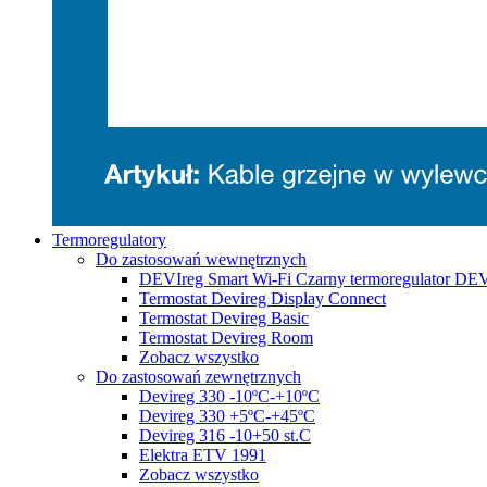
Termoregulatory
Do zastosowań wewnętrznych
DEVIreg Smart Wi-Fi Czarny termoregulator DE
Termostat Devireg Display Connect
Termostat Devireg Basic
Termostat Devireg Room
Zobacz wszystko
Do zastosowań zewnętrznych
Devireg 330 -10ºC-+10ºC
Devireg 330 +5ºC-+45ºC
Devireg 316 -10+50 st.C
Elektra ETV 1991
Zobacz wszystko