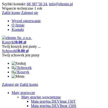
Szybki kontakt:
68 387 50 24
,
info@eltomo.pl
Wsparcie techniczne 1 rok
Załóż konto
Zaloguj się
Wyceń ogrzewanie
O firmie
Kontakt
Koszyk
0
0,00 zł
Twój koszyk jest pusty ...
Schowek
0
0,00 zł
Twój schowek jest pusty
0
0
Zaloguj się
Załóż konto
Maty grzewcze
Maty grzejne wewnętrzne
Mata grzejna DEVImat 150T
Mata grzejna DEVIheat 150S