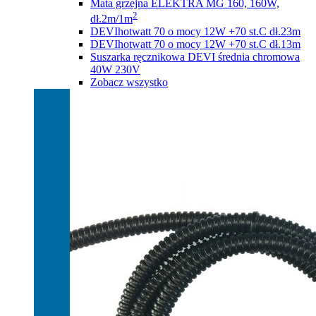
Mata grzejna ELEKTRA MG 160, 160W,
2
dł.2m/1m
DEVIhotwatt 70 o mocy 12W +70 st.C dł.23m
DEVIhotwatt 70 o mocy 12W +70 st.C dł.13m
Suszarka ręcznikowa DEVI średnia chromowa
40W 230V
Zobacz wszystko