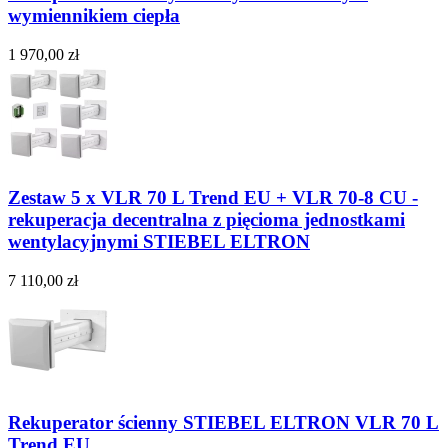
wymiennikiem ciepła
1 970,00 zł
Zestaw 5 x VLR 70 L Trend EU + VLR 70-8 CU -
rekuperacja decentralna z pięcioma jednostkami
wentylacyjnymi STIEBEL ELTRON
7 110,00 zł
Rekuperator ścienny STIEBEL ELTRON VLR 70 L
Trend EU