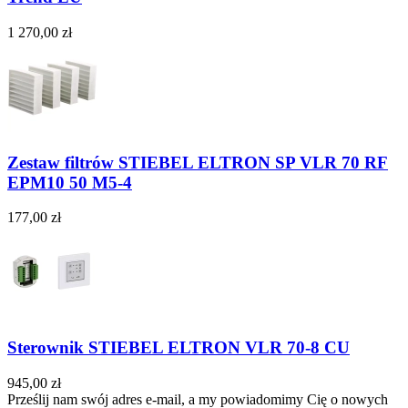
1 270,00 zł
Zestaw filtrów STIEBEL ELTRON SP VLR 70 RF
EPM10 50 M5-4
177,00 zł
Sterownik STIEBEL ELTRON VLR 70-8 CU
945,00 zł
Prześlij nam swój adres e-mail, a my powiadomimy Cię o nowych