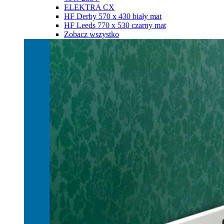
ELEKTRA CX
HF Derby 570 х 430 biały mat
HF Leeds 770 х 530 czarny mat
Zobacz wszystko