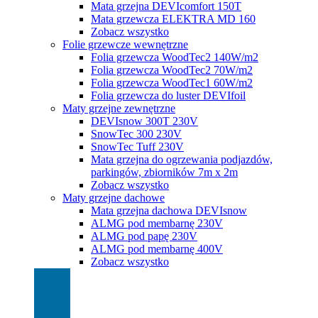
Mata grzejna DEVIcomfort 150T
Mata grzewcza ELEKTRA MD 160
Zobacz wszystko
Folie grzewcze wewnętrzne
Folia grzewcza WoodTec2 140W/m2
Folia grzewcza WoodTec2 70W/m2
Folia grzewcza WoodTec1 60W/m2
Folia grzewcza do luster DEVIfoil
Maty grzejne zewnętrzne
DEVIsnow 300T 230V
SnowTec 300 230V
SnowTec Tuff 230V
Mata grzejna do ogrzewania podjazdów,
parkingów, zbiorników 7m x 2m
Zobacz wszystko
Maty grzejne dachowe
Mata grzejna dachowa DEVIsnow
ALMG pod membarnę 230V
ALMG pod papę 230V
ALMG pod membarnę 400V
Zobacz wszystko