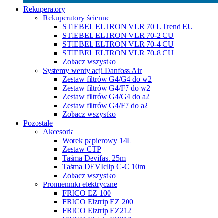
Rekuperatory
Rekuperatory ścienne
STIEBEL ELTRON VLR 70 L Trend EU
STIEBEL ELTRON VLR 70-2 CU
STIEBEL ELTRON VLR 70-4 CU
STIEBEL ELTRON VLR 70-8 CU
Zobacz wszystko
Systemy wentylacji Danfoss Air
Zestaw filtrów G4/G4 do w2
Zestaw filtrów G4/F7 do w2
Zestaw filtrów G4/G4 do a2
Zestaw filtrów G4/F7 do a2
Zobacz wszystko
Pozostałe
Akcesoria
Worek papierowy 14L
Zestaw CTP
Taśma Devifast 25m
Taśma DEVIclip C-C 10m
Zobacz wszystko
Promienniki elektryczne
FRICO EZ 100
FRICO Elztrip EZ 200
FRICO Elztrip EZ212