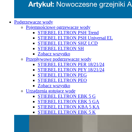
Podgrzewacze wody
Pojemnościowe ogrzewacze wody
STIEBEL ELTRON PSH Trend
STIEBEL ELTRON PSH Universal EL
STIEBEL ELTRON SHZ LCD
STIEBEL ELTRON SH
Zobacz wszystko
Przepływowe podgrzewacze wody
STIEBEL ELTRON PER 18/21/24
STIEBEL ELTRON PEY 18/21/24
STIEBEL ELTRON PEG
STIEBEL ELTRON PEO
Zobacz wszystko
Urządzenia gotujące wodę
STIEBEL ELTRON EBK 5 G
STIEBEL ELTRON EBK 5 GA
STIEBEL ELTRON KBA 5 KA
STIEBEL ELTRON EBK 5 K