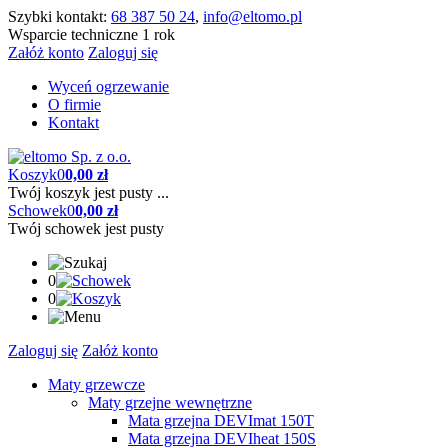
Szybki kontakt:
68 387 50 24
,
info@eltomo.pl
Wsparcie techniczne 1 rok
Załóż konto
Zaloguj się
Wyceń ogrzewanie
O firmie
Kontakt
Koszyk
0
0,00 zł
Twój koszyk jest pusty ...
Schowek
0
0,00 zł
Twój schowek jest pusty
0
0
Zaloguj się
Załóż konto
Maty grzewcze
Maty grzejne wewnętrzne
Mata grzejna DEVImat 150T
Mata grzejna DEVIheat 150S