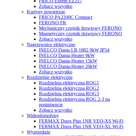
FRICO Elztrip EZ217
Zobacz wszystko
Kurtyny powietrzne
FRICO PA2200C Compact
FERONO FK
Mechaniczny czujnik drzwiowy FERONO
Magnetyczny czujnik drzwiowy FERONO
Zobacz wszystko
Nagrzewnice elektryczne
INELCO Dania LB 1882 9kW IP54
INELCO Dania-Heater 9kW
INELCO Dania-Heater 15kW
INELCO Dania-Heater 20kW
Zobacz wszystko
Rozdzielnie elektryczne
Rozdzielnia elektryczna ROG1
Rozdzielnia elektryczna ROG2
Rozdzielnia elektryczna ROG3
Rozdzielnia elektryczna ROG 2-3 na
postumencie
Zobacz wszystko
Wideodomofony
FERMAX Duox Plus 1NR VEO-XS Wi-Fi
FERMAX Duox Plus 1NR VEO-XL Wi-Fi
Wyprzedaże