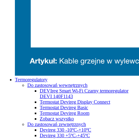
Termoregulatory
Do zastosowań wewnętrznych
DEVIreg Smart Wi-Fi Czarny termoregulator
DEVI 140F1143
Termostat Devireg Display Connect
Termostat Devireg Basic
Termostat Devireg Room
Zobacz wszystko
Do zastosowań zewnętrznych
Devireg 330 -10ºC-+10ºC
Devireg 330 +5ºC-+45ºC