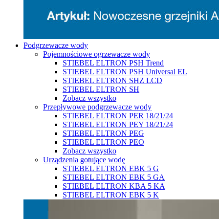
Podgrzewacze wody
Pojemnościowe ogrzewacze wody
STIEBEL ELTRON PSH Trend
STIEBEL ELTRON PSH Universal EL
STIEBEL ELTRON SHZ LCD
STIEBEL ELTRON SH
Zobacz wszystko
Przepływowe podgrzewacze wody
STIEBEL ELTRON PER 18/21/24
STIEBEL ELTRON PEY 18/21/24
STIEBEL ELTRON PEG
STIEBEL ELTRON PEO
Zobacz wszystko
Urządzenia gotujące wodę
STIEBEL ELTRON EBK 5 G
STIEBEL ELTRON EBK 5 GA
STIEBEL ELTRON KBA 5 KA
STIEBEL ELTRON EBK 5 K