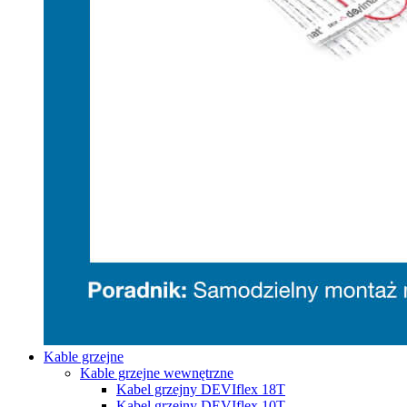
Kable grzejne
Kable grzejne wewnętrzne
Kabel grzejny DEVIflex 18T
Kabel grzejny DEVIflex 10T