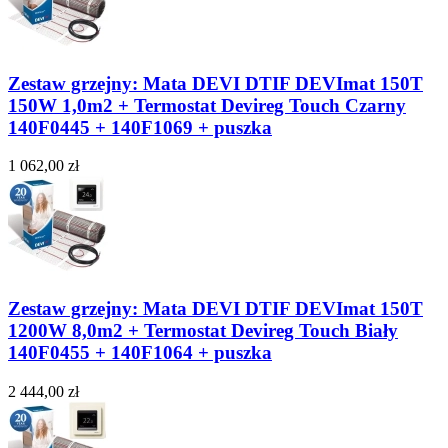
Zestaw grzejny: Mata DEVI DTIF DEVImat 150T
150W 1,0m2 + Termostat Devireg Touch Czarny
140F0445 + 140F1069 + puszka
1 062,00 zł
Zestaw grzejny: Mata DEVI DTIF DEVImat 150T
1200W 8,0m2 + Termostat Devireg Touch Biały
140F0455 + 140F1064 + puszka
2 444,00 zł