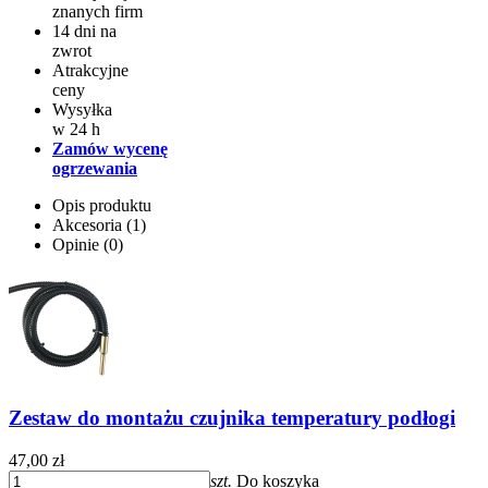
znanych firm
14 dni na
zwrot
Atrakcyjne
ceny
Wysyłka
w 24 h
Zamów wycenę
ogrzewania
Opis produktu
Akcesoria (1)
Opinie (0)
Zestaw do montażu czujnika temperatury podłogi
47,00 zł
szt.
Do koszyka