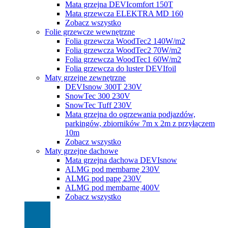
Mata grzejna DEVIcomfort 150T
Mata grzewcza ELEKTRA MD 160
Zobacz wszystko
Folie grzewcze wewnętrzne
Folia grzewcza WoodTec2 140W/m2
Folia grzewcza WoodTec2 70W/m2
Folia grzewcza WoodTec1 60W/m2
Folia grzewcza do luster DEVIfoil
Maty grzejne zewnętrzne
DEVIsnow 300T 230V
SnowTec 300 230V
SnowTec Tuff 230V
Mata grzejna do ogrzewania podjazdów,
parkingów, zbiorników 7m x 2m z przyłączem
10m
Zobacz wszystko
Maty grzejne dachowe
Mata grzejna dachowa DEVIsnow
ALMG pod membarnę 230V
ALMG pod papę 230V
ALMG pod membarnę 400V
Zobacz wszystko