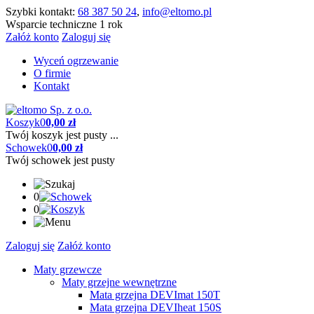
Szybki kontakt:
68 387 50 24
,
info@eltomo.pl
Wsparcie techniczne 1 rok
Załóż konto
Zaloguj się
Wyceń ogrzewanie
O firmie
Kontakt
Koszyk
0
0,00 zł
Twój koszyk jest pusty ...
Schowek
0
0,00 zł
Twój schowek jest pusty
0
0
Zaloguj się
Załóż konto
Maty grzewcze
Maty grzejne wewnętrzne
Mata grzejna DEVImat 150T
Mata grzejna DEVIheat 150S