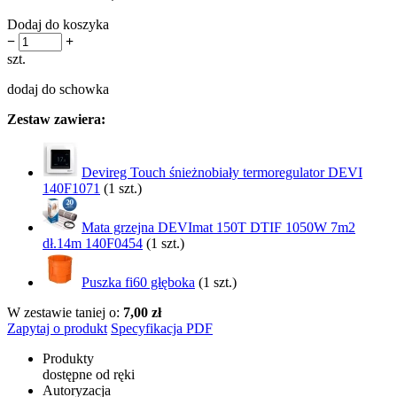
Dodaj do koszyka
−
+
szt.
dodaj do schowka
Zestaw zawiera:
Devireg Touch śnieżnobiały termoregulator DEVI
140F1071
(1 szt.)
Mata grzejna DEVImat 150T DTIF 1050W 7m2
dł.14m 140F0454
(1 szt.)
Puszka fi60 głęboka
(1 szt.)
W zestawie taniej o:
7,00 zł
Zapytaj o produkt
Specyfikacja PDF
Produkty
dostępne od ręki
Autoryzacja