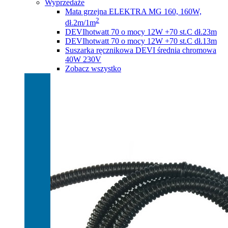
Wyprzedaże
Mata grzejna ELEKTRA MG 160, 160W,
2
dł.2m/1m
DEVIhotwatt 70 o mocy 12W +70 st.C dł.23m
DEVIhotwatt 70 o mocy 12W +70 st.C dł.13m
Suszarka ręcznikowa DEVI średnia chromowa
40W 230V
Zobacz wszystko