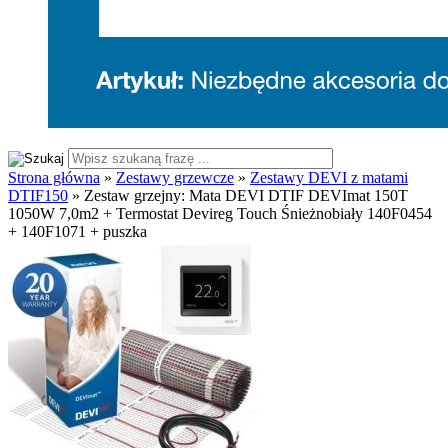
Strona główna
»
Zestawy grzewcze
»
Zestawy DEVI z matami
DTIF150
»
Zestaw grzejny: Mata DEVI DTIF DEVImat 150T
1050W 7,0m2 + Termostat Devireg Touch Śnieżnobiały 140F0454
+ 140F1071 + puszka