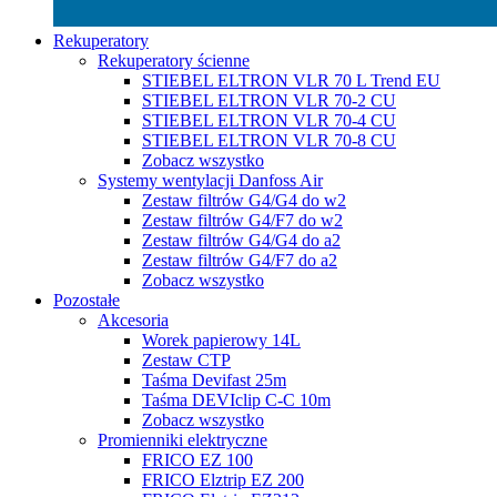
Rekuperatory
Rekuperatory ścienne
STIEBEL ELTRON VLR 70 L Trend EU
STIEBEL ELTRON VLR 70-2 CU
STIEBEL ELTRON VLR 70-4 CU
STIEBEL ELTRON VLR 70-8 CU
Zobacz wszystko
Systemy wentylacji Danfoss Air
Zestaw filtrów G4/G4 do w2
Zestaw filtrów G4/F7 do w2
Zestaw filtrów G4/G4 do a2
Zestaw filtrów G4/F7 do a2
Zobacz wszystko
Pozostałe
Akcesoria
Worek papierowy 14L
Zestaw CTP
Taśma Devifast 25m
Taśma DEVIclip C-C 10m
Zobacz wszystko
Promienniki elektryczne
FRICO EZ 100
FRICO Elztrip EZ 200