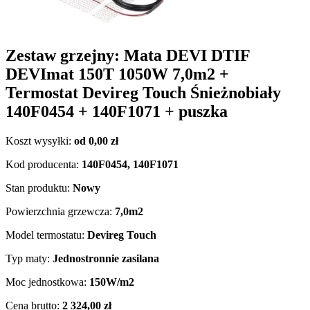
Zestaw grzejny: Mata DEVI DTIF
DEVImat 150T 1050W 7,0m2 +
Termostat Devireg Touch Śnieżnobiały
140F0454 + 140F1071 + puszka
Koszt wysyłki:
od 0,00 zł
Kod producenta:
140F0454, 140F1071
Stan produktu:
Nowy
Powierzchnia grzewcza:
7,0m2
Model termostatu:
Devireg Touch
Typ maty:
Jednostronnie zasilana
Moc jednostkowa:
150W/m2
Cena brutto:
2 324,00 zł