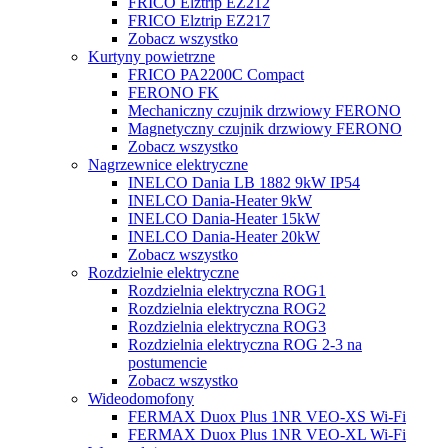
FRICO Elztrip EZ212
FRICO Elztrip EZ217
Zobacz wszystko
Kurtyny powietrzne
FRICO PA2200C Compact
FERONO FK
Mechaniczny czujnik drzwiowy FERONO
Magnetyczny czujnik drzwiowy FERONO
Zobacz wszystko
Nagrzewnice elektryczne
INELCO Dania LB 1882 9kW IP54
INELCO Dania-Heater 9kW
INELCO Dania-Heater 15kW
INELCO Dania-Heater 20kW
Zobacz wszystko
Rozdzielnie elektryczne
Rozdzielnia elektryczna ROG1
Rozdzielnia elektryczna ROG2
Rozdzielnia elektryczna ROG3
Rozdzielnia elektryczna ROG 2-3 na
postumencie
Zobacz wszystko
Wideodomofony
FERMAX Duox Plus 1NR VEO-XS Wi-Fi
FERMAX Duox Plus 1NR VEO-XL Wi-Fi