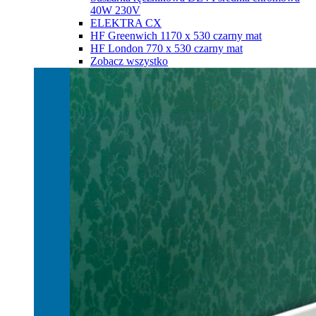
40W 230V
ELEKTRA CX
HF Greenwich 1170 х 530 czarny mat
HF London 770 х 530 czarny mat
Zobacz wszystko