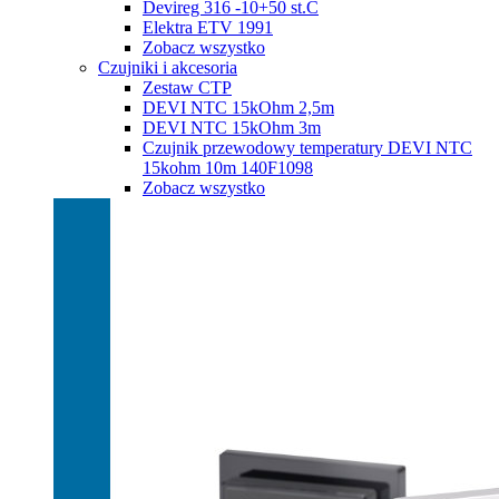
Devireg 316 -10+50 st.C
Elektra ETV 1991
Zobacz wszystko
Czujniki i akcesoria
Zestaw CTP
DEVI NTC 15kOhm 2,5m
DEVI NTC 15kOhm 3m
Czujnik przewodowy temperatury DEVI NTC
15kohm 10m 140F1098
Zobacz wszystko