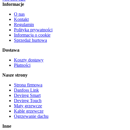
Informacje
O nas
Kontakt
Regulamin
Polityka prywatności
Informacja o cookie
Sprzedaż hurtowa
Dostawa
Koszty dostawy
Płatności
Nasze strony
Strona firmowa
Danfoss Link
Devireg Smart
Devireg Touch
Maty grzewcze
Kable grzewcze
Ogrzewanie dachu
Inne