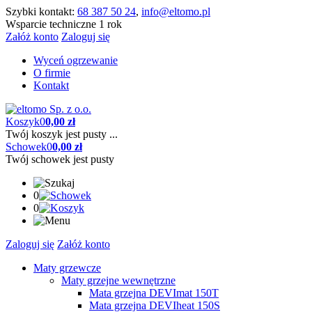
Szybki kontakt:
68 387 50 24
,
info@eltomo.pl
Wsparcie techniczne 1 rok
Załóż konto
Zaloguj się
Wyceń ogrzewanie
O firmie
Kontakt
Koszyk
0
0,00 zł
Twój koszyk jest pusty ...
Schowek
0
0,00 zł
Twój schowek jest pusty
0
0
Zaloguj się
Załóż konto
Maty grzewcze
Maty grzejne wewnętrzne
Mata grzejna DEVImat 150T
Mata grzejna DEVIheat 150S