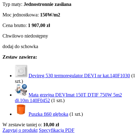
Typ maty:
Jednostronnie zasilana
Moc jednostkowa:
150W/m2
Cena brutto:
1 907,00 zł
Chwilowo niedostępny
dodaj do schowka
Zestaw zawiera:
Devireg 530 termoregulator DEVI nr kat.140F1030
(1
szt.)
Mata grzejna DEVImat 150T DTIF 750W 5m2
dł.10m 140F0452
(1 szt.)
Puszka fi60 głęboka
(1 szt.)
W zestawie taniej o:
10,00 zł
Zapytaj o produkt
Specyfikacja PDF