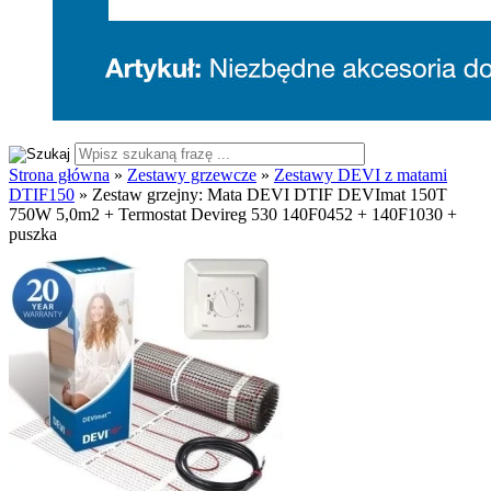
Strona główna
»
Zestawy grzewcze
»
Zestawy DEVI z matami
DTIF150
»
Zestaw grzejny: Mata DEVI DTIF DEVImat 150T
750W 5,0m2 + Termostat Devireg 530 140F0452 + 140F1030 +
puszka