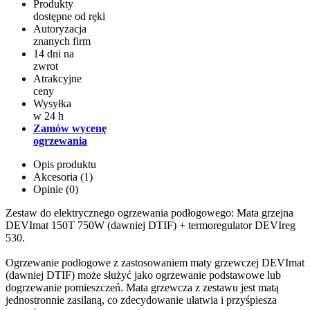
Produkty
dostępne od ręki
Autoryzacja
znanych firm
14 dni na
zwrot
Atrakcyjne
ceny
Wysyłka
w 24 h
Zamów wycenę
ogrzewania
Opis produktu
Akcesoria (1)
Opinie (0)
Zestaw do elektrycznego ogrzewania podłogowego: Mata grzejna
DEVImat 150T 750W (dawniej DTIF) + termoregulator DEVIreg
530.
Ogrzewanie podłogowe z zastosowaniem maty grzewczej DEVImat
(dawniej DTIF) może służyć jako ogrzewanie podstawowe lub
dogrzewanie pomieszczeń. Mata grzewcza z zestawu jest matą
jednostronnie zasilaną, co zdecydowanie ułatwia i przyśpiesza