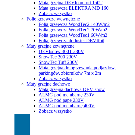
Mata grzejna DEVIcomfort 150T
Mata grzewcza ELEKTRA MD 160
Zobacz wszystko
Folie grzewcze wewnętrzne
Folia grzewcza WoodTec2 140W/m2
Folia grzewcza WoodTec2 70W/m2
Folia grzewcza WoodTec1 60W/m2
Folia grzewcza do luster DEVIfoil
Maty grzejne zewnętrzne
DEVIsnow 300T 230V
SnowTec 300 230V
SnowTec Tuff 230V
Mata grzejna do ogrzewania podjazdów,
parkingów, zbiorników 7m x 2m
Zobacz wszystko
Maty grzejne dachowe
Mata grzejna dachowa DEVIsnow
ALMG pod membarnę 230V
ALMG pod papę 230V
ALMG pod membarnę 400V
Zobacz wszystko