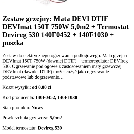
Zestaw grzejny: Mata DEVI DTIF
DEVImat 150T 750W 5,0m2 + Termostat
Devireg 530 140F0452 + 140F1030 +
puszka
Zestaw do elektrycznego ogrzewania podłogowego: Mata grzejna
DEVImat 150T 750W (dawniej DTIF) + termoregulator DEVIreg
530. Ogrzewanie podłogowe z zastosowaniem maty grzewczej
DEVImat (dawniej DTIF) może służyć jako ogrzewanie
podstawowe lub dogrzewanie…
Koszt wysyłki:
od 0,00 zł
Kod producenta:
140F0452, 140F1030
Stan produktu:
Nowy
Powierzchnia grzewcza:
5,0m2
Model termostatu:
Devireg 530