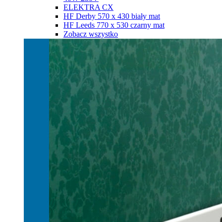
ELEKTRA CX
HF Derby 570 х 430 biały mat
HF Leeds 770 х 530 czarny mat
Zobacz wszystko