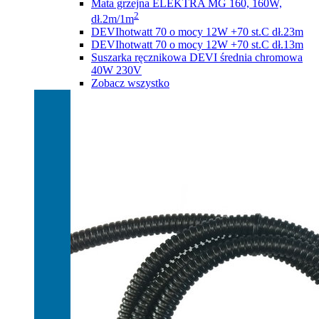
Mata grzejna ELEKTRA MG 160, 160W,
2
dł.2m/1m
DEVIhotwatt 70 o mocy 12W +70 st.C dł.23m
DEVIhotwatt 70 o mocy 12W +70 st.C dł.13m
Suszarka ręcznikowa DEVI średnia chromowa
40W 230V
Zobacz wszystko