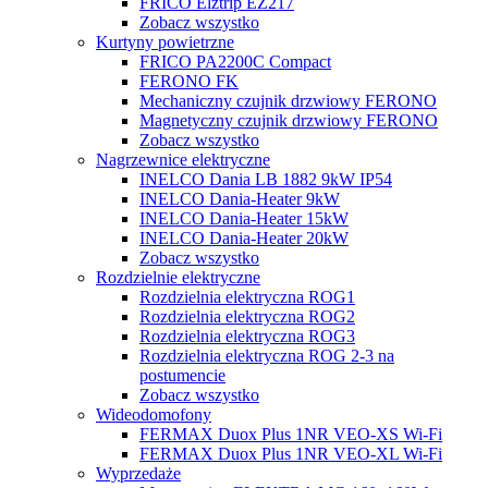
FRICO Elztrip EZ217
Zobacz wszystko
Kurtyny powietrzne
FRICO PA2200C Compact
FERONO FK
Mechaniczny czujnik drzwiowy FERONO
Magnetyczny czujnik drzwiowy FERONO
Zobacz wszystko
Nagrzewnice elektryczne
INELCO Dania LB 1882 9kW IP54
INELCO Dania-Heater 9kW
INELCO Dania-Heater 15kW
INELCO Dania-Heater 20kW
Zobacz wszystko
Rozdzielnie elektryczne
Rozdzielnia elektryczna ROG1
Rozdzielnia elektryczna ROG2
Rozdzielnia elektryczna ROG3
Rozdzielnia elektryczna ROG 2-3 na
postumencie
Zobacz wszystko
Wideodomofony
FERMAX Duox Plus 1NR VEO-XS Wi-Fi
FERMAX Duox Plus 1NR VEO-XL Wi-Fi
Wyprzedaże