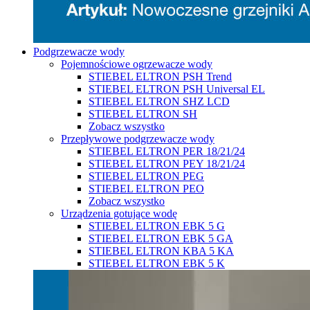
Podgrzewacze wody
Pojemnościowe ogrzewacze wody
STIEBEL ELTRON PSH Trend
STIEBEL ELTRON PSH Universal EL
STIEBEL ELTRON SHZ LCD
STIEBEL ELTRON SH
Zobacz wszystko
Przepływowe podgrzewacze wody
STIEBEL ELTRON PER 18/21/24
STIEBEL ELTRON PEY 18/21/24
STIEBEL ELTRON PEG
STIEBEL ELTRON PEO
Zobacz wszystko
Urządzenia gotujące wodę
STIEBEL ELTRON EBK 5 G
STIEBEL ELTRON EBK 5 GA
STIEBEL ELTRON KBA 5 KA
STIEBEL ELTRON EBK 5 K