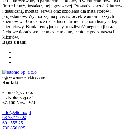
jest autoryzowanym partnerem handlowym wielu renomowanych
firm z branży instalacyjnej i grzewczej. Prowadzi sprzedaż hurtową
i detaliczną, montaż, serwis oraz szkolenia dla instalatorów i
projektantów. Wychodząc na przeciw oczekiwaniom naszych
klientów w 10 rocznicę działalności firmy uruchomiliśmy sklep
internetowy. Konkurencyjne ceny, możliwość negocjacji oraz
fachowe doradztwo techniczne to atuty cenione przez naszych
klientów.
Bądź z nami
ogrzewanie elektryczne
Kontakt
eltomo Sp. z o.o.
ul. Kołodzieja 34
67-100
Nowa Sól
info@eltomo.pl
68 387 50 24
601 555 251
736 850 025