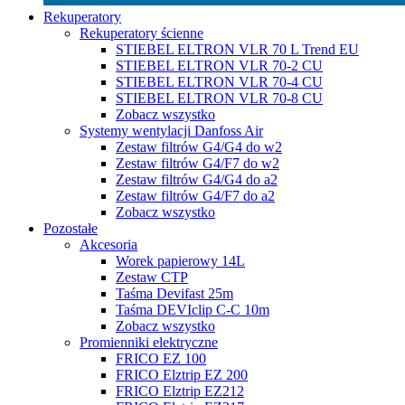
Rekuperatory
Rekuperatory ścienne
STIEBEL ELTRON VLR 70 L Trend EU
STIEBEL ELTRON VLR 70-2 CU
STIEBEL ELTRON VLR 70-4 CU
STIEBEL ELTRON VLR 70-8 CU
Zobacz wszystko
Systemy wentylacji Danfoss Air
Zestaw filtrów G4/G4 do w2
Zestaw filtrów G4/F7 do w2
Zestaw filtrów G4/G4 do a2
Zestaw filtrów G4/F7 do a2
Zobacz wszystko
Pozostałe
Akcesoria
Worek papierowy 14L
Zestaw CTP
Taśma Devifast 25m
Taśma DEVIclip C-C 10m
Zobacz wszystko
Promienniki elektryczne
FRICO EZ 100
FRICO Elztrip EZ 200
FRICO Elztrip EZ212