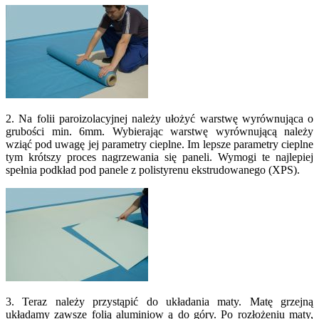
2. Na folii paroizolacyjnej należy ułożyć warstwę wyrównująca o
grubości min. 6mm. Wybierając warstwę wyrównującą należy
wziąć pod uwagę jej parametry cieplne. Im lepsze parametry cieplne
tym krótszy proces nagrzewania się paneli. Wymogi te najlepiej
spełnia podkład pod panele z polistyrenu ekstrudowanego (XPS).
3. Teraz należy przystąpić do układania maty. Matę grzejną
układamy zawsze folią aluminiow ą do góry. Po rozłożeniu maty,