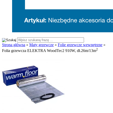
Strona główna
»
Maty grzewcze
»
Folie grzewcze wewnętrzne
»
2
Folia grzewcza ELEKTRA WoodTec2 910W, dł.26m/13m