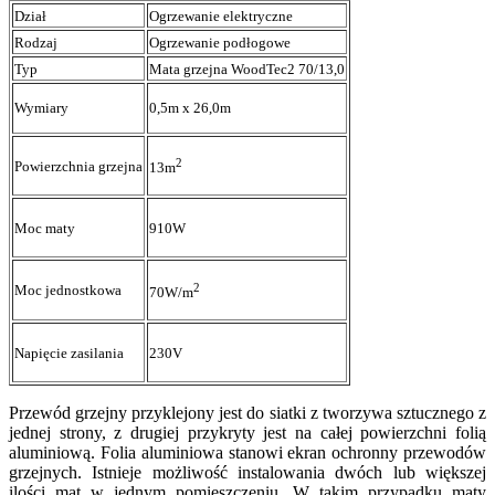
Dział
Ogrzewanie elektryczne
Rodzaj
Ogrzewanie podłogowe
Typ
Mata grzejna WoodTec2 70/13,0
Wymiary
0,5m x 26,0m
2
Powierzchnia grzejna
13m
Moc maty
910W
2
Moc jednostkowa
70W/m
Napięcie zasilania
230V
Przewód grzejny przyklejony jest do siatki z tworzywa sztucznego z
jednej strony, z drugiej przykryty jest na całej powierzchni folią
aluminiową. Folia aluminiowa stanowi ekran ochronny przewodów
grzejnych. Istnieje możliwość instalowania dwóch lub większej
ilości mat w jednym pomieszczeniu. W takim przypadku maty