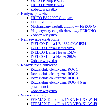
FRICO Elztrip EZ212
FRICO Elztrip EZ217
Zobacz wszystko
Kurtyny powietrzne
FRICO PA2200C Compact
FERONO FK
Mechaniczny czujnik drzwiowy FERONO
Magnetyczny czujnik drzwiowy FERONO
Zobacz wszystko
Nagrzewnice elektryczne
INELCO Dania LB 1882 9kW IP54
INELCO Dania-Heater 9kW
INELCO Dania-Heater 15kW
INELCO Dania-Heater 20kW
Zobacz wszystko
Rozdzielnie elektryczne
Rozdzielnia elektryczna ROG1
Rozdzielnia elektryczna ROG2
Rozdzielnia elektryczna ROG3
Rozdzielnia elektryczna ROG 4-6 na
postumencie
Zobacz wszystko
Wideodomofony
FERMAX Duox Plus 1NR VEO-XS Wi-Fi
FERMAX Duox Plus 1NR VEO-XL Wi-Fi