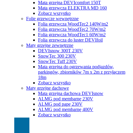
Mata grzejna DEVIcomfort 150T
Mata grzewcza ELEKTRA MD 160
Zobacz wszystko
Folie grzewcze wewnętrzne
Folia grzewcza WoodTec2 140W/m2
Folia grzewcza WoodTec2 70W/m2
Folia grzewcza WoodTec1 60W/m2
Folia grzewcza do luster DEVIfoil
Maty grzejne zewnętrzne
DEVIsnow 300T 230V
SnowTec 300 230V
SnowTec Tuff 230V
Mata grzejna do ogrzewania podjazdów,
parkingów, zbiorników 7m x 2m z przyłączem
18m
Zobacz wszystko
Maty grzejne dachowe
Mata grzejna dachowa DEVIsnow
ALMG pod membarnę 230V
ALMG pod papę 230V
ALMG pod membarnę 400V
Zobacz wszystko