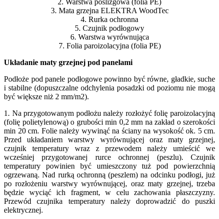
2. Warstwa poślizgowa (folia PE)
3. Mata grzejna ELEKTRA WoodTec
4. Rurka ochronna
5. Czujnik podłogowy
6. Warstwa wyrównująca
7. Folia paroizolacyjna (folia PE)
Układanie maty
grzejnej pod panelami
Podłoże pod panele podłogowe powinno być równe, gładkie, suche
i stabilne (dopuszczalne odchylenia posadzki od poziomu nie mogą
być większe niż 2 mm/m2).
1. Na przygotowanym podłożu należy rozłożyć folię paroizolacyjną
(folię polietylenową) o grubości min 0,2 mm na zakład o szerokości
min 20 cm. Folie należy wywinąć na ściany na wysokość ok. 5 cm.
Przed układaniem warstwy wyrównującej oraz maty grzejnej,
czujnik temperatury wraz z przewodem należy umieścić we
wcześniej przygotowanej rurce ochronnej (peszlu). Czujnik
temperatury powinien być umieszczony tuż pod powierzchnią
ogrzewaną. Nad rurką ochronną (peszlem) na odcinku podłogi, już
po rozłożeniu warstwy wyrównującej, oraz maty grzejnej, trzeba
będzie wyciąć ich fragment, w celu zachowania płaszczyzny.
Przewód czujnika temperatury należy doprowadzić do puszki
elektrycznej.