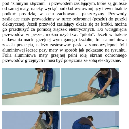
pod "zimnymi złączami" i przewodem zasilającym, które są grubsze
od samej maty, należy wyciąć podkład wyrównuj ący i ewentualnie
podkuć posadzkę w celu zachowania płaszczyzny. Przewody
zasilające maty prowadzimy w rurce ochronnej (peszlu) do puszki
elektrycznej. Jeżeli przewód zasilający okaże się za krótki, można
go przedłużyć za pomocą złączek elektrycznych. Do wciągnięcia
przewodów w peszel, można użyć tzw. "pilota". Jeżeli w trakcie
nadawania macie grzejnej wymaganego kształtu, folia aluminiowa
została przecięta, należy zastosować paski z samoprzylepnej folii
aluminiowej łącząc pasy maty w sposób jak pokazano na rysunku.
Folia aluminiowa maty grzejnej pełni rolę ekranu ochronnego
przewodów grzejnych i musi być połączona ze sobą elektrycznie.