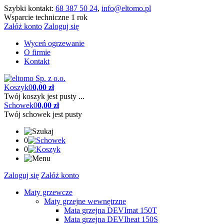
Szybki kontakt:
68 387 50 24
,
info@eltomo.pl
Wsparcie techniczne 1 rok
Załóż konto
Zaloguj się
Wyceń ogrzewanie
O firmie
Kontakt
Koszyk
0
0,00 zł
Twój koszyk jest pusty ...
Schowek
0
0,00 zł
Twój schowek jest pusty
0
0
Zaloguj się
Załóż konto
Maty grzewcze
Maty grzejne wewnętrzne
Mata grzejna DEVImat 150T
Mata grzejna DEVIheat 150S