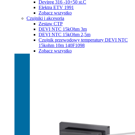
Devireg 316 -10+50 st.C
Elektra ETV 1991
Zobacz wszystko
Czujniki i akcesoria
Zestaw CTP
DEVI NTC 15kOhm 3m
DEVI NTC 15kOhm 2,5m
Czujnik przewodowy temperatury DEVI NTC
15kohm 10m 140F1098
Zobacz wszystko