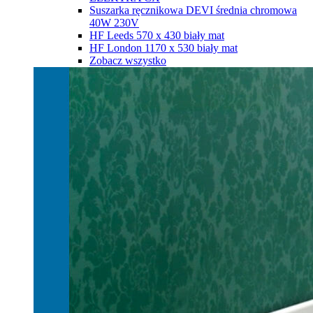
Suszarka ręcznikowa DEVI średnia chromowa
40W 230V
HF Leeds 570 х 430 biały mat
HF London 1170 х 530 biały mat
Zobacz wszystko