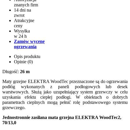
znanych firm
14 dni na
zwrot
Atrakcyjne
ceny
Wysyłka
w 24 h
Zamów wycenę
ogrzewania
Opis produktu
Opinie (0)
Długość:
26 m
Maty grzejne ELEKTRA WoodTec przeznaczone są do ogrzewania
podłóg wykonanych z paneli podłogowych lub desek
warstwowych. Służą jako uzupełniający system grzewczy w celu
uzyskania efektu ciepłej podłogi. W obiektach o dobrych
parametrach cieplnych mogą pełnić rolę podstawowego systemu
grzewczego.
Jednostronnie zasilana mata grzejna ELEKTRA WoodTec2,
70/13,0