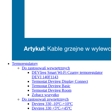
Termoregulatory
Do zastosowań wewnętrznych
DEVIreg Smart Wi-Fi Czarny termoregulator
DEVI 140F1143
Termostat Devireg Display Connect
Termostat Devireg Basic
Termostat Devireg Room
Zobacz wszystko
Do zastosowań zewnętrznych
Devireg 330 -10ºC-+10ºC
Devireg 330 +5ºC-+45ºC