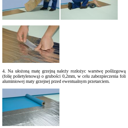
4. Na ułożoną matę grzejną należy rozłożyc warstwę poślizgową
(folię polietylenową) o grubości 0,2mm, w celu zabezpieczenia foli
aluminiowej maty grzejnej przed ewentualnym przetarciem.