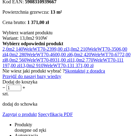
Kod EAN:
5908310939667
Powierzchnia grzewcza:
13 m²
Cena brutto:
1 371,00 zł
Wybierz wariant produktu
Wariant: 13,0m2 910W
Wybierz odpowiedni produkt
2,0m2 140W
eleWT70-2
399,00 zł
3,0m2 210W
eleWT70-3
506,00
zł
4,0m2 280W
eleWT70-4
600,00 zł
6,0m2 420W
eleWT70-6
772,00
zł
8,0m2 560W
eleWT70-8
931,00 zł
11,0m2 770W
eleWT70-11
1
197,00 zł
13,0m2 910W
eleWT70-13
1 371,00 zł
Nie wiesz jaki produkt wybrać ?
Skontaktuj z doradcą
Przejdź do naszej bazy wiedzy
Dodaj do koszyka
−
+
szt.
dodaj do schowka
Zapytaj o produkt
Specyfikacja PDF
Produkty
dostępne od ręki
Autoryzacja