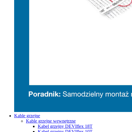
Kable grzejne
Kable grzejne wewnętrzne
Kabel grzejny DEVIflex 18T
Kabel grzejny DEVIflex 10T