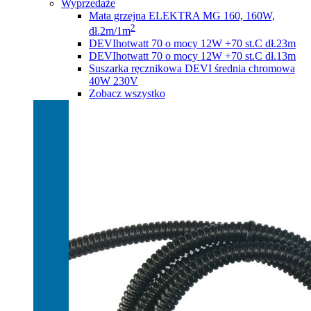
Wyprzedaże
Mata grzejna ELEKTRA MG 160, 160W,
2
dł.2m/1m
DEVIhotwatt 70 o mocy 12W +70 st.C dł.23m
DEVIhotwatt 70 o mocy 12W +70 st.C dł.13m
Suszarka ręcznikowa DEVI średnia chromowa
40W 230V
Zobacz wszystko