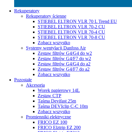
Rekuperatory
Rekuperatory ścienne
STIEBEL ELTRON VLR 70 L Trend EU
STIEBEL ELTRON VLR 70-2 CU
STIEBEL ELTRON VLR 70-4 CU
STIEBEL ELTRON VLR 70-8 CU
Zobacz wszystko
Systemy wentylacji Danfoss Air
Zestaw filtrów G4/G4 do w2
Zestaw filtrów G4/F7 do w2
Zestaw filtrów G4/G4 do a2
Zestaw filtrów G4/F7 do a2
Zobacz wszystko
Pozostałe
Akcesoria
Worek papierowy 14L
Zestaw CTP
Taśma Devifast 25m
Taśma DEVIclip C-C 10m
Zobacz wszystko
Promienniki elektryczne
FRICO EZ 100
FRICO Elztrip EZ 200