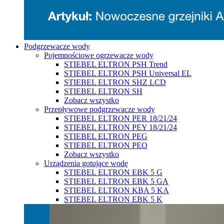
Podgrzewacze wody
Pojemnościowe ogrzewacze wody
STIEBEL ELTRON PSH Trend
STIEBEL ELTRON PSH Universal EL
STIEBEL ELTRON SHZ LCD
STIEBEL ELTRON SH
Zobacz wszystko
Przepływowe podgrzewacze wody
STIEBEL ELTRON PER 18/21/24
STIEBEL ELTRON PEY 18/21/24
STIEBEL ELTRON PEG
STIEBEL ELTRON PEO
Zobacz wszystko
Urządzenia gotujące wodę
STIEBEL ELTRON EBK 5 G
STIEBEL ELTRON EBK 5 GA
STIEBEL ELTRON KBA 5 KA
STIEBEL ELTRON EBK 5 K