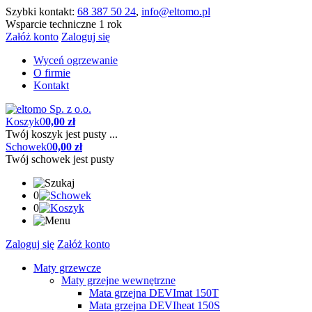
Szybki kontakt:
68 387 50 24
,
info@eltomo.pl
Wsparcie techniczne 1 rok
Załóż konto
Zaloguj się
Wyceń ogrzewanie
O firmie
Kontakt
Koszyk
0
0,00 zł
Twój koszyk jest pusty ...
Schowek
0
0,00 zł
Twój schowek jest pusty
0
0
Zaloguj się
Załóż konto
Maty grzewcze
Maty grzejne wewnętrzne
Mata grzejna DEVImat 150T
Mata grzejna DEVIheat 150S