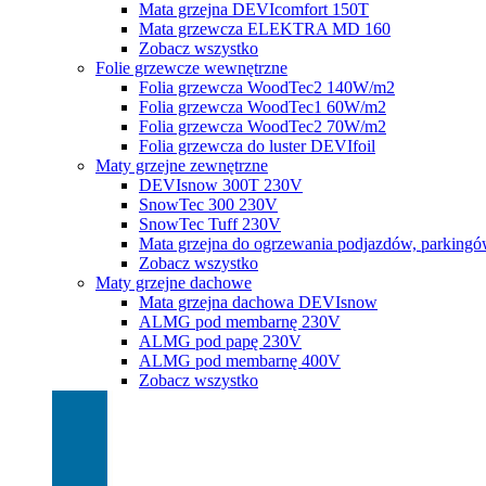
Mata grzejna DEVIcomfort 150T
Mata grzewcza ELEKTRA MD 160
Zobacz wszystko
Folie grzewcze wewnętrzne
Folia grzewcza WoodTec2 140W/m2
Folia grzewcza WoodTec1 60W/m2
Folia grzewcza WoodTec2 70W/m2
Folia grzewcza do luster DEVIfoil
Maty grzejne zewnętrzne
DEVIsnow 300T 230V
SnowTec 300 230V
SnowTec Tuff 230V
Mata grzejna do ogrzewania podjazdów, parking
Zobacz wszystko
Maty grzejne dachowe
Mata grzejna dachowa DEVIsnow
ALMG pod membarnę 230V
ALMG pod papę 230V
ALMG pod membarnę 400V
Zobacz wszystko