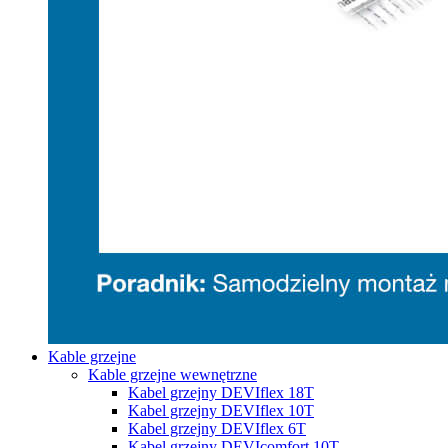
Kable grzejne
Kable grzejne wewnętrzne
Kabel grzejny DEVIflex 18T
Kabel grzejny DEVIflex 10T
Kabel grzejny DEVIflex 6T
Kabel grzejny DEVIcomfort 10T