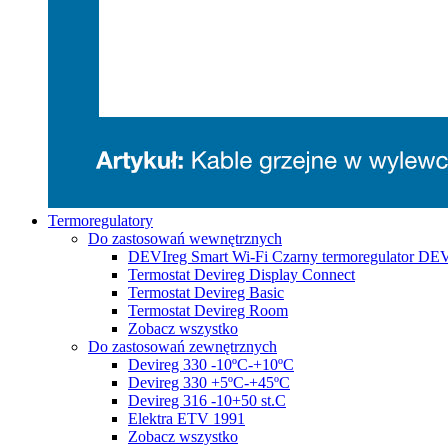
Termoregulatory
Do zastosowań wewnętrznych
DEVIreg Smart Wi-Fi Czarny termoregulator DE
Termostat Devireg Display Connect
Termostat Devireg Basic
Termostat Devireg Room
Zobacz wszystko
Do zastosowań zewnętrznych
Devireg 330 -10ºC-+10ºC
Devireg 330 +5ºC-+45ºC
Devireg 316 -10+50 st.C
Elektra ETV 1991
Zobacz wszystko