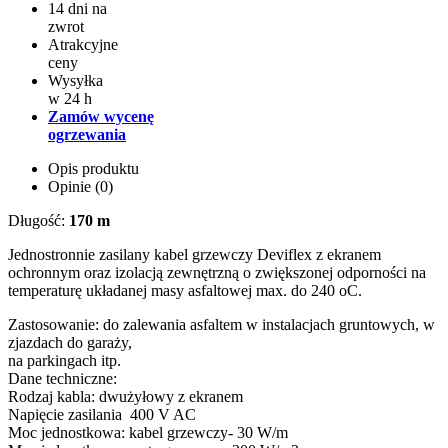
14 dni na
zwrot
Atrakcyjne
ceny
Wysyłka
w 24 h
Zamów wycenę
ogrzewania
Opis produktu
Opinie (0)
Długość:
170 m
Jednostronnie zasilany kabel grzewczy Deviflex z ekranem
ochronnym oraz izolacją zewnętrzną o zwiększonej odporności na
temperaturę układanej masy asfaltowej max. do 240 oC.
Zastosowanie: do zalewania asfaltem w instalacjach gruntowych, w
zjazdach do garaży,
na parkingach itp.
Dane techniczne:
Rodzaj kabla: dwużyłowy z ekranem
Napięcie zasilania 400 V AC
Moc jednostkowa: kabel grzewczy- 30 W/m