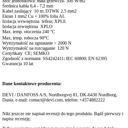
Moc jednostkowa: mata grzewcza- 300 W/m2
Średnica kabla 6,4 - 7,2 mm
Kabel zasilający 10 m; DTWK 2,5 mm2
Ekran 1 mm2 Cu + 100% folia AL
Izolacja wewnętrzna teflon; XPLE
Izolacja zewnętrzna XPLO
Max. temp. otoczenia 240 °C
o
Max. temp. robocza 90
C
Wytrzymałość na zgniatanie > 2000 N
Wytrzymałość na rozciąganie 120 N
Certyfikaty CE; SEMKO
Zgodność z normami SS4242411; IEC 60800; EN 62395
Gwarancja 10 lat
Dane kontaktowe producenta:
DEVI / DANFOSS A/S, Nordborgvej 81, DK-6430 Nordborg,
Dania, e-mail: contact@devi.com, telefon: +4574882222
Nikt jeszcze nie napisał recenzji do tego produktu. Bądź pierwszy i
napisz recenzję.