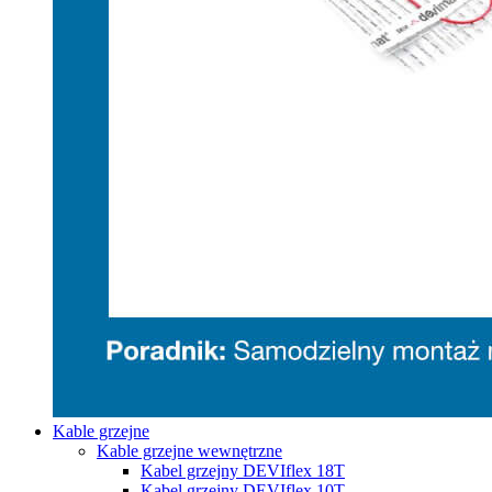
Kable grzejne
Kable grzejne wewnętrzne
Kabel grzejny DEVIflex 18T
Kabel grzejny DEVIflex 10T