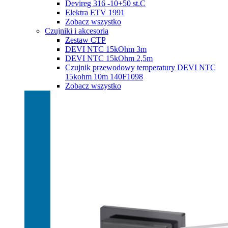
Devireg 316 -10+50 st.C
Elektra ETV 1991
Zobacz wszystko
Czujniki i akcesoria
Zestaw CTP
DEVI NTC 15kOhm 3m
DEVI NTC 15kOhm 2,5m
Czujnik przewodowy temperatury DEVI NTC
15kohm 10m 140F1098
Zobacz wszystko