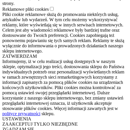
strony.
Reklamowe pliki cookies
Pliki cookie reklamowe służą do promowania niektórych usług,
artykułów lub wydarzeń. W tym celu możemy wykorzystywać
reklamy, które wyświetlają się w innych serwisach internetowych.
Celem jest aby wiadomości reklamowe były bardziej trafne oraz
dostosowane do Twoich preferencji. Cookies zapobiegają też
ponownemu pojawianiu się tych samych reklam. Reklamy te służą
wyłącznie do informowania o prowadzonych działaniach naszego
sklepu internetowego.
ZATWIERDZAM
Informujemy, iż w celu realizacji usług dostępnych w naszym
sklepie, optymalizacji jego treści, dostosowania sklepu do Państwa
indywidualnych potrzeb oraz personalizacji wyświetlanych reklam
w ramach zewnętrznych sieci remarketingowych korzystamy z
informacji zapisanych za pomocą plików cookies na urządzeniach
końcowych użytkowników. Pliki cookies można kontrolować za
pomocą ustawień swojej przeglądarki internetowej. Dalsze
korzystanie z naszego sklepu internetowego, bez zmiany ustawień
przeglądarki internetowej oznacza, iż użytkownik akceptuje
stosowanie plików cookies. Więcej informacji zawartych jest w
polityce prywatności
sklepu.
USTAWIENIA
ZAAKCEPTUJ TYLKO NIEZBĘDNE
ZGADZAM SIĘ