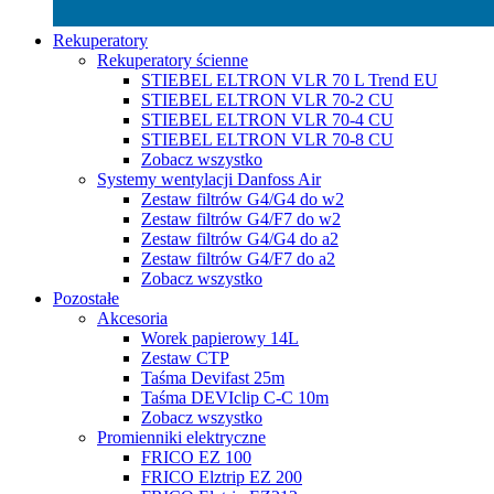
Rekuperatory
Rekuperatory ścienne
STIEBEL ELTRON VLR 70 L Trend EU
STIEBEL ELTRON VLR 70-2 CU
STIEBEL ELTRON VLR 70-4 CU
STIEBEL ELTRON VLR 70-8 CU
Zobacz wszystko
Systemy wentylacji Danfoss Air
Zestaw filtrów G4/G4 do w2
Zestaw filtrów G4/F7 do w2
Zestaw filtrów G4/G4 do a2
Zestaw filtrów G4/F7 do a2
Zobacz wszystko
Pozostałe
Akcesoria
Worek papierowy 14L
Zestaw CTP
Taśma Devifast 25m
Taśma DEVIclip C-C 10m
Zobacz wszystko
Promienniki elektryczne
FRICO EZ 100
FRICO Elztrip EZ 200