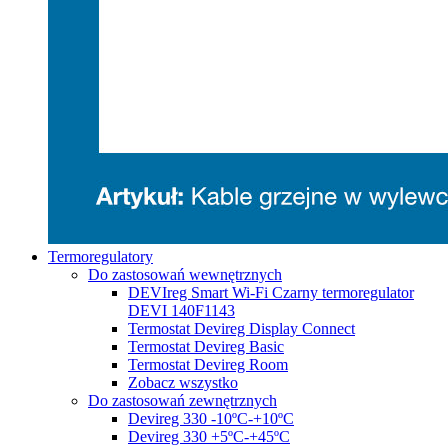
Termoregulatory
Do zastosowań wewnętrznych
DEVIreg Smart Wi-Fi Czarny termoregulator
DEVI 140F1143
Termostat Devireg Display Connect
Termostat Devireg Basic
Termostat Devireg Room
Zobacz wszystko
Do zastosowań zewnętrznych
Devireg 330 -10ºC-+10ºC
Devireg 330 +5ºC-+45ºC