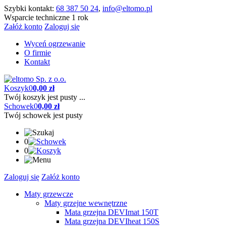
Szybki kontakt:
68 387 50 24
,
info@eltomo.pl
Wsparcie techniczne 1 rok
Załóż konto
Zaloguj się
Wyceń ogrzewanie
O firmie
Kontakt
Koszyk
0
0,00 zł
Twój koszyk jest pusty ...
Schowek
0
0,00 zł
Twój schowek jest pusty
0
0
Zaloguj się
Załóż konto
Maty grzewcze
Maty grzejne wewnętrzne
Mata grzejna DEVImat 150T
Mata grzejna DEVIheat 150S