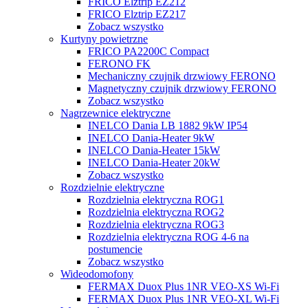
FRICO Elztrip EZ212
FRICO Elztrip EZ217
Zobacz wszystko
Kurtyny powietrzne
FRICO PA2200C Compact
FERONO FK
Mechaniczny czujnik drzwiowy FERONO
Magnetyczny czujnik drzwiowy FERONO
Zobacz wszystko
Nagrzewnice elektryczne
INELCO Dania LB 1882 9kW IP54
INELCO Dania-Heater 9kW
INELCO Dania-Heater 15kW
INELCO Dania-Heater 20kW
Zobacz wszystko
Rozdzielnie elektryczne
Rozdzielnia elektryczna ROG1
Rozdzielnia elektryczna ROG2
Rozdzielnia elektryczna ROG3
Rozdzielnia elektryczna ROG 4-6 na
postumencie
Zobacz wszystko
Wideodomofony
FERMAX Duox Plus 1NR VEO-XS Wi-Fi
FERMAX Duox Plus 1NR VEO-XL Wi-Fi