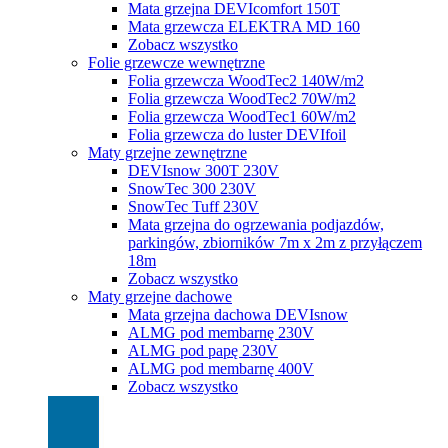
Mata grzejna DEVIcomfort 150T
Mata grzewcza ELEKTRA MD 160
Zobacz wszystko
Folie grzewcze wewnętrzne
Folia grzewcza WoodTec2 140W/m2
Folia grzewcza WoodTec2 70W/m2
Folia grzewcza WoodTec1 60W/m2
Folia grzewcza do luster DEVIfoil
Maty grzejne zewnętrzne
DEVIsnow 300T 230V
SnowTec 300 230V
SnowTec Tuff 230V
Mata grzejna do ogrzewania podjazdów,
parkingów, zbiorników 7m x 2m z przyłączem
18m
Zobacz wszystko
Maty grzejne dachowe
Mata grzejna dachowa DEVIsnow
ALMG pod membarnę 230V
ALMG pod papę 230V
ALMG pod membarnę 400V
Zobacz wszystko