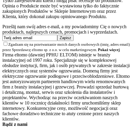
Tylko zarejestrowani klienci mogą pisać recenzje do produktów.
Opinia o Produkcie może być wystawiona tylko do faktycznie
zakupionych Produktów w Sklepie Internetowym oraz przez
Klienta, który dokonał zakupu opiniowanego Produktu.
Prześlij nam swój adres e-mail, a my powiadomimy Cię o nowych
produktach, najlepszych cenach, promocjach i wyprzedażach.
Zgadzam się na przetwarzanie moich danych osobowych (imię, adres email)
przez Sprzedawcę eltomo sp. z o.o. w celu marketingowym.
Pokaż więcej
Firma eltomo (dawniej PPHU ELTOM) istnieje w branży
instalacyjnej od 1997 roku. Specjalizuje się w kompleksowej
obsłudze instytucji, firm, jak i osób prywatnych w zakresie instalacji
elektrycznych oraz systemów ogrzewania. Domeną firmy jest
elektryczne ogrzewanie podłogowe i przeciwoblodzeniowe. Eltomo
jest autoryzowanym partnerem handlowym wielu renomowanych
firm z branży instalacyjnej i grzewczej. Prowadzi sprzedaż hurtową
i detaliczną, montaż, serwis oraz szkolenia dla instalatorów i
projektantów. Wychodząc na przeciw oczekiwaniom naszych
klientów w 10 rocznicę działalności firmy uruchomiliśmy sklep
internetowy. Konkurencyjne ceny, możliwość negocjacji oraz
fachowe doradztwo techniczne to atuty cenione przez naszych
klientów.
Bądź z nami