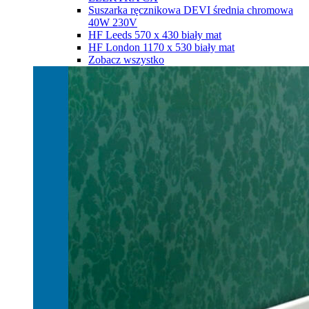
Suszarka ręcznikowa DEVI średnia chromowa
40W 230V
HF Leeds 570 х 430 biały mat
HF London 1170 х 530 biały mat
Zobacz wszystko