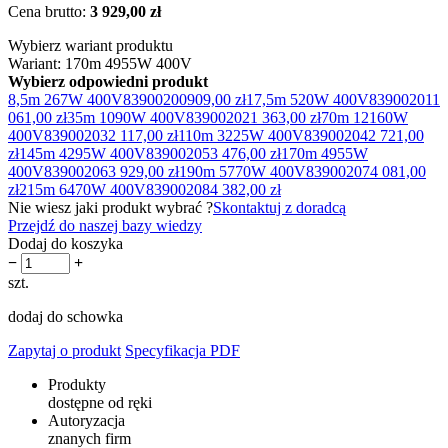
Cena brutto:
3 929,00 zł
Wybierz wariant produktu
Wariant: 170m 4955W 400V
Wybierz odpowiedni produkt
8,5m 267W 400V
83900200
909,00 zł
17,5m 520W 400V
83900201
1
061,00 zł
35m 1090W 400V
83900202
1 363,00 zł
70m 12160W
400V
83900203
2 117,00 zł
110m 3225W 400V
83900204
2 721,00
zł
145m 4295W 400V
83900205
3 476,00 zł
170m 4955W
400V
83900206
3 929,00 zł
190m 5770W 400V
83900207
4 081,00
zł
215m 6470W 400V
83900208
4 382,00 zł
Nie wiesz jaki produkt wybrać ?
Skontaktuj z doradcą
Przejdź do naszej bazy wiedzy
Dodaj do koszyka
−
+
szt.
dodaj do schowka
Zapytaj o produkt
Specyfikacja PDF
Produkty
dostępne od ręki
Autoryzacja
znanych firm