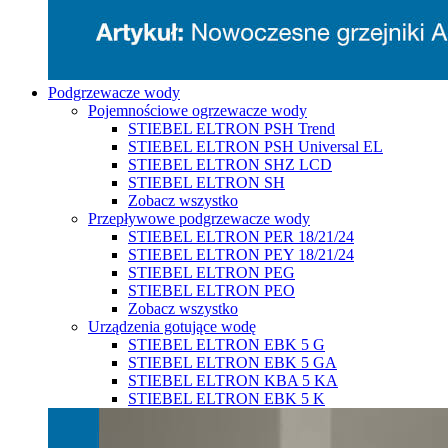
Podgrzewacze wody
Pojemnościowe ogrzewacze wody
STIEBEL ELTRON PSH Trend
STIEBEL ELTRON PSH Universal EL
STIEBEL ELTRON SHZ LCD
STIEBEL ELTRON SH
Zobacz wszystko
Przepływowe podgrzewacze wody
STIEBEL ELTRON PER 18/21/24
STIEBEL ELTRON PEY 18/21/24
STIEBEL ELTRON PEG
STIEBEL ELTRON PEO
Zobacz wszystko
Urządzenia gotujące wodę
STIEBEL ELTRON EBK 5 G
STIEBEL ELTRON EBK 5 GA
STIEBEL ELTRON KBA 5 KA
STIEBEL ELTRON EBK 5 K