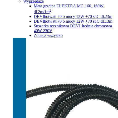
Wyprzedaże
Mata grzejna ELEKTRA MG 160, 160W,
2
dł.2m/1m
DEVIhotwatt 70 o mocy 12W +70 st.C dł.23m
DEVIhotwatt 70 o mocy 12W +70 st.C dł.13m
Suszarka ręcznikowa DEVI średnia chromowa
40W 230V
Zobacz wszystko