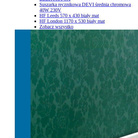
Suszarka ręcznikowa DEVI średnia chromowa
40W 230V
HF Leeds 570 х 430 biały mat
HF London 1170 х 530 biały mat
Zobacz wszystko