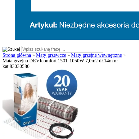
Strona główna
»
Maty grzewcze
»
Maty grzejne wewnętrzne
»
Mata grzejna DEVIcomfort 150T 1050W 7,0m2 dł.14m nr
kat.83030580