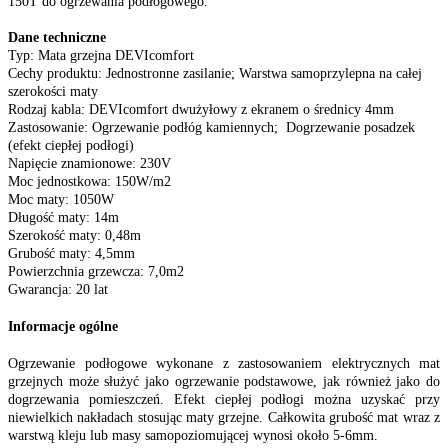
150T do ogrzewania podłogowego.
Dane techniczne
Typ: Mata grzejna DEVIcomfort
Cechy produktu: Jednostronne zasilanie; Warstwa samoprzylepna na całej
szerokości maty
Rodzaj kabla: DEVIcomfort dwużyłowy z ekranem o średnicy 4mm
Zastosowanie: Ogrzewanie podłóg kamiennych; Dogrzewanie posadzek
(efekt ciepłej podłogi)
Napięcie znamionowe: 230V
Moc jednostkowa: 150W/m2
Moc maty: 1050W
Długość maty: 14m
Szerokość maty: 0,48m
Grubość maty: 4,5mm
Powierzchnia grzewcza: 7,0m2
Gwarancja: 20 lat
Informacje ogólne
Ogrzewanie podłogowe wykonane z zastosowaniem elektrycznych mat
grzejnych może służyć jako ogrzewanie podstawowe, jak również jako do
dogrzewania pomieszczeń. Efekt ciepłej podłogi można uzyskać przy
niewielkich nakładach stosując maty grzejne. Całkowita grubość mat wraz z
warstwą kleju lub masy samopoziomującej wynosi około 5-6mm.