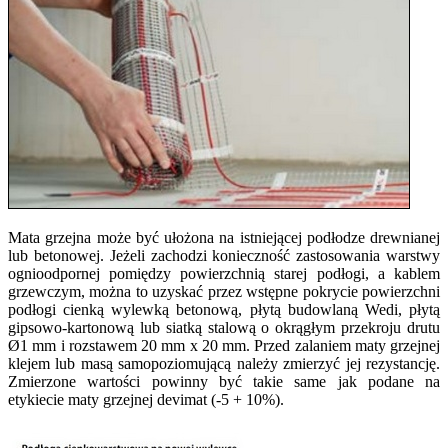
​Mata grzejna może być ułożona na istniejącej podłodze drewnianej
lub betonowej. Jeżeli zachodzi konieczność zastosowania warstwy
ognioodpornej pomiędzy powierzchnią starej podłogi, a kablem
grzewczym, można to uzyskać przez wstępne pokrycie powierzchni
podłogi cienką wylewką betonową, płytą budowlaną Wedi, płytą
gipsowo-kartonową lub siatką stalową o okrągłym przekroju drutu
Ø1 mm i rozstawem 20 mm x 20 mm. Przed zalaniem maty grzejnej
klejem lub masą samopoziomującą należy zmierzyć jej rezystancję.
Zmierzone wartości powinny być takie same jak podane na
etykiecie maty grzejnej devimat (-5 + 10%).