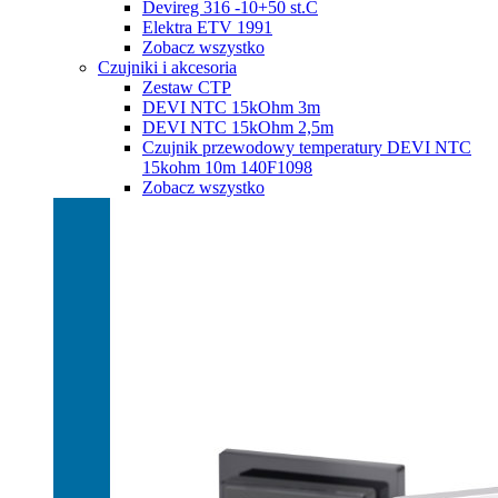
Devireg 316 -10+50 st.C
Elektra ETV 1991
Zobacz wszystko
Czujniki i akcesoria
Zestaw CTP
DEVI NTC 15kOhm 3m
DEVI NTC 15kOhm 2,5m
Czujnik przewodowy temperatury DEVI NTC
15kohm 10m 140F1098
Zobacz wszystko