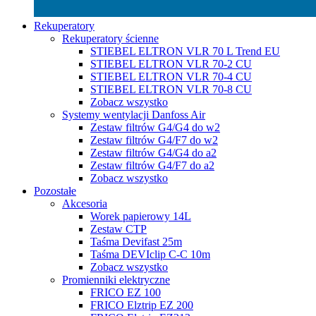
Rekuperatory
Rekuperatory ścienne
STIEBEL ELTRON VLR 70 L Trend EU
STIEBEL ELTRON VLR 70-2 CU
STIEBEL ELTRON VLR 70-4 CU
STIEBEL ELTRON VLR 70-8 CU
Zobacz wszystko
Systemy wentylacji Danfoss Air
Zestaw filtrów G4/G4 do w2
Zestaw filtrów G4/F7 do w2
Zestaw filtrów G4/G4 do a2
Zestaw filtrów G4/F7 do a2
Zobacz wszystko
Pozostałe
Akcesoria
Worek papierowy 14L
Zestaw CTP
Taśma Devifast 25m
Taśma DEVIclip C-C 10m
Zobacz wszystko
Promienniki elektryczne
FRICO EZ 100
FRICO Elztrip EZ 200