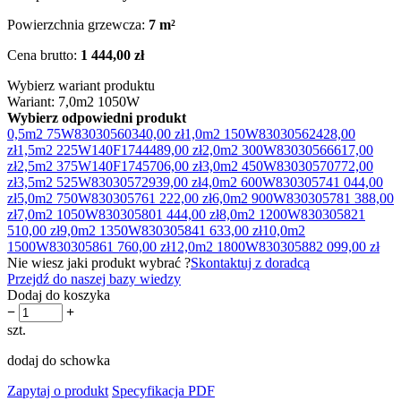
Powierzchnia grzewcza:
7 m²
Cena brutto:
1 444,00 zł
Wybierz wariant produktu
Wariant: 7,0m2 1050W
Wybierz odpowiedni produkt
0,5m2 75W
83030560
340,00 zł
1,0m2 150W
83030562
428,00
zł
1,5m2 225W
140F1744
489,00 zł
2,0m2 300W
83030566
617,00
zł
2,5m2 375W
140F1745
706,00 zł
3,0m2 450W
83030570
772,00
zł
3,5m2 525W
83030572
939,00 zł
4,0m2 600W
83030574
1 044,00
zł
5,0m2 750W
83030576
1 222,00 zł
6,0m2 900W
83030578
1 388,00
zł
7,0m2 1050W
83030580
1 444,00 zł
8,0m2 1200W
83030582
1
510,00 zł
9,0m2 1350W
83030584
1 633,00 zł
10,0m2
1500W
83030586
1 760,00 zł
12,0m2 1800W
83030588
2 099,00 zł
Nie wiesz jaki produkt wybrać ?
Skontaktuj z doradcą
Przejdź do naszej bazy wiedzy
Dodaj do koszyka
−
+
szt.
dodaj do schowka
Zapytaj o produkt
Specyfikacja PDF