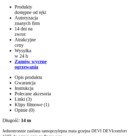
Produkty
dostępne od ręki
Autoryzacja
znanych firm
14 dni na
zwrot
Atrakcyjne
ceny
Wysyłka
w 24 h
Zamów wycenę
ogrzewania
Opis produktu
Gwarancja
Instrukcja
Polecane akcesoria
Linki (3)
Klipy filmowe (1)
Opinie (0)
Długość:
14 m
Jednostronnie zasilana samoprzylepna mata grzejna DEVI DEVIcomfort