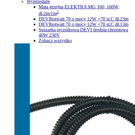
Wyprzedaże
Mata grzejna ELEKTRA MG 160, 160W,
2
dł.2m/1m
DEVIhotwatt 70 o mocy 12W +70 st.C dł.23m
DEVIhotwatt 70 o mocy 12W +70 st.C dł.13m
Suszarka ręcznikowa DEVI średnia chromowa
40W 230V
Zobacz wszystko