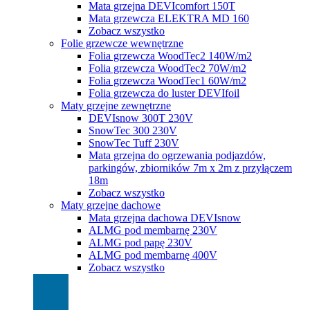
Mata grzejna DEVIcomfort 150T
Mata grzewcza ELEKTRA MD 160
Zobacz wszystko
Folie grzewcze wewnętrzne
Folia grzewcza WoodTec2 140W/m2
Folia grzewcza WoodTec2 70W/m2
Folia grzewcza WoodTec1 60W/m2
Folia grzewcza do luster DEVIfoil
Maty grzejne zewnętrzne
DEVIsnow 300T 230V
SnowTec 300 230V
SnowTec Tuff 230V
Mata grzejna do ogrzewania podjazdów,
parkingów, zbiorników 7m x 2m z przyłączem
18m
Zobacz wszystko
Maty grzejne dachowe
Mata grzejna dachowa DEVIsnow
ALMG pod membarnę 230V
ALMG pod papę 230V
ALMG pod membarnę 400V
Zobacz wszystko