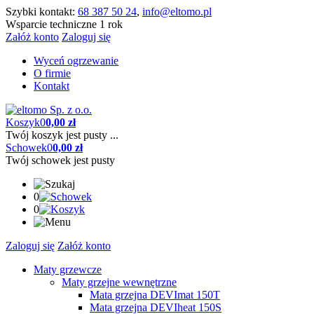
Szybki kontakt:
68 387 50 24
,
info@eltomo.pl
Wsparcie techniczne 1 rok
Załóż konto
Zaloguj się
Wyceń ogrzewanie
O firmie
Kontakt
Koszyk
0
0,00 zł
Twój koszyk jest pusty ...
Schowek
0
0,00 zł
Twój schowek jest pusty
0
0
Zaloguj się
Załóż konto
Maty grzewcze
Maty grzejne wewnętrzne
Mata grzejna DEVImat 150T
Mata grzejna DEVIheat 150S