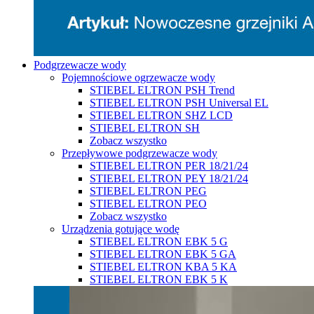
Podgrzewacze wody
Pojemnościowe ogrzewacze wody
STIEBEL ELTRON PSH Trend
STIEBEL ELTRON PSH Universal EL
STIEBEL ELTRON SHZ LCD
STIEBEL ELTRON SH
Zobacz wszystko
Przepływowe podgrzewacze wody
STIEBEL ELTRON PER 18/21/24
STIEBEL ELTRON PEY 18/21/24
STIEBEL ELTRON PEG
STIEBEL ELTRON PEO
Zobacz wszystko
Urządzenia gotujące wodę
STIEBEL ELTRON EBK 5 G
STIEBEL ELTRON EBK 5 GA
STIEBEL ELTRON KBA 5 KA
STIEBEL ELTRON EBK 5 K