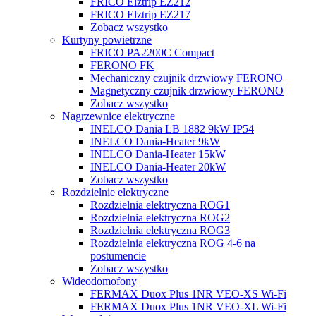
FRICO Elztrip EZ212
FRICO Elztrip EZ217
Zobacz wszystko
Kurtyny powietrzne
FRICO PA2200C Compact
FERONO FK
Mechaniczny czujnik drzwiowy FERONO
Magnetyczny czujnik drzwiowy FERONO
Zobacz wszystko
Nagrzewnice elektryczne
INELCO Dania LB 1882 9kW IP54
INELCO Dania-Heater 9kW
INELCO Dania-Heater 15kW
INELCO Dania-Heater 20kW
Zobacz wszystko
Rozdzielnie elektryczne
Rozdzielnia elektryczna ROG1
Rozdzielnia elektryczna ROG2
Rozdzielnia elektryczna ROG3
Rozdzielnia elektryczna ROG 4-6 na
postumencie
Zobacz wszystko
Wideodomofony
FERMAX Duox Plus 1NR VEO-XS Wi-Fi
FERMAX Duox Plus 1NR VEO-XL Wi-Fi