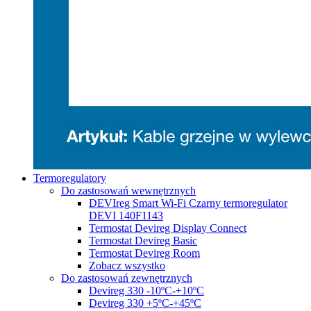
Termoregulatory
Do zastosowań wewnętrznych
DEVIreg Smart Wi-Fi Czarny termoregulator
DEVI 140F1143
Termostat Devireg Display Connect
Termostat Devireg Basic
Termostat Devireg Room
Zobacz wszystko
Do zastosowań zewnętrznych
Devireg 330 -10ºC-+10ºC
Devireg 330 +5ºC-+45ºC