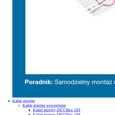
Kable grzejne
Kable grzejne wewnętrzne
Kabel grzejny DEVIflex 18T
Kabel grzejny DEVIflex 10T