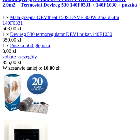
2,0m2 + Termostat Devireg 530 140F0331 + 140F1030 + puszka
1 x
Mata grzejna DEVIheat 150S DSVF 300W 2m2 dł.4m
140F0331
503,00 zł
1 x
Devireg 530 termoregulator DEVI nr kat.140F1030
359,00 zł
1 x
Puszka fi60 głęboka
3,00 zł
zobacz szczegóły
855,00 zł
W zestawie taniej o:
10,00 zł