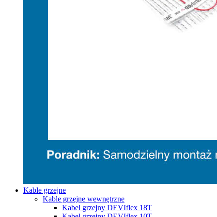
Kable grzejne
Kable grzejne wewnętrzne
Kabel grzejny DEVIflex 18T
Kabel grzejny DEVIflex 10T