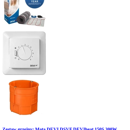
Zestaw grzejny: Mata DEVI DSVF DEVIheat 150S 300W