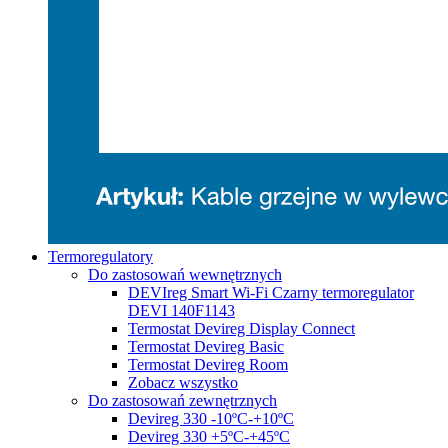
Termoregulatory
Do zastosowań wewnętrznych
DEVIreg Smart Wi-Fi Czarny termoregulator
DEVI 140F1143
Termostat Devireg Display Connect
Termostat Devireg Basic
Termostat Devireg Room
Zobacz wszystko
Do zastosowań zewnętrznych
Devireg 330 -10ºC-+10ºC
Devireg 330 +5ºC-+45ºC