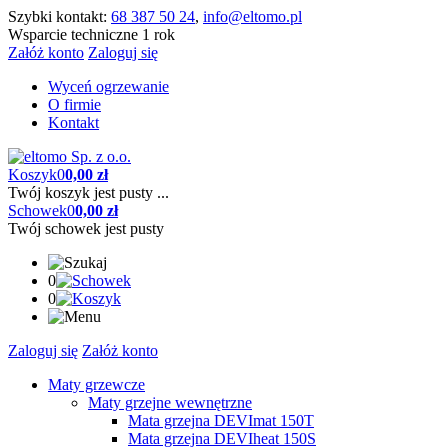
Szybki kontakt:
68 387 50 24
,
info@eltomo.pl
Wsparcie techniczne 1 rok
Załóż konto
Zaloguj się
Wyceń ogrzewanie
O firmie
Kontakt
Koszyk
0
0,00 zł
Twój koszyk jest pusty ...
Schowek
0
0,00 zł
Twój schowek jest pusty
0
0
Zaloguj się
Załóż konto
Maty grzewcze
Maty grzejne wewnętrzne
Mata grzejna DEVImat 150T
Mata grzejna DEVIheat 150S