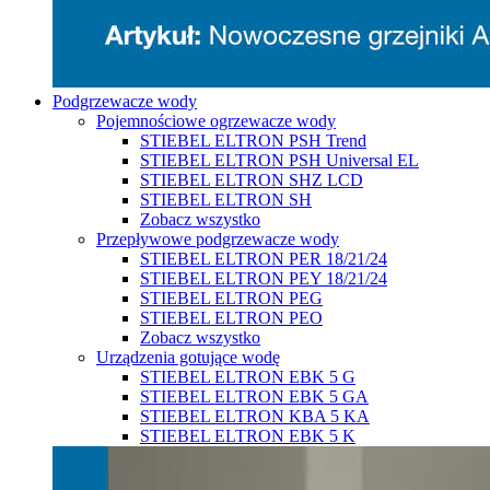
Podgrzewacze wody
Pojemnościowe ogrzewacze wody
STIEBEL ELTRON PSH Trend
STIEBEL ELTRON PSH Universal EL
STIEBEL ELTRON SHZ LCD
STIEBEL ELTRON SH
Zobacz wszystko
Przepływowe podgrzewacze wody
STIEBEL ELTRON PER 18/21/24
STIEBEL ELTRON PEY 18/21/24
STIEBEL ELTRON PEG
STIEBEL ELTRON PEO
Zobacz wszystko
Urządzenia gotujące wodę
STIEBEL ELTRON EBK 5 G
STIEBEL ELTRON EBK 5 GA
STIEBEL ELTRON KBA 5 KA
STIEBEL ELTRON EBK 5 K