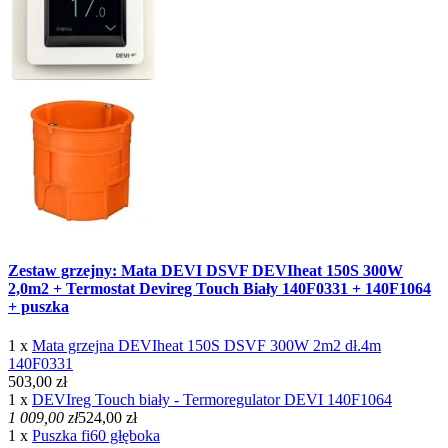
Zestaw grzejny: Mata DEVI DSVF DEVIheat 150S 300W
2,0m2 + Termostat Devireg Touch Biały 140F0331 + 140F1064
+ puszka
1 x
Mata grzejna DEVIheat 150S DSVF 300W 2m2 dł.4m
140F0331
503,00 zł
1 x
DEVIreg Touch biały - Termoregulator DEVI 140F1064
1 009,00 zł
524,00 zł
1 x
Puszka fi60 głęboka