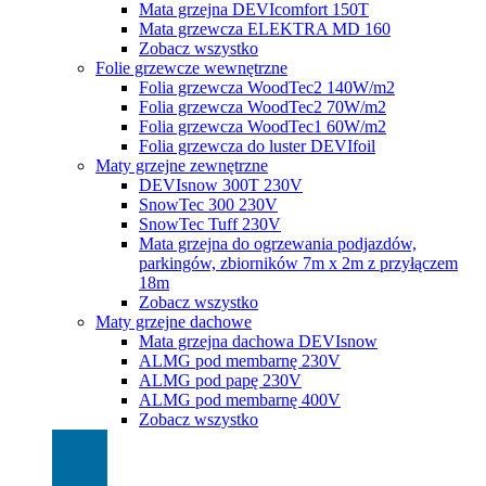
Mata grzejna DEVIcomfort 150T
Mata grzewcza ELEKTRA MD 160
Zobacz wszystko
Folie grzewcze wewnętrzne
Folia grzewcza WoodTec2 140W/m2
Folia grzewcza WoodTec2 70W/m2
Folia grzewcza WoodTec1 60W/m2
Folia grzewcza do luster DEVIfoil
Maty grzejne zewnętrzne
DEVIsnow 300T 230V
SnowTec 300 230V
SnowTec Tuff 230V
Mata grzejna do ogrzewania podjazdów,
parkingów, zbiorników 7m x 2m z przyłączem
18m
Zobacz wszystko
Maty grzejne dachowe
Mata grzejna dachowa DEVIsnow
ALMG pod membarnę 230V
ALMG pod papę 230V
ALMG pod membarnę 400V
Zobacz wszystko