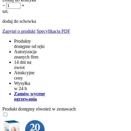
−
+
szt.
dodaj do schowka
Zapytaj o produkt
Specyfikacja PDF
Produkty
dostępne od ręki
Autoryzacja
znanych firm
14 dni na
zwrot
Atrakcyjne
ceny
Wysyłka
w 24 h
Zamów wycenę
ogrzewania
Produkt dostępny również w zestawach