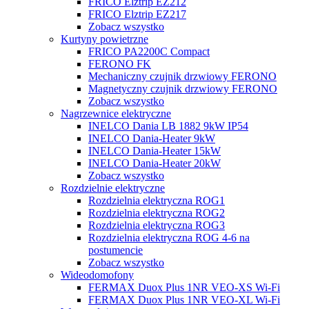
FRICO Elztrip EZ212
FRICO Elztrip EZ217
Zobacz wszystko
Kurtyny powietrzne
FRICO PA2200C Compact
FERONO FK
Mechaniczny czujnik drzwiowy FERONO
Magnetyczny czujnik drzwiowy FERONO
Zobacz wszystko
Nagrzewnice elektryczne
INELCO Dania LB 1882 9kW IP54
INELCO Dania-Heater 9kW
INELCO Dania-Heater 15kW
INELCO Dania-Heater 20kW
Zobacz wszystko
Rozdzielnie elektryczne
Rozdzielnia elektryczna ROG1
Rozdzielnia elektryczna ROG2
Rozdzielnia elektryczna ROG3
Rozdzielnia elektryczna ROG 4-6 na
postumencie
Zobacz wszystko
Wideodomofony
FERMAX Duox Plus 1NR VEO-XS Wi-Fi
FERMAX Duox Plus 1NR VEO-XL Wi-Fi