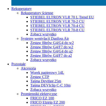
Rekuperatory
Rekuperatory ścienne
STIEBEL ELTRON VLR 70 L Trend EU
STIEBEL ELTRON VLR 70-2 CU
STIEBEL ELTRON VLR 70-4 CU
STIEBEL ELTRON VLR 70-8 CU
Zobacz wszystko
Systemy wentylacji Danfoss Air
Zestaw filtrów G4/G4 do w2
Zestaw filtrów G4/F7 do w2
Zestaw filtrów G4/G4 do a2
Zestaw filtrów G4/F7 do a2
Zobacz wszystko
Pozostałe
Akcesoria
Worek papierowy 14L
Zestaw CTP
Taśma Devifast 25m
Taśma DEVIclip C-C 10m
Zobacz wszystko
Promienniki elektryczne
FRICO EZ 100
FRICO Elztrip EZ 200