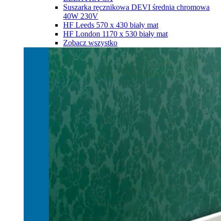
Suszarka ręcznikowa DEVI średnia chromowa
40W 230V
HF Leeds 570 х 430 biały mat
HF London 1170 х 530 biały mat
Zobacz wszystko