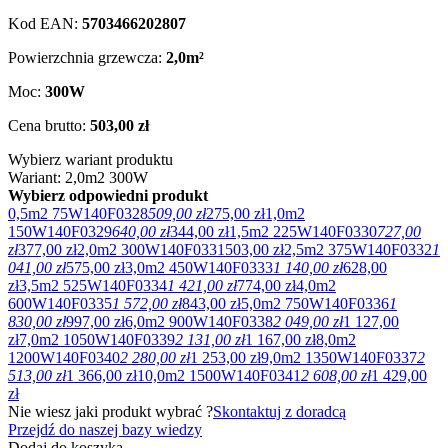
Kod EAN:
5703466202807
Powierzchnia grzewcza:
2,0m²
Moc:
300W
Cena brutto:
503,00 zł
Wybierz wariant produktu
Wariant: 2,0m2 300W
Wybierz odpowiedni produkt
0,5m2 75W
140F0328
509,00 zł
275,00 zł
1,0m2
150W
140F0329
640,00 zł
344,00 zł
1,5m2 225W
140F0330
727,00
zł
377,00 zł
2,0m2 300W
140F0331
503,00 zł
2,5m2 375W
140F0332
1
041,00 zł
575,00 zł
3,0m2 450W
140F0333
1 140,00 zł
628,00
zł
3,5m2 525W
140F0334
1 421,00 zł
774,00 zł
4,0m2
600W
140F0335
1 572,00 zł
843,00 zł
5,0m2 750W
140F0336
1
830,00 zł
997,00 zł
6,0m2 900W
140F0338
2 049,00 zł
1 127,00
zł
7,0m2 1050W
140F0339
2 131,00 zł
1 167,00 zł
8,0m2
1200W
140F0340
2 280,00 zł
1 253,00 zł
9,0m2 1350W
140F0337
2
513,00 zł
1 366,00 zł
10,0m2 1500W
140F0341
2 608,00 zł
1 429,00
zł
Nie wiesz jaki produkt wybrać ?
Skontaktuj z doradcą
Przejdź do naszej bazy wiedzy
Dodaj do koszyka