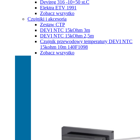
Devireg 316 -10+50 st.C
Elektra ETV 1991
Zobacz wszystko
Czujniki i akcesoria
Zestaw CTP
DEVI NTC 15kOhm 3m
DEVI NTC 15kOhm 2,5m
Czujnik przewodowy temperatury DEVI NTC
15kohm 10m 140F1098
Zobacz wszystko