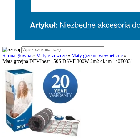
Strona główna
»
Maty grzewcze
»
Maty grzejne wewnętrzne
»
Mata grzejna DEVIheat 150S DSVF 300W 2m2 dł.4m 140F0331