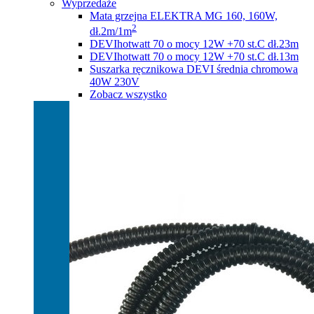
Wyprzedaże
Mata grzejna ELEKTRA MG 160, 160W,
2
dł.2m/1m
DEVIhotwatt 70 o mocy 12W +70 st.C dł.23m
DEVIhotwatt 70 o mocy 12W +70 st.C dł.13m
Suszarka ręcznikowa DEVI średnia chromowa
40W 230V
Zobacz wszystko