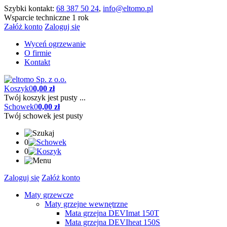
Szybki kontakt:
68 387 50 24
,
info@eltomo.pl
Wsparcie techniczne 1 rok
Załóż konto
Zaloguj się
Wyceń ogrzewanie
O firmie
Kontakt
Koszyk
0
0,00 zł
Twój koszyk jest pusty ...
Schowek
0
0,00 zł
Twój schowek jest pusty
0
0
Zaloguj się
Załóż konto
Maty grzewcze
Maty grzejne wewnętrzne
Mata grzejna DEVImat 150T
Mata grzejna DEVIheat 150S