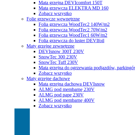
Mata grzejna DEVIcomfort 150T
Mata grzewcza ELEKTRA MD 160
Zobacz wszystko
Folie grzewcze wewnętrzne
Folia grzewcza WoodTec2 140W/m2
Folia grzewcza WoodTec2 70W/m2
Folia grzewcza WoodTec1 60W/m2
Folia grzewcza do luster DEVIfoil
Maty grzejne zewnętrzne
DEVIsnow 300T 230V
SnowTec 300 230V
SnowTec Tuff 230V
Mata grzejna do ogrzewania podjazdów, parking
Zobacz wszystko
Maty grzejne dachowe
Mata grzejna dachowa DEVIsnow
ALMG pod membarnę 230V
ALMG pod papę 230V
ALMG pod membarnę 400V
Zobacz wszystko