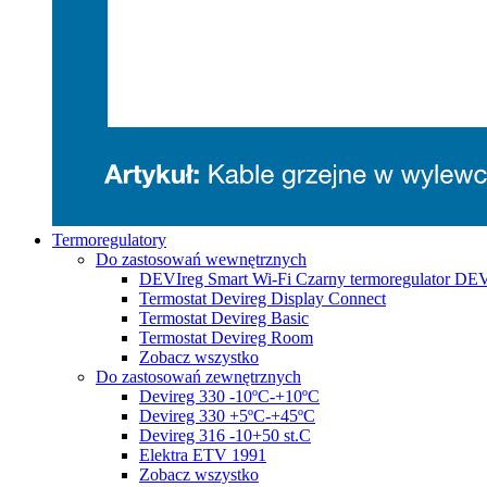
Termoregulatory
Do zastosowań wewnętrznych
DEVIreg Smart Wi-Fi Czarny termoregulator DE
Termostat Devireg Display Connect
Termostat Devireg Basic
Termostat Devireg Room
Zobacz wszystko
Do zastosowań zewnętrznych
Devireg 330 -10ºC-+10ºC
Devireg 330 +5ºC-+45ºC
Devireg 316 -10+50 st.C
Elektra ETV 1991
Zobacz wszystko