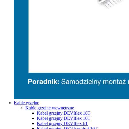
Kable grzejne
Kable grzejne wewnętrzne
Kabel grzejny DEVIflex 18T
Kabel grzejny DEVIflex 10T
Kabel grzejny DEVIflex 6T
Kabel grzejny DEVIcomfort 10T