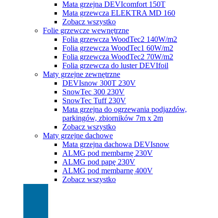
Mata grzejna DEVIcomfort 150T
Mata grzewcza ELEKTRA MD 160
Zobacz wszystko
Folie grzewcze wewnętrzne
Folia grzewcza WoodTec2 140W/m2
Folia grzewcza WoodTec1 60W/m2
Folia grzewcza WoodTec2 70W/m2
Folia grzewcza do luster DEVIfoil
Maty grzejne zewnętrzne
DEVIsnow 300T 230V
SnowTec 300 230V
SnowTec Tuff 230V
Mata grzejna do ogrzewania podjazdów,
parkingów, zbiorników 7m x 2m
Zobacz wszystko
Maty grzejne dachowe
Mata grzejna dachowa DEVIsnow
ALMG pod membarnę 230V
ALMG pod papę 230V
ALMG pod membarnę 400V
Zobacz wszystko