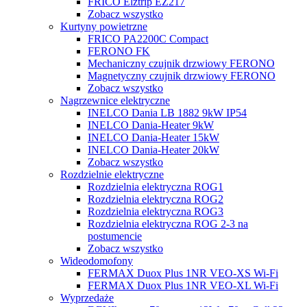
FRICO Elztrip EZ217
Zobacz wszystko
Kurtyny powietrzne
FRICO PA2200C Compact
FERONO FK
Mechaniczny czujnik drzwiowy FERONO
Magnetyczny czujnik drzwiowy FERONO
Zobacz wszystko
Nagrzewnice elektryczne
INELCO Dania LB 1882 9kW IP54
INELCO Dania-Heater 9kW
INELCO Dania-Heater 15kW
INELCO Dania-Heater 20kW
Zobacz wszystko
Rozdzielnie elektryczne
Rozdzielnia elektryczna ROG1
Rozdzielnia elektryczna ROG2
Rozdzielnia elektryczna ROG3
Rozdzielnia elektryczna ROG 2-3 na
postumencie
Zobacz wszystko
Wideodomofony
FERMAX Duox Plus 1NR VEO-XS Wi-Fi
FERMAX Duox Plus 1NR VEO-XL Wi-Fi
Wyprzedaże