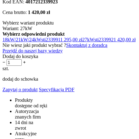
Kod EAN:
4017212339923
Cena brutto:
1 420,00 zł
Wybierz wariant produktu
Wariant: 27kW
Wybierz odpowiedni produkt
18kW/21kW/24kW
sti233991
1 295,00 zł
27kW
sti233992
1 420,00 zł
Nie wiesz jaki produkt wybrać ?
Skontaktuj z doradcą
Przejdź do naszej bazy wiedzy
Dodaj do koszyka
−
+
szt.
dodaj do schowka
Zapytaj o produkt
Specyfikacja PDF
Produkty
dostępne od ręki
Autoryzacja
znanych firm
14 dni na
zwrot
Atrakcyjne