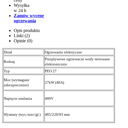
ceny
Wysyłka
w 24 h
Zamów wycenę
ogrzewania
Opis produktu
Linki (2)
Opinie (0)
Dział
Ogrzewanie elektryczne
Przepływowe ogrzewacze wody sterowane
Rodzaj
elektronicznie
Typ
PEO 27
Moc (wymagane
27kW (40A)
zabezpieczenie)
Napięcie zasilania
400V
Wymiary (wys./szer./gł.)
485/226
/93 mm