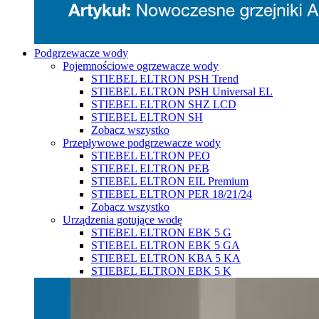
Podgrzewacze wody
Pojemnościowe ogrzewacze wody
STIEBEL ELTRON PSH Trend
STIEBEL ELTRON PSH Universal EL
STIEBEL ELTRON SHZ LCD
STIEBEL ELTRON SH
Zobacz wszystko
Przepływowe podgrzewacze wody
STIEBEL ELTRON PEO
STIEBEL ELTRON PEB
STIEBEL ELTRON EIL Premium
STIEBEL ELTRON PER 18/21/24
Zobacz wszystko
Urządzenia gotujące wodę
STIEBEL ELTRON EBK 5 G
STIEBEL ELTRON EBK 5 GA
STIEBEL ELTRON KBA 5 KA
STIEBEL ELTRON EBK 5 K