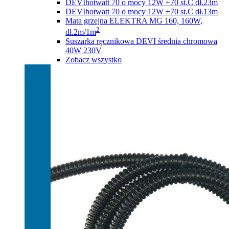
DEVIhotwatt 70 o mocy 12W +70 st.C dł.23m
DEVIhotwatt 70 o mocy 12W +70 st.C dł.13m
Mata grzejna ELEKTRA MG 160, 160W,
2
dł.2m/1m
Suszarka ręcznikowa DEVI średnia chromowa
40W 230V
Zobacz wszystko