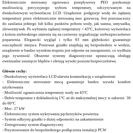
Elektronicznie sterowany ogrzewacz przepływowy PEO przekonuje
możliwością precyzyjnego wyboru temperatury, odczytywanym na
dwukolorowym wyświetlaczu LCD. Urządzenie podgrzeje wodę do żądanej
temperatury przez elektronicznie sterowaną moc grzewczą. Jest przeznaczony
do zasilania jednego lub kilku punktów poboru wody, jak wanna, umywalka,
zlewozmywak. Po wybraniu żądanej temperatury > 43°C, kolorowy wyświetlacz
z koloru niebieskiego zmienia się na czerwony sygnalizując niebezpieczeństwo
poparzenia. Elegancki wygląd i tylko 93 mm głębokości gwarantuje
oszczędność miejsca. Ponieważ grzałki znajdują się bezpośrednio w wodzie,
urządzenie w bardzo wysokim stopniu jest odporne na zawapnienie, co wydłuża
jego żywotność. Obszerne systemy diagnostyczne upraszczają obsługę
ewentualne usunięcie błędów i oferują wysoki poziom bezpieczeństwa.
Główne cechy:
- Dwukolorowy wyświetlacz LCD ułatwia komunikację z urządzeniem
- Elektroniczne sterowanie mocą gwarantuje bardzo wysoki komfort
użytkowania
- Możliwość ograniczenia temperatury wody na 43°C
- Dobór temperatur z dokładnością 1°C aż do maksymalnej mocy w zakresie: 30
do 60°C
- Moc: 27 kW
- Elektroniczny system wykrywania pęcherzyków powietrza
- System odkrytej grzałki o dużej odporności na zakamienienie
- Zintegrowany system diagnostyczny
- Przystosowanie do bezpośredniego podłączenia instalacji PCW