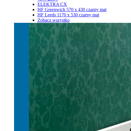
ELEKTRA CX
HF Greenwich 570 х 430 czarny mat
HF Leeds 1170 х 530 czarny mat
Zobacz wszystko