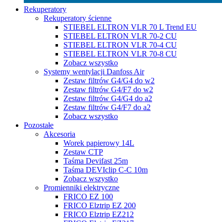
Rekuperatory
Rekuperatory ścienne
STIEBEL ELTRON VLR 70 L Trend EU
STIEBEL ELTRON VLR 70-2 CU
STIEBEL ELTRON VLR 70-4 CU
STIEBEL ELTRON VLR 70-8 CU
Zobacz wszystko
Systemy wentylacji Danfoss Air
Zestaw filtrów G4/G4 do w2
Zestaw filtrów G4/F7 do w2
Zestaw filtrów G4/G4 do a2
Zestaw filtrów G4/F7 do a2
Zobacz wszystko
Pozostałe
Akcesoria
Worek papierowy 14L
Zestaw CTP
Taśma Devifast 25m
Taśma DEVIclip C-C 10m
Zobacz wszystko
Promienniki elektryczne
FRICO EZ 100
FRICO Elztrip EZ 200
FRICO Elztrip EZ212