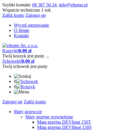
Szybki kontakt:
68 387 50 24
,
info@eltomo.pl
Wsparcie techniczne 1 rok
Załóż konto
Zaloguj się
Wyceń ogrzewanie
O firmie
Kontakt
Koszyk
0
0,00 zł
Twój koszyk jest pusty ...
Schowek
0
0,00 zł
Twój schowek jest pusty
0
0
Zaloguj się
Załóż konto
Maty grzewcze
Maty grzejne wewnętrzne
Mata grzejna DEVImat 150T
Mata grzejna DEVIheat 150S