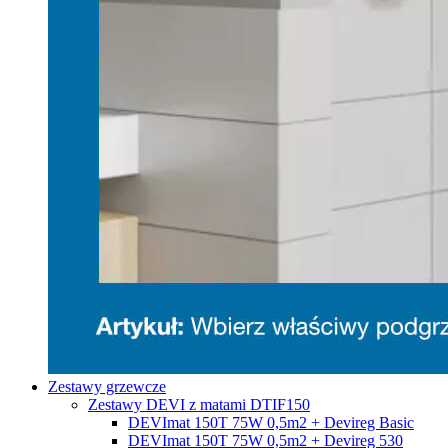
Zestawy grzewcze
Zestawy DEVI z matami DTIF150
DEVImat 150T 75W 0,5m2 + Devireg Basic
DEVImat 150T 75W 0,5m2 + Devireg 530