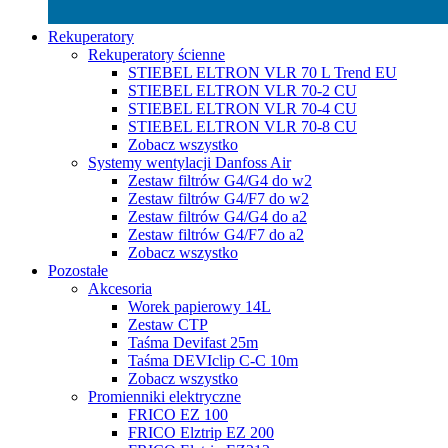
Rekuperatory
Rekuperatory ścienne
STIEBEL ELTRON VLR 70 L Trend EU
STIEBEL ELTRON VLR 70-2 CU
STIEBEL ELTRON VLR 70-4 CU
STIEBEL ELTRON VLR 70-8 CU
Zobacz wszystko
Systemy wentylacji Danfoss Air
Zestaw filtrów G4/G4 do w2
Zestaw filtrów G4/F7 do w2
Zestaw filtrów G4/G4 do a2
Zestaw filtrów G4/F7 do a2
Zobacz wszystko
Pozostałe
Akcesoria
Worek papierowy 14L
Zestaw CTP
Taśma Devifast 25m
Taśma DEVIclip C-C 10m
Zobacz wszystko
Promienniki elektryczne
FRICO EZ 100
FRICO Elztrip EZ 200