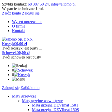
Szybki kontakt:
68 387 50 24
,
info@eltomo.pl
Wsparcie techniczne 1 rok
Załóż konto
Zaloguj się
Wyceń ogrzewanie
O firmie
Kontakt
Koszyk
0
0,00 zł
Twój koszyk jest pusty ...
Schowek
0
0,00 zł
Twój schowek jest pusty
0
0
Zaloguj się
Załóż konto
Maty grzewcze
Maty grzejne wewnętrzne
Mata grzejna DEVImat 150T
Mata grzejna DEVIheat 150S