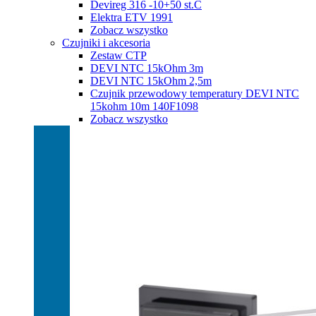
Devireg 316 -10+50 st.C
Elektra ETV 1991
Zobacz wszystko
Czujniki i akcesoria
Zestaw CTP
DEVI NTC 15kOhm 3m
DEVI NTC 15kOhm 2,5m
Czujnik przewodowy temperatury DEVI NTC
15kohm 10m 140F1098
Zobacz wszystko