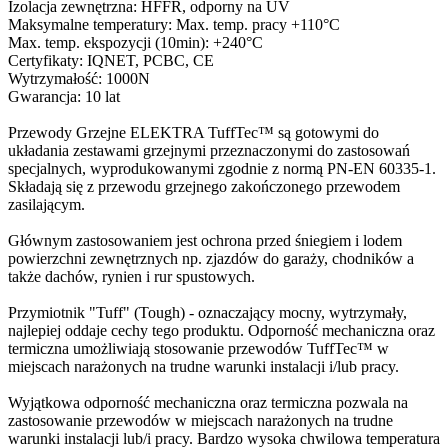
Izolacja zewnętrzna: HFFR, odporny na UV
Maksymalne temperatury: Max. temp. pracy +110°C
Max. temp. ekspozycji (10min): +240°C
Certyfikaty: IQNET, PCBC, CE
Wytrzymałość: 1000N
Gwarancja: 10 lat
Przewody Grzejne ELEKTRA TuffTec™ są gotowymi do
układania zestawami grzejnymi przeznaczonymi do zastosowań
specjalnych, wyprodukowanymi zgodnie z normą PN-EN 60335-1.
Składają się z przewodu grzejnego zakończonego przewodem
zasilającym.
Głównym zastosowaniem jest ochrona przed śniegiem i lodem
powierzchni zewnętrznych np. zjazdów do garaży, chodników a
także dachów, rynien i rur spustowych.
Przymiotnik "Tuff" (Tough) - oznaczający mocny, wytrzymały,
najlepiej oddaje cechy tego produktu. Odporność mechaniczna oraz
termiczna umożliwiają stosowanie przewodów TuffTec™ w
miejscach narażonych na trudne warunki instalacji i/lub pracy.
Wyjątkowa odporność mechaniczna oraz termiczna pozwala na
zastosowanie przewodów w miejscach narażonych na trudne
warunki instalacji lub/i pracy. Bardzo wysoka chwilowa temperatura