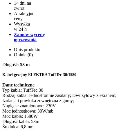
14 dni na
zwrot
Atrakcyjne
ceny
Wysyłka
w 24 h
Zamów wycenę
ogrzewania
Opis produktu
Opinie (0)
Długość:
53 m
Kabel grzejny ELEKTRA TuffTec 30/1580
Dane techniczne
Typ kabla: TuffTec 30
Rodzaj kabla: Jednostronnie zasilany; Dwużyłowy z ekranem;
Izolacja i powłoka zewnętrzna z gumy;
Napięcie znamionowe: 230V
Moc jednostkowa: 30W/mb
Moc kabla: 1580W
Długość kabla: 53m
Średnica: 6,8mm