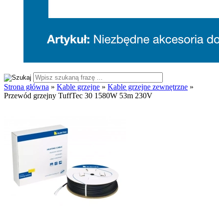
Strona główna
»
Kable grzejne
»
Kable grzejne zewnętrzne
»
Przewód grzejny TuffTec 30 1580W 53m 230V