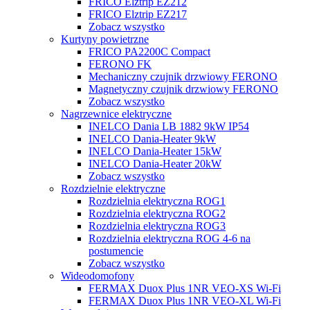
FRICO Elztrip EZ212
FRICO Elztrip EZ217
Zobacz wszystko
Kurtyny powietrzne
FRICO PA2200C Compact
FERONO FK
Mechaniczny czujnik drzwiowy FERONO
Magnetyczny czujnik drzwiowy FERONO
Zobacz wszystko
Nagrzewnice elektryczne
INELCO Dania LB 1882 9kW IP54
INELCO Dania-Heater 9kW
INELCO Dania-Heater 15kW
INELCO Dania-Heater 20kW
Zobacz wszystko
Rozdzielnie elektryczne
Rozdzielnia elektryczna ROG1
Rozdzielnia elektryczna ROG2
Rozdzielnia elektryczna ROG3
Rozdzielnia elektryczna ROG 4-6 na
postumencie
Zobacz wszystko
Wideodomofony
FERMAX Duox Plus 1NR VEO-XS Wi-Fi
FERMAX Duox Plus 1NR VEO-XL Wi-Fi