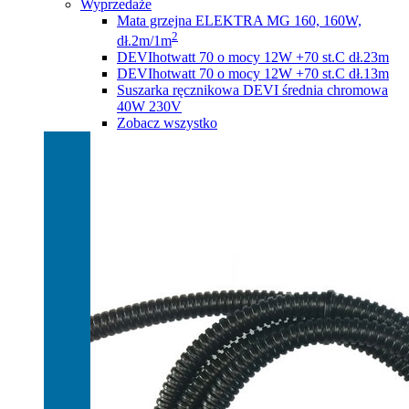
Wyprzedaże
Mata grzejna ELEKTRA MG 160, 160W,
2
dł.2m/1m
DEVIhotwatt 70 o mocy 12W +70 st.C dł.23m
DEVIhotwatt 70 o mocy 12W +70 st.C dł.13m
Suszarka ręcznikowa DEVI średnia chromowa
40W 230V
Zobacz wszystko