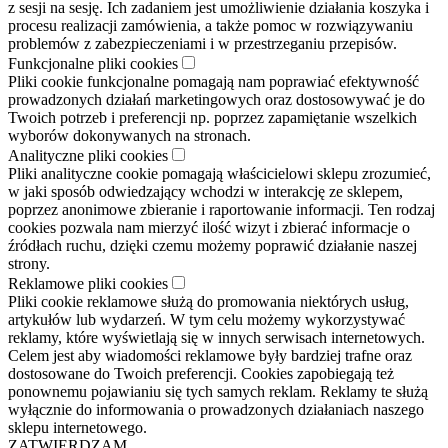
z sesji na sesję. Ich zadaniem jest umożliwienie działania koszyka i
procesu realizacji zamówienia, a także pomoc w rozwiązywaniu
problemów z zabezpieczeniami i w przestrzeganiu przepisów.
Funkcjonalne pliki cookies
Pliki cookie funkcjonalne pomagają nam poprawiać efektywność
prowadzonych działań marketingowych oraz dostosowywać je do
Twoich potrzeb i preferencji np. poprzez zapamiętanie wszelkich
wyborów dokonywanych na stronach.
Analityczne pliki cookies
Pliki analityczne cookie pomagają właścicielowi sklepu zrozumieć,
w jaki sposób odwiedzający wchodzi w interakcję ze sklepem,
poprzez anonimowe zbieranie i raportowanie informacji. Ten rodzaj
cookies pozwala nam mierzyć ilość wizyt i zbierać informacje o
źródłach ruchu, dzięki czemu możemy poprawić działanie naszej
strony.
Reklamowe pliki cookies
Pliki cookie reklamowe służą do promowania niektórych usług,
artykułów lub wydarzeń. W tym celu możemy wykorzystywać
reklamy, które wyświetlają się w innych serwisach internetowych.
Celem jest aby wiadomości reklamowe były bardziej trafne oraz
dostosowane do Twoich preferencji. Cookies zapobiegają też
ponownemu pojawianiu się tych samych reklam. Reklamy te służą
wyłącznie do informowania o prowadzonych działaniach naszego
sklepu internetowego.
ZATWIERDZAM