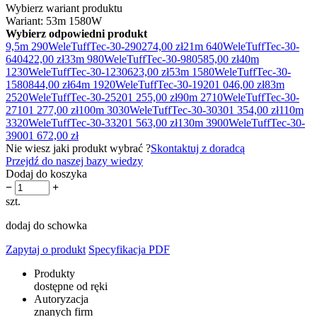
Wybierz wariant produktu
Wariant: 53m 1580W
Wybierz odpowiedni produkt
9,5m 290W
eleTuffTec-30-290
274,00 zł
21m 640W
eleTuffTec-30-
640
422,00 zł
33m 980W
eleTuffTec-30-980
585,00 zł
40m
1230W
eleTuffTec-30-1230
623,00 zł
53m 1580W
eleTuffTec-30-
1580
844,00 zł
64m 1920W
eleTuffTec-30-1920
1 046,00 zł
83m
2520W
eleTuffTec-30-2520
1 255,00 zł
90m 2710W
eleTuffTec-30-
2710
1 277,00 zł
100m 3030W
eleTuffTec-30-3030
1 354,00 zł
110m
3320W
eleTuffTec-30-3320
1 563,00 zł
130m 3900W
eleTuffTec-30-
3900
1 672,00 zł
Nie wiesz jaki produkt wybrać ?
Skontaktuj z doradcą
Przejdź do naszej bazy wiedzy
Dodaj do koszyka
−
+
szt.
dodaj do schowka
Zapytaj o produkt
Specyfikacja PDF
Produkty
dostępne od ręki
Autoryzacja
znanych firm