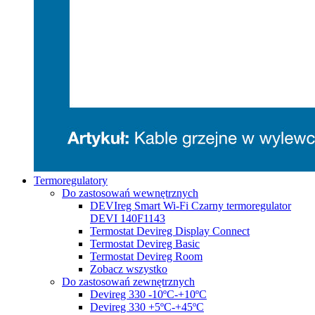
Termoregulatory
Do zastosowań wewnętrznych
DEVIreg Smart Wi-Fi Czarny termoregulator
DEVI 140F1143
Termostat Devireg Display Connect
Termostat Devireg Basic
Termostat Devireg Room
Zobacz wszystko
Do zastosowań zewnętrznych
Devireg 330 -10ºC-+10ºC
Devireg 330 +5ºC-+45ºC