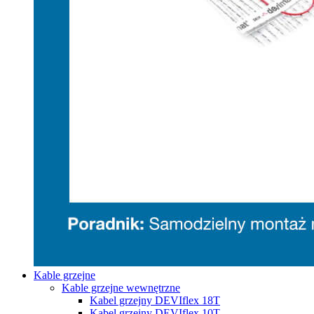
Kable grzejne
Kable grzejne wewnętrzne
Kabel grzejny DEVIflex 18T
Kabel grzejny DEVIflex 10T