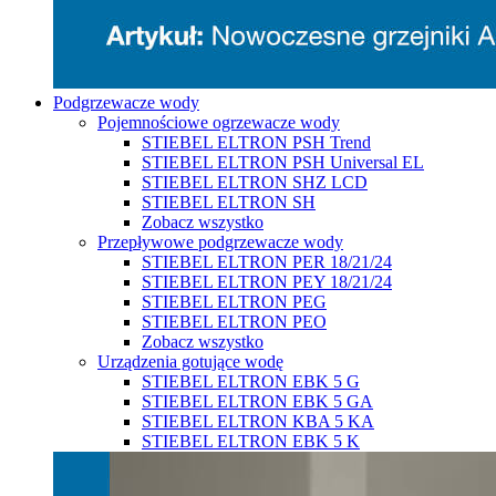
Podgrzewacze wody
Pojemnościowe ogrzewacze wody
STIEBEL ELTRON PSH Trend
STIEBEL ELTRON PSH Universal EL
STIEBEL ELTRON SHZ LCD
STIEBEL ELTRON SH
Zobacz wszystko
Przepływowe podgrzewacze wody
STIEBEL ELTRON PER 18/21/24
STIEBEL ELTRON PEY 18/21/24
STIEBEL ELTRON PEG
STIEBEL ELTRON PEO
Zobacz wszystko
Urządzenia gotujące wodę
STIEBEL ELTRON EBK 5 G
STIEBEL ELTRON EBK 5 GA
STIEBEL ELTRON KBA 5 KA
STIEBEL ELTRON EBK 5 K