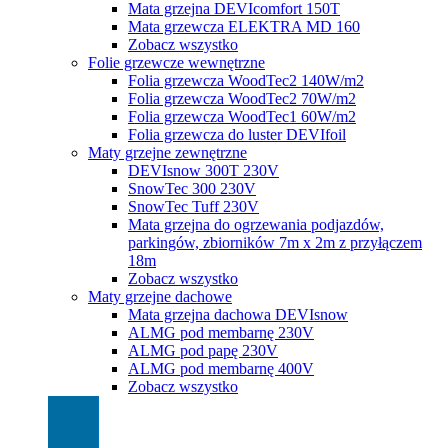
Mata grzejna DEVIcomfort 150T
Mata grzewcza ELEKTRA MD 160
Zobacz wszystko
Folie grzewcze wewnętrzne
Folia grzewcza WoodTec2 140W/m2
Folia grzewcza WoodTec2 70W/m2
Folia grzewcza WoodTec1 60W/m2
Folia grzewcza do luster DEVIfoil
Maty grzejne zewnętrzne
DEVIsnow 300T 230V
SnowTec 300 230V
SnowTec Tuff 230V
Mata grzejna do ogrzewania podjazdów,
parkingów, zbiorników 7m x 2m z przyłączem
18m
Zobacz wszystko
Maty grzejne dachowe
Mata grzejna dachowa DEVIsnow
ALMG pod membarnę 230V
ALMG pod papę 230V
ALMG pod membarnę 400V
Zobacz wszystko