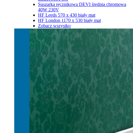
Suszarka ręcznikowa DEVI średnia chromowa
40W 230V
HF Leeds 570 х 430 biały mat
HF London 1170 х 530 biały mat
Zobacz wszystko