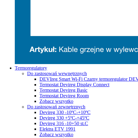
Termoregulatory
Do zastosowań wewnętrznych
DEVIreg Smart Wi-Fi Czarny termoregulator DE
Termostat Devireg Display Connect
Termostat Devireg Basic
Termostat Devireg Room
Zobacz wszystko
Do zastosowań zewnętrznych
Devireg 330 -10ºC-+10ºC
Devireg 330 +5ºC-+45ºC
Devireg 316 -10+50 st.C
Elektra ETV 1991
Zobacz wszystko