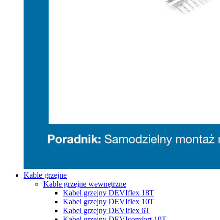
Kable grzejne
Kable grzejne wewnętrzne
Kabel grzejny DEVIflex 18T
Kabel grzejny DEVIflex 10T
Kabel grzejny DEVIflex 6T
Kabel grzejny DEVIcomfort 10T