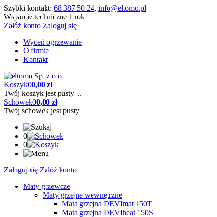
Szybki kontakt:
68 387 50 24
,
info@eltomo.pl
Wsparcie techniczne 1 rok
Załóż konto
Zaloguj się
Wyceń ogrzewanie
O firmie
Kontakt
Koszyk
0
0,00 zł
Twój koszyk jest pusty ...
Schowek
0
0,00 zł
Twój schowek jest pusty
0
0
Zaloguj się
Załóż konto
Maty grzewcze
Maty grzejne wewnętrzne
Mata grzejna DEVImat 150T
Mata grzejna DEVIheat 150S