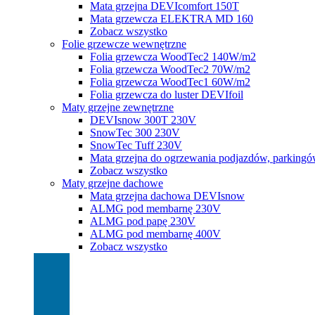
Mata grzejna DEVIcomfort 150T
Mata grzewcza ELEKTRA MD 160
Zobacz wszystko
Folie grzewcze wewnętrzne
Folia grzewcza WoodTec2 140W/m2
Folia grzewcza WoodTec2 70W/m2
Folia grzewcza WoodTec1 60W/m2
Folia grzewcza do luster DEVIfoil
Maty grzejne zewnętrzne
DEVIsnow 300T 230V
SnowTec 300 230V
SnowTec Tuff 230V
Mata grzejna do ogrzewania podjazdów, parking
Zobacz wszystko
Maty grzejne dachowe
Mata grzejna dachowa DEVIsnow
ALMG pod membarnę 230V
ALMG pod papę 230V
ALMG pod membarnę 400V
Zobacz wszystko