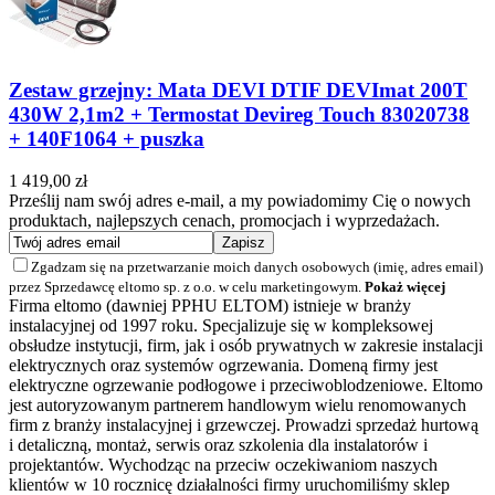
Zestaw grzejny: Mata DEVI DTIF DEVImat 200T
430W 2,1m2 + Termostat Devireg Touch 83020738
+ 140F1064 + puszka
1 419,00 zł
Prześlij nam swój adres e-mail, a my powiadomimy Cię o nowych
produktach, najlepszych cenach, promocjach i wyprzedażach.
Zgadzam się na przetwarzanie moich danych osobowych (imię, adres email)
przez Sprzedawcę eltomo sp. z o.o. w celu marketingowym.
Pokaż więcej
Firma eltomo (dawniej PPHU ELTOM) istnieje w branży
instalacyjnej od 1997 roku. Specjalizuje się w kompleksowej
obsłudze instytucji, firm, jak i osób prywatnych w zakresie instalacji
elektrycznych oraz systemów ogrzewania. Domeną firmy jest
elektryczne ogrzewanie podłogowe i przeciwoblodzeniowe. Eltomo
jest autoryzowanym partnerem handlowym wielu renomowanych
firm z branży instalacyjnej i grzewczej. Prowadzi sprzedaż hurtową
i detaliczną, montaż, serwis oraz szkolenia dla instalatorów i
projektantów. Wychodząc na przeciw oczekiwaniom naszych
klientów w 10 rocznicę działalności firmy uruchomiliśmy sklep