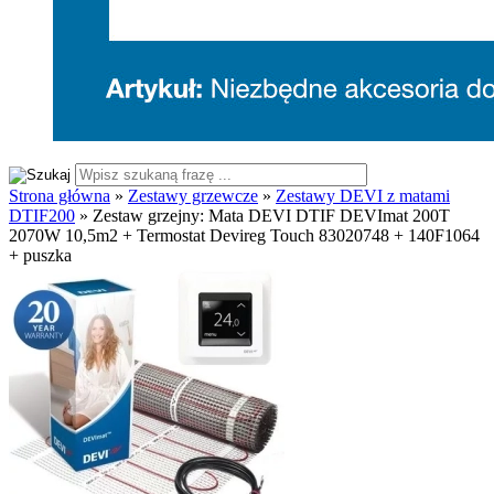
Strona główna
»
Zestawy grzewcze
»
Zestawy DEVI z matami
DTIF200
»
Zestaw grzejny: Mata DEVI DTIF DEVImat 200T
2070W 10,5m2 + Termostat Devireg Touch 83020748 + 140F1064
+ puszka