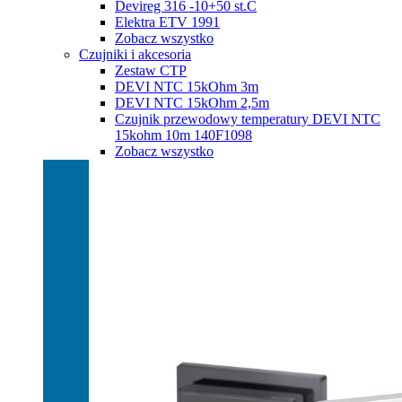
Devireg 316 -10+50 st.C
Elektra ETV 1991
Zobacz wszystko
Czujniki i akcesoria
Zestaw CTP
DEVI NTC 15kOhm 3m
DEVI NTC 15kOhm 2,5m
Czujnik przewodowy temperatury DEVI NTC
15kohm 10m 140F1098
Zobacz wszystko