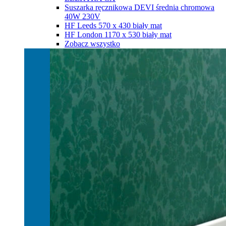
Suszarka ręcznikowa DEVI średnia chromowa
40W 230V
HF Leeds 570 х 430 biały mat
HF London 1170 х 530 biały mat
Zobacz wszystko