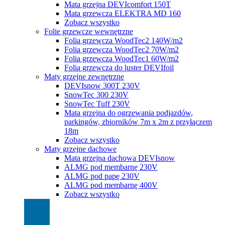
Mata grzejna DEVIcomfort 150T
Mata grzewcza ELEKTRA MD 160
Zobacz wszystko
Folie grzewcze wewnętrzne
Folia grzewcza WoodTec2 140W/m2
Folia grzewcza WoodTec2 70W/m2
Folia grzewcza WoodTec1 60W/m2
Folia grzewcza do luster DEVIfoil
Maty grzejne zewnętrzne
DEVIsnow 300T 230V
SnowTec 300 230V
SnowTec Tuff 230V
Mata grzejna do ogrzewania podjazdów,
parkingów, zbiorników 7m x 2m z przyłączem
18m
Zobacz wszystko
Maty grzejne dachowe
Mata grzejna dachowa DEVIsnow
ALMG pod membarnę 230V
ALMG pod papę 230V
ALMG pod membarnę 400V
Zobacz wszystko