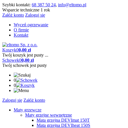
Szybki kontakt:
68 387 50 24
,
info@eltomo.pl
Wsparcie techniczne 1 rok
Załóż konto
Zaloguj się
Wyceń ogrzewanie
O firmie
Kontakt
Koszyk
0
0,00 zł
Twój koszyk jest pusty ...
Schowek
0
0,00 zł
Twój schowek jest pusty
0
0
Zaloguj się
Załóż konto
Maty grzewcze
Maty grzejne wewnętrzne
Mata grzejna DEVImat 150T
Mata grzejna DEVIheat 150S