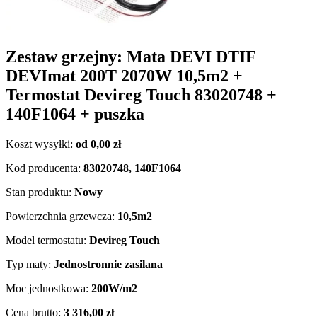
Zestaw grzejny: Mata DEVI DTIF
DEVImat 200T 2070W 10,5m2 +
Termostat Devireg Touch 83020748 +
140F1064 + puszka
Koszt wysyłki:
od 0,00 zł
Kod producenta:
83020748, 140F1064
Stan produktu:
Nowy
Powierzchnia grzewcza:
10,5m2
Model termostatu:
Devireg Touch
Typ maty:
Jednostronnie zasilana
Moc jednostkowa:
200W/m2
Cena brutto:
3 316,00 zł