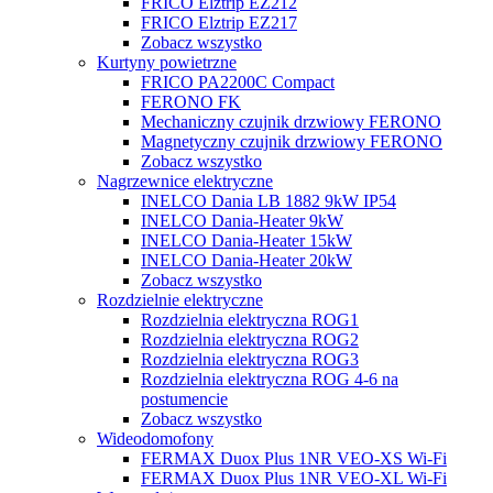
FRICO Elztrip EZ212
FRICO Elztrip EZ217
Zobacz wszystko
Kurtyny powietrzne
FRICO PA2200C Compact
FERONO FK
Mechaniczny czujnik drzwiowy FERONO
Magnetyczny czujnik drzwiowy FERONO
Zobacz wszystko
Nagrzewnice elektryczne
INELCO Dania LB 1882 9kW IP54
INELCO Dania-Heater 9kW
INELCO Dania-Heater 15kW
INELCO Dania-Heater 20kW
Zobacz wszystko
Rozdzielnie elektryczne
Rozdzielnia elektryczna ROG1
Rozdzielnia elektryczna ROG2
Rozdzielnia elektryczna ROG3
Rozdzielnia elektryczna ROG 4-6 na
postumencie
Zobacz wszystko
Wideodomofony
FERMAX Duox Plus 1NR VEO-XS Wi-Fi
FERMAX Duox Plus 1NR VEO-XL Wi-Fi