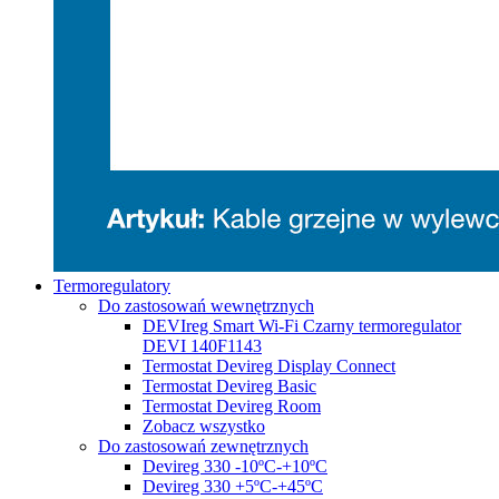
Termoregulatory
Do zastosowań wewnętrznych
DEVIreg Smart Wi-Fi Czarny termoregulator
DEVI 140F1143
Termostat Devireg Display Connect
Termostat Devireg Basic
Termostat Devireg Room
Zobacz wszystko
Do zastosowań zewnętrznych
Devireg 330 -10ºC-+10ºC
Devireg 330 +5ºC-+45ºC