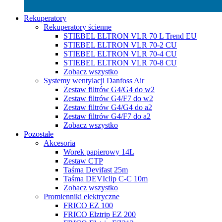
Rekuperatory
Rekuperatory ścienne
STIEBEL ELTRON VLR 70 L Trend EU
STIEBEL ELTRON VLR 70-2 CU
STIEBEL ELTRON VLR 70-4 CU
STIEBEL ELTRON VLR 70-8 CU
Zobacz wszystko
Systemy wentylacji Danfoss Air
Zestaw filtrów G4/G4 do w2
Zestaw filtrów G4/F7 do w2
Zestaw filtrów G4/G4 do a2
Zestaw filtrów G4/F7 do a2
Zobacz wszystko
Pozostałe
Akcesoria
Worek papierowy 14L
Zestaw CTP
Taśma Devifast 25m
Taśma DEVIclip C-C 10m
Zobacz wszystko
Promienniki elektryczne
FRICO EZ 100
FRICO Elztrip EZ 200