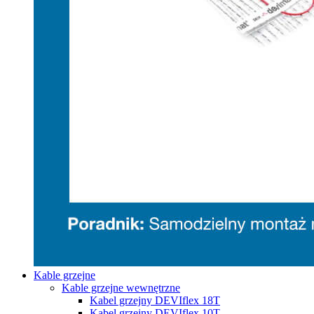
Kable grzejne
Kable grzejne wewnętrzne
Kabel grzejny DEVIflex 18T
Kabel grzejny DEVIflex 10T