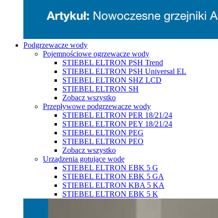
Podgrzewacze wody
Pojemnościowe ogrzewacze wody
STIEBEL ELTRON PSH Trend
STIEBEL ELTRON PSH Universal EL
STIEBEL ELTRON SHZ LCD
STIEBEL ELTRON SH
Zobacz wszystko
Przepływowe podgrzewacze wody
STIEBEL ELTRON PER 18/21/24
STIEBEL ELTRON PEY 18/21/24
STIEBEL ELTRON PEG
STIEBEL ELTRON PEO
Zobacz wszystko
Urządzenia gotujące wodę
STIEBEL ELTRON EBK 5 G
STIEBEL ELTRON EBK 5 GA
STIEBEL ELTRON KBA 5 KA
STIEBEL ELTRON EBK 5 K