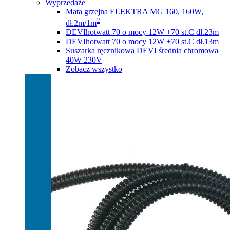
Wyprzedaże
Mata grzejna ELEKTRA MG 160, 160W,
2
dł.2m/1m
DEVIhotwatt 70 o mocy 12W +70 st.C dł.23m
DEVIhotwatt 70 o mocy 12W +70 st.C dł.13m
Suszarka ręcznikowa DEVI średnia chromowa
40W 230V
Zobacz wszystko