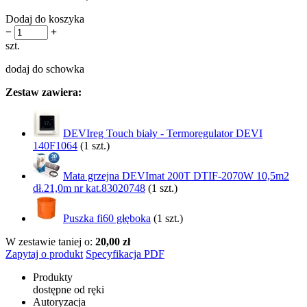
Dodaj do koszyka
−
+
szt.
dodaj do schowka
Zestaw zawiera:
DEVIreg Touch biały - Termoregulator DEVI
140F1064
(1 szt.)
Mata grzejna DEVImat 200T DTIF-2070W 10,5m2
dł.21,0m nr kat.83020748
(1 szt.)
Puszka fi60 głęboka
(1 szt.)
W zestawie taniej o:
20,00 zł
Zapytaj o produkt
Specyfikacja PDF
Produkty
dostępne od ręki
Autoryzacja