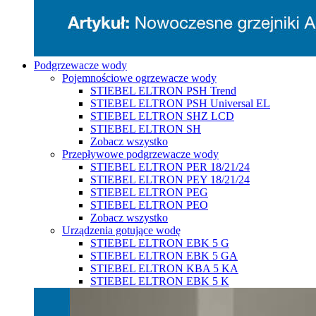
Podgrzewacze wody
Pojemnościowe ogrzewacze wody
STIEBEL ELTRON PSH Trend
STIEBEL ELTRON PSH Universal EL
STIEBEL ELTRON SHZ LCD
STIEBEL ELTRON SH
Zobacz wszystko
Przepływowe podgrzewacze wody
STIEBEL ELTRON PER 18/21/24
STIEBEL ELTRON PEY 18/21/24
STIEBEL ELTRON PEG
STIEBEL ELTRON PEO
Zobacz wszystko
Urządzenia gotujące wodę
STIEBEL ELTRON EBK 5 G
STIEBEL ELTRON EBK 5 GA
STIEBEL ELTRON KBA 5 KA
STIEBEL ELTRON EBK 5 K