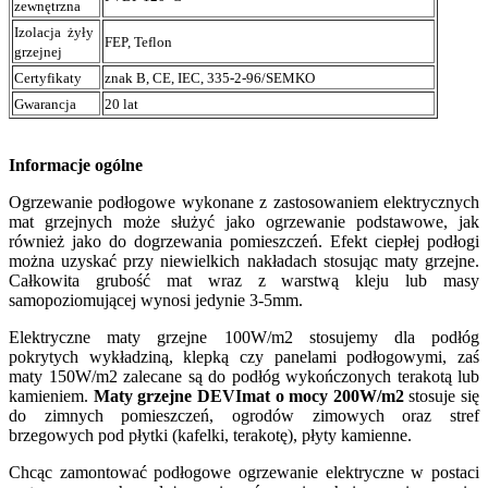
zewnętrzna
Izolacja żyły
FEP, Teflon
grzejnej
Certyfikaty
znak B, CE, IEC, 335-2-96/SEMKO
Gwarancja
20 lat
Informacje ogólne
Ogrzewanie podłogowe wykonane z zastosowaniem elektrycznych
mat grzejnych może służyć jako ogrzewanie podstawowe, jak
również jako do dogrzewania pomieszczeń. Efekt ciepłej podłogi
można uzyskać przy niewielkich nakładach stosując maty grzejne.
Całkowita grubość mat wraz z warstwą kleju lub masy
samopoziomującej wynosi jedynie 3-5mm.
Elektryczne maty grzejne 100W/m2 stosujemy dla podłóg
pokrytych wykładziną, klepką czy panelami podłogowymi, zaś
maty 150W/m2 zalecane są do podłóg wykończonych terakotą lub
kamieniem.
Maty grzejne DEVImat o mocy 200W/m2
stosuje się
do zimnych pomieszczeń, ogrodów zimowych oraz stref
brzegowych pod płytki (kafelki, terakotę), płyty kamienne.
Chcąc zamontować podłogowe ogrzewanie elektryczne w postaci