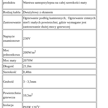
produktu
Warstwa samoprzylepna na całej szerokości maty
Rodzaj kabla
Dwużyłowy z ekranem
Ogrzewanie podłóg kamiennych; Ogrzewanie zimnych
Zastosowanie
stref i małych powierzchni, gdzie wymagane jest
zastosowanie dużej mocy grzewczej
Napięcie
230V
znamionowe
Moc
2
200W/m
jednostkowa
Moc maty
2070W
Długość
21,0m
Szerokość
0,48m
Grubość
3 - 3,5mm
Powierzchnia
2
10,5m
grzewcza
Izolacja
°
PVDF 120
C