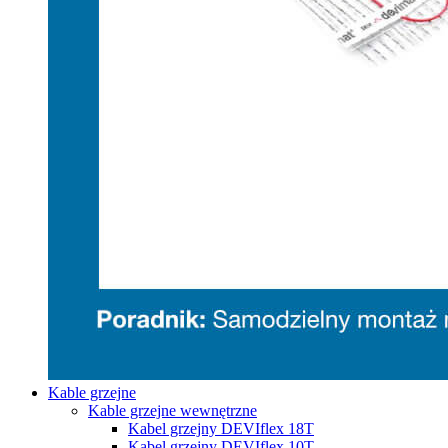
Kable grzejne
Kable grzejne wewnętrzne
Kabel grzejny DEVIflex 18T
Kabel grzejny DEVIflex 10T