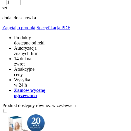
−
+
szt.
dodaj do schowka
Zapytaj o produkt
Specyfikacja PDF
Produkty
dostępne od ręki
Autoryzacja
znanych firm
14 dni na
zwrot
Atrakcyjne
ceny
Wysyłka
w 24 h
Zamów wycenę
ogrzewania
Produkt dostępny również w zestawach