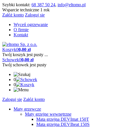
Szybki kontakt:
68 387 50 24
,
info@eltomo.pl
Wsparcie techniczne 1 rok
Załóż konto
Zaloguj się
Wyceń ogrzewanie
O firmie
Kontakt
Koszyk
0
0,00 zł
Twój koszyk jest pusty ...
Schowek
0
0,00 zł
Twój schowek jest pusty
0
0
Zaloguj się
Załóż konto
Maty grzewcze
Maty grzejne wewnętrzne
Mata grzejna DEVImat 150T
Mata grzejna DEVIheat 150S