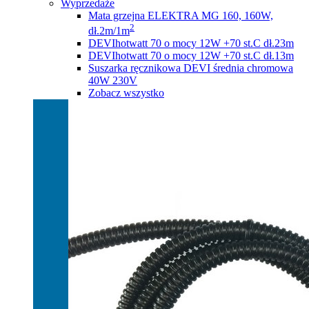
Wyprzedaże
Mata grzejna ELEKTRA MG 160, 160W,
2
dł.2m/1m
DEVIhotwatt 70 o mocy 12W +70 st.C dł.23m
DEVIhotwatt 70 o mocy 12W +70 st.C dł.13m
Suszarka ręcznikowa DEVI średnia chromowa
40W 230V
Zobacz wszystko