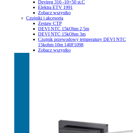
Devireg 316 -10+50 st.C
Elektra ETV 1991
Zobacz wszystko
Czujniki i akcesoria
Zestaw CTP
DEVI NTC 15kOhm 2,5m
DEVI NTC 15kOhm 3m
Czujnik przewodowy temperatury DEVI NTC
15kohm 10m 140F1098
Zobacz wszystko