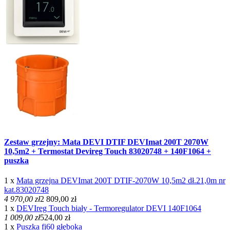
Zestaw grzejny: Mata DEVI DTIF DEVImat 200T 2070W
10,5m2 + Termostat Devireg Touch 83020748 + 140F1064 +
puszka
1 x
Mata grzejna DEVImat 200T DTIF-2070W 10,5m2 dł.21,0m nr
kat.83020748
4 970,00 zł
2 809,00 zł
1 x
DEVIreg Touch biały - Termoregulator DEVI 140F1064
1 009,00 zł
524,00 zł
1 x
Puszka fi60 głęboka