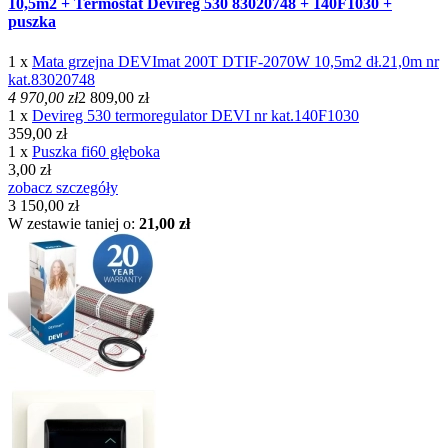
10,5m2 + Termostat Devireg 530 83020748 + 140F1030 +
puszka
1 x
Mata grzejna DEVImat 200T DTIF-2070W 10,5m2 dł.21,0m nr
kat.83020748
4 970,00 zł
2 809,00 zł
1 x
Devireg 530 termoregulator DEVI nr kat.140F1030
359,00 zł
1 x
Puszka fi60 głęboka
3,00 zł
zobacz szczegóły
3 150,00 zł
W zestawie taniej o:
21,00 zł