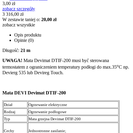
3,00 zł
zobacz szczegóły
3 316,00 zł
W zestawie taniej o:
20,00 zł
zobacz wszystkie
Opis produktu
Opinie (0)
Długość:
21 m
UWAGA!
Mata Devimat DTIF-200 musi być sterowana
o
termostatem z ograniczeniem temperatury podłogi do max.35
C np.
Devierg 535 lub Devireg Touch.
Mata DEVI Devimat DTIF-200
Dział
Ogrzewanie elektryczne
Rodzaj
Ogrzewanie podłogowe
Typ
Mata grzejna
Devimat
DTIF-200
Cechy
Jednostronne zasilanie;