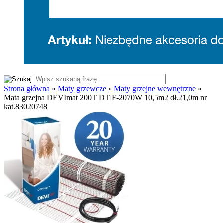
Strona główna
»
Maty grzewcze
»
Maty grzejne wewnętrzne
»
Mata grzejna DEVImat 200T DTIF-2070W 10,5m2 dł.21,0m nr
kat.83020748