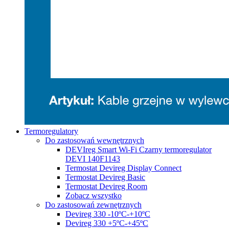
Termoregulatory
Do zastosowań wewnętrznych
DEVIreg Smart Wi-Fi Czarny termoregulator
DEVI 140F1143
Termostat Devireg Display Connect
Termostat Devireg Basic
Termostat Devireg Room
Zobacz wszystko
Do zastosowań zewnętrznych
Devireg 330 -10ºC-+10ºC
Devireg 330 +5ºC-+45ºC