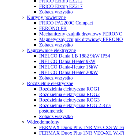
FRICO Elztrip EZ212
FRICO Elztrip EZ217
Zobacz wszystko
Kurtyny powietrzne
FRICO PA2200C Compact
FERONO FK
Mechaniczny czujnik drzwiowy FERONO
Magnetyczny czujnik drzwiowy FERONO
Zobacz wszystko
Nagrzewnice elektryczne
INELCO Dania LB 1882 9kW IP54
INELCO Dania-Heater 9kW
INELCO Dania-Heater 15kW
INELCO Dania-Heater 20kW
Zobacz wszystko
Rozdzielnie elektryczne
Rozdzielnia elektryczna ROG1
Rozdzielnia elektryczna ROG2
Rozdzielnia elektryczna ROG3
Rozdzielnia elektryczna ROG 2-3 na
postumencie
Zobacz wszystko
Wideodomofony
FERMAX Duox Plus 1NR VEO-XS Wi-Fi
FERMAX Duox Plus 1NR VEO-XL Wi-Fi