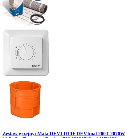
Zestaw grzejny: Mata DEVI DTIF DEVImat 200T 2070W