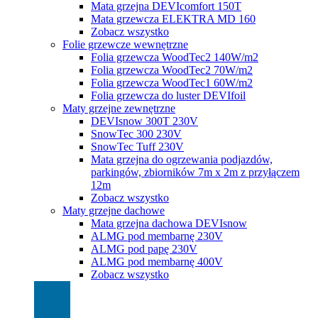
Mata grzejna DEVIcomfort 150T
Mata grzewcza ELEKTRA MD 160
Zobacz wszystko
Folie grzewcze wewnętrzne
Folia grzewcza WoodTec2 140W/m2
Folia grzewcza WoodTec2 70W/m2
Folia grzewcza WoodTec1 60W/m2
Folia grzewcza do luster DEVIfoil
Maty grzejne zewnętrzne
DEVIsnow 300T 230V
SnowTec 300 230V
SnowTec Tuff 230V
Mata grzejna do ogrzewania podjazdów,
parkingów, zbiorników 7m x 2m z przyłączem
12m
Zobacz wszystko
Maty grzejne dachowe
Mata grzejna dachowa DEVIsnow
ALMG pod membarnę 230V
ALMG pod papę 230V
ALMG pod membarnę 400V
Zobacz wszystko