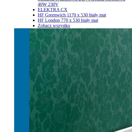
40W 230V
ELEKTRA CX
HF Greenwich 1170 х 530 biały mat
HF London 770 х 530 biały mat
Zobacz wszystko