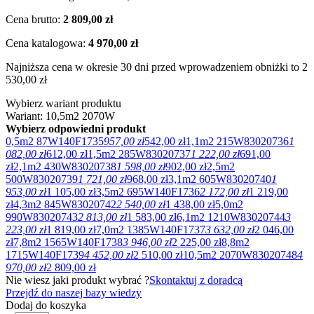
Cena brutto:
2 809,00 zł
Cena katalogowa:
4 970,00 zł
Najniższa cena w okresie 30 dni przed wprowadzeniem obniżki to 2
530,00 zł
Wybierz wariant produktu
Wariant: 10,5m2 2070W
Wybierz odpowiedni produkt
0,5m2 87W
140F1735
957,00 zł
542,00 zł
1,1m2 215W
83020736
1
082,00 zł
612,00 zł
1,5m2 285W
83020737
1 222,00 zł
691,00
zł
2,1m2 430W
83020738
1 598,00 zł
902,00 zł
2,5m2
500W
83020739
1 721,00 zł
968,00 zł
3,1m2 605W
83020740
1
953,00 zł
1 105,00 zł
3,5m2 695W
140F1736
2 172,00 zł
1 219,00
zł
4,3m2 845W
83020742
2 540,00 zł
1 438,00 zł
5,0m2
990W
83020743
2 813,00 zł
1 583,00 zł
6,1m2 1210W
83020744
3
223,00 zł
1 819,00 zł
7,0m2 1385W
140F1737
3 632,00 zł
2 046,00
zł
7,8m2 1565W
140F1738
3 946,00 zł
2 225,00 zł
8,8m2
1715W
140F1739
4 452,00 zł
2 510,00 zł
10,5m2 2070W
83020748
4
970,00 zł
2 809,00 zł
Nie wiesz jaki produkt wybrać ?
Skontaktuj z doradcą
Przejdź do naszej bazy wiedzy
Dodaj do koszyka