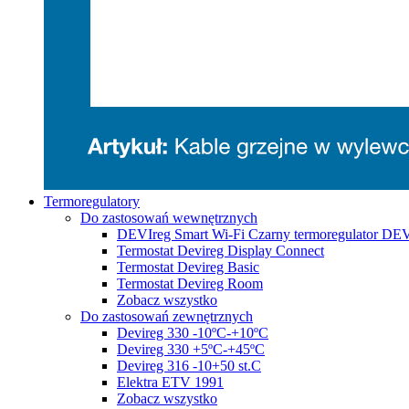
Termoregulatory
Do zastosowań wewnętrznych
DEVIreg Smart Wi-Fi Czarny termoregulator DE
Termostat Devireg Display Connect
Termostat Devireg Basic
Termostat Devireg Room
Zobacz wszystko
Do zastosowań zewnętrznych
Devireg 330 -10ºC-+10ºC
Devireg 330 +5ºC-+45ºC
Devireg 316 -10+50 st.C
Elektra ETV 1991
Zobacz wszystko