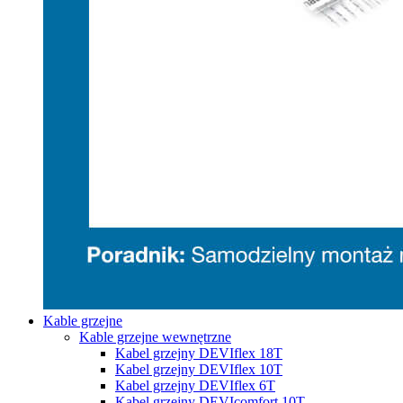
Kable grzejne
Kable grzejne wewnętrzne
Kabel grzejny DEVIflex 18T
Kabel grzejny DEVIflex 10T
Kabel grzejny DEVIflex 6T
Kabel grzejny DEVIcomfort 10T