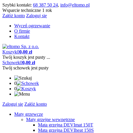
Szybki kontakt:
68 387 50 24
,
info@eltomo.pl
Wsparcie techniczne 1 rok
Załóż konto
Zaloguj się
Wyceń ogrzewanie
O firmie
Kontakt
Koszyk
0
0,00 zł
Twój koszyk jest pusty ...
Schowek
0
0,00 zł
Twój schowek jest pusty
0
0
Zaloguj się
Załóż konto
Maty grzewcze
Maty grzejne wewnętrzne
Mata grzejna DEVImat 150T
Mata grzejna DEVIheat 150S