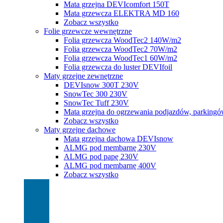
Mata grzejna DEVIcomfort 150T
Mata grzewcza ELEKTRA MD 160
Zobacz wszystko
Folie grzewcze wewnętrzne
Folia grzewcza WoodTec2 140W/m2
Folia grzewcza WoodTec2 70W/m2
Folia grzewcza WoodTec1 60W/m2
Folia grzewcza do luster DEVIfoil
Maty grzejne zewnętrzne
DEVIsnow 300T 230V
SnowTec 300 230V
SnowTec Tuff 230V
Mata grzejna do ogrzewania podjazdów, parking
Zobacz wszystko
Maty grzejne dachowe
Mata grzejna dachowa DEVIsnow
ALMG pod membarnę 230V
ALMG pod papę 230V
ALMG pod membarnę 400V
Zobacz wszystko