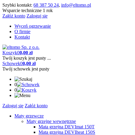
Szybki kontakt:
68 387 50 24
,
info@eltomo.pl
Wsparcie techniczne 1 rok
Załóż konto
Zaloguj się
Wyceń ogrzewanie
O firmie
Kontakt
Koszyk
0
0,00 zł
Twój koszyk jest pusty ...
Schowek
0
0,00 zł
Twój schowek jest pusty
0
0
Zaloguj się
Załóż konto
Maty grzewcze
Maty grzejne wewnętrzne
Mata grzejna DEVImat 150T
Mata grzejna DEVIheat 150S