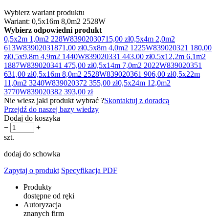
Wybierz wariant produktu
Wariant: 0,5x16m 8,0m2 2528W
Wybierz odpowiedni produkt
0,5x2m 1,0m2 228W
83902030
715,00 zł
0,5x4m 2,0m2
613W
83902031
871,00 zł
0,5x8m 4,0m2 1225W
83902032
1 180,00
zł
0,5x9,8m 4,9m2 1440W
83902033
1 443,00 zł
0,5x12,2m 6,1m2
1887W
83902034
1 475,00 zł
0,5x14m 7,0m2 2022W
83902035
1
631,00 zł
0,5x16m 8,0m2 2528W
83902036
1 906,00 zł
0,5x22m
11,0m2 3240W
83902037
2 355,00 zł
0,5x24m 12,0m2
3770W
83902038
2 393,00 zł
Nie wiesz jaki produkt wybrać ?
Skontaktuj z doradcą
Przejdź do naszej bazy wiedzy
Dodaj do koszyka
−
+
szt.
dodaj do schowka
Zapytaj o produkt
Specyfikacja PDF
Produkty
dostępne od ręki
Autoryzacja
znanych firm