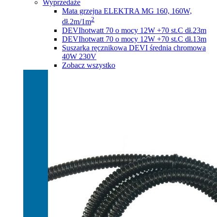
Wyprzedaże
Mata grzejna ELEKTRA MG 160, 160W,
2
dł.2m/1m
DEVIhotwatt 70 o mocy 12W +70 st.C dł.23m
DEVIhotwatt 70 o mocy 12W +70 st.C dł.13m
Suszarka ręcznikowa DEVI średnia chromowa
40W 230V
Zobacz wszystko