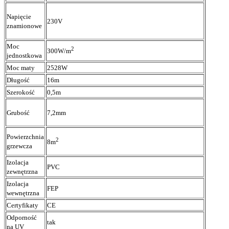
Napięcie
230V
znamionowe
Moc
2
300W/m
jednostkowa
Moc maty
2528W
Długość
16m
Szerokość
0,5m
Grubość
7,2mm
Powierzchnia
2
8m
grzewcza
Izolacja
PVC
zewnętrzna
Izolacja
FEP
wewnętrzna
Certyfikaty
CE
Odporność
tak
na UV