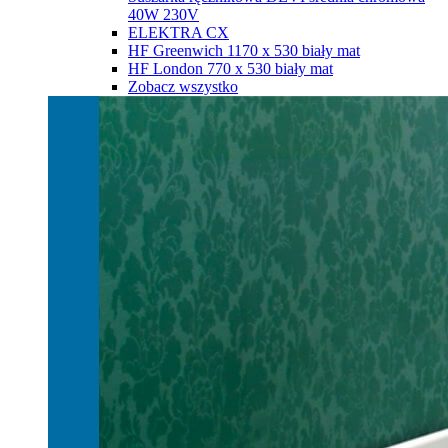
40W 230V
ELEKTRA CX
HF Greenwich 1170 х 530 biały mat
HF London 770 х 530 biały mat
Zobacz wszystko