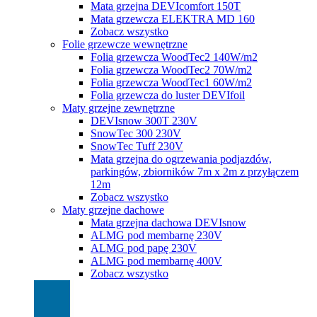
Mata grzejna DEVIcomfort 150T
Mata grzewcza ELEKTRA MD 160
Zobacz wszystko
Folie grzewcze wewnętrzne
Folia grzewcza WoodTec2 140W/m2
Folia grzewcza WoodTec2 70W/m2
Folia grzewcza WoodTec1 60W/m2
Folia grzewcza do luster DEVIfoil
Maty grzejne zewnętrzne
DEVIsnow 300T 230V
SnowTec 300 230V
SnowTec Tuff 230V
Mata grzejna do ogrzewania podjazdów,
parkingów, zbiorników 7m x 2m z przyłączem
12m
Zobacz wszystko
Maty grzejne dachowe
Mata grzejna dachowa DEVIsnow
ALMG pod membarnę 230V
ALMG pod papę 230V
ALMG pod membarnę 400V
Zobacz wszystko