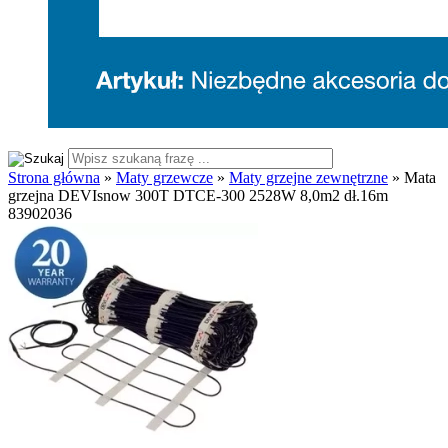
Strona główna
»
Maty grzewcze
»
Maty grzejne zewnętrzne
»
Mata
grzejna DEVIsnow 300T DTCE-300 2528W 8,0m2 dł.16m
83902036