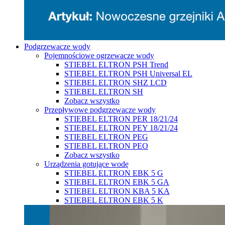
Podgrzewacze wody
Pojemnościowe ogrzewacze wody
STIEBEL ELTRON PSH Trend
STIEBEL ELTRON PSH Universal EL
STIEBEL ELTRON SHZ LCD
STIEBEL ELTRON SH
Zobacz wszystko
Przepływowe podgrzewacze wody
STIEBEL ELTRON PER 18/21/24
STIEBEL ELTRON PEY 18/21/24
STIEBEL ELTRON PEG
STIEBEL ELTRON PEO
Zobacz wszystko
Urządzenia gotujące wodę
STIEBEL ELTRON EBK 5 G
STIEBEL ELTRON EBK 5 GA
STIEBEL ELTRON KBA 5 KA
STIEBEL ELTRON EBK 5 K