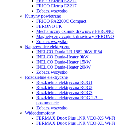
FRICO Elztrip EZ212
FRICO Elztrip EZ217
Zobacz wszystko
Kurtyny powietrzne
FRICO PA2200C Compact
FERONO FK
Mechaniczny czujnik drzwiowy FERONO
Magnetyczny czujnik drzwiowy FERONO
Zobacz wszystko
Nagrzewnice elektryczne
INELCO Dania LB 1882 9kW IP54
INELCO Dania-Heater 9kW
INELCO Dania-Heater 15kW
INELCO Dania-Heater 20kW
Zobacz wszystko
Rozdzielnie elektryczne
Rozdzielnia elektryczna ROG1
Rozdzielnia elektryczna ROG2
Rozdzielnia elektryczna ROG3
Rozdzielnia elektryczna ROG 2-3 na
postumencie
Zobacz wszystko
Wideodomofony
FERMAX Duox Plus 1NR VEO-XS Wi-Fi
FERMAX Duox Plus 1NR VEO-XL Wi-Fi