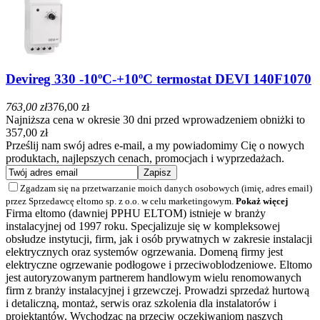
Devireg 330 -10ºC-+10ºC termostat DEVI 140F1070
763,00 zł
376,00 zł
Najniższa cena w okresie 30 dni przed wprowadzeniem obniżki to
357,00 zł
Prześlij nam swój adres e-mail, a my powiadomimy Cię o nowych
produktach, najlepszych cenach, promocjach i wyprzedażach.
Zgadzam się na przetwarzanie moich danych osobowych (imię, adres email)
przez Sprzedawcę eltomo sp. z o.o. w celu marketingowym.
Pokaż więcej
Firma eltomo (dawniej PPHU ELTOM) istnieje w branży
instalacyjnej od 1997 roku. Specjalizuje się w kompleksowej
obsłudze instytucji, firm, jak i osób prywatnych w zakresie instalacji
elektrycznych oraz systemów ogrzewania. Domeną firmy jest
elektryczne ogrzewanie podłogowe i przeciwoblodzeniowe. Eltomo
jest autoryzowanym partnerem handlowym wielu renomowanych
firm z branży instalacyjnej i grzewczej. Prowadzi sprzedaż hurtową
i detaliczną, montaż, serwis oraz szkolenia dla instalatorów i
projektantów. Wychodząc na przeciw oczekiwaniom naszych