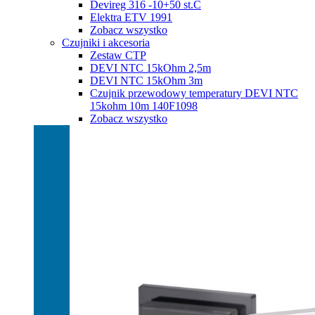
Devireg 316 -10+50 st.C
Elektra ETV 1991
Zobacz wszystko
Czujniki i akcesoria
Zestaw CTP
DEVI NTC 15kOhm 2,5m
DEVI NTC 15kOhm 3m
Czujnik przewodowy temperatury DEVI NTC
15kohm 10m 140F1098
Zobacz wszystko