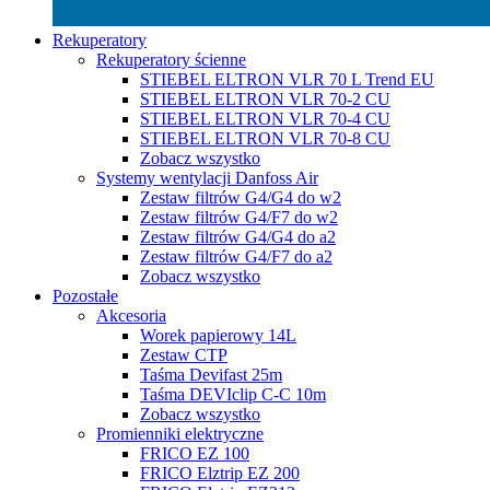
Rekuperatory
Rekuperatory ścienne
STIEBEL ELTRON VLR 70 L Trend EU
STIEBEL ELTRON VLR 70-2 CU
STIEBEL ELTRON VLR 70-4 CU
STIEBEL ELTRON VLR 70-8 CU
Zobacz wszystko
Systemy wentylacji Danfoss Air
Zestaw filtrów G4/G4 do w2
Zestaw filtrów G4/F7 do w2
Zestaw filtrów G4/G4 do a2
Zestaw filtrów G4/F7 do a2
Zobacz wszystko
Pozostałe
Akcesoria
Worek papierowy 14L
Zestaw CTP
Taśma Devifast 25m
Taśma DEVIclip C-C 10m
Zobacz wszystko
Promienniki elektryczne
FRICO EZ 100
FRICO Elztrip EZ 200