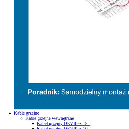
Kable grzejne
Kable grzejne wewnętrzne
Kabel grzejny DEVIflex 18T
Kabel grzejny DEVIflex 10T