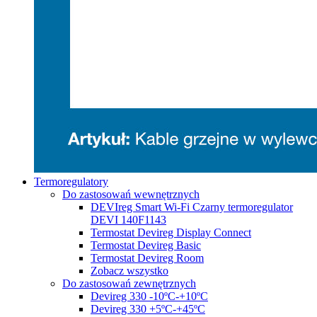
Termoregulatory
Do zastosowań wewnętrznych
DEVIreg Smart Wi-Fi Czarny termoregulator
DEVI 140F1143
Termostat Devireg Display Connect
Termostat Devireg Basic
Termostat Devireg Room
Zobacz wszystko
Do zastosowań zewnętrznych
Devireg 330 -10ºC-+10ºC
Devireg 330 +5ºC-+45ºC