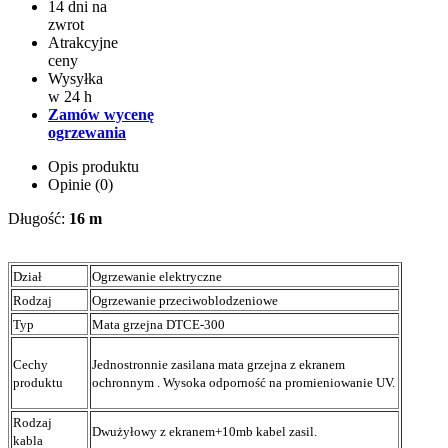
14 dni na
zwrot
Atrakcyjne
ceny
Wysyłka
w 24 h
Zamów wycenę
ogrzewania
Opis produktu
Opinie (0)
Długość:
16 m
Dział
Ogrzewanie elektryczne
Rodzaj
Ogrzewanie przeciwoblodzeniowe
Typ
Mata grzejna DTCE-300
Cechy
Jednostronnie zasilana mata grzejna z ekranem
produktu
ochronnym . Wysoka odporność na promieniowanie UV.
Rodzaj
Dwużyłowy z ekranem+10mb kabel zasil.
kabla