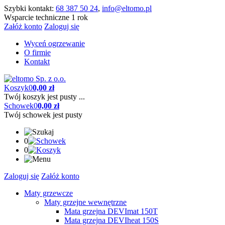
Szybki kontakt:
68 387 50 24
,
info@eltomo.pl
Wsparcie techniczne 1 rok
Załóż konto
Zaloguj się
Wyceń ogrzewanie
O firmie
Kontakt
Koszyk
0
0,00 zł
Twój koszyk jest pusty ...
Schowek
0
0,00 zł
Twój schowek jest pusty
0
0
Zaloguj się
Załóż konto
Maty grzewcze
Maty grzejne wewnętrzne
Mata grzejna DEVImat 150T
Mata grzejna DEVIheat 150S