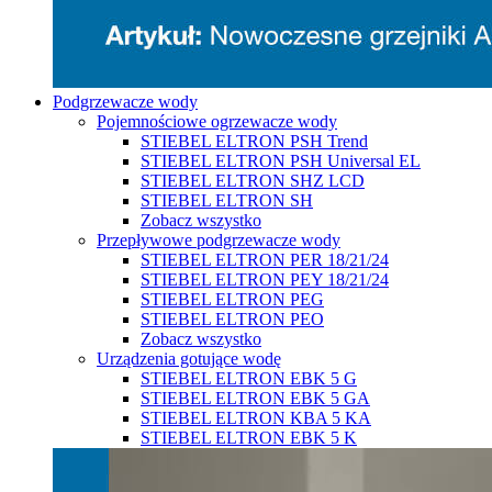
Podgrzewacze wody
Pojemnościowe ogrzewacze wody
STIEBEL ELTRON PSH Trend
STIEBEL ELTRON PSH Universal EL
STIEBEL ELTRON SHZ LCD
STIEBEL ELTRON SH
Zobacz wszystko
Przepływowe podgrzewacze wody
STIEBEL ELTRON PER 18/21/24
STIEBEL ELTRON PEY 18/21/24
STIEBEL ELTRON PEG
STIEBEL ELTRON PEO
Zobacz wszystko
Urządzenia gotujące wodę
STIEBEL ELTRON EBK 5 G
STIEBEL ELTRON EBK 5 GA
STIEBEL ELTRON KBA 5 KA
STIEBEL ELTRON EBK 5 K