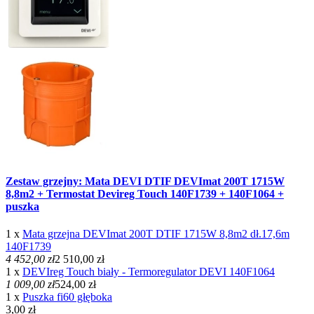
Zestaw grzejny: Mata DEVI DTIF DEVImat 200T 1715W
8,8m2 + Termostat Devireg Touch 140F1739 + 140F1064 +
puszka
1 x
Mata grzejna DEVImat 200T DTIF 1715W 8,8m2 dł.17,6m
140F1739
4 452,00 zł
2 510,00 zł
1 x
DEVIreg Touch biały - Termoregulator DEVI 140F1064
1 009,00 zł
524,00 zł
1 x
Puszka fi60 głęboka
3,00 zł