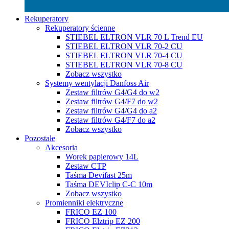
Rekuperatory
Rekuperatory ścienne
STIEBEL ELTRON VLR 70 L Trend EU
STIEBEL ELTRON VLR 70-2 CU
STIEBEL ELTRON VLR 70-4 CU
STIEBEL ELTRON VLR 70-8 CU
Zobacz wszystko
Systemy wentylacji Danfoss Air
Zestaw filtrów G4/G4 do w2
Zestaw filtrów G4/F7 do w2
Zestaw filtrów G4/G4 do a2
Zestaw filtrów G4/F7 do a2
Zobacz wszystko
Pozostałe
Akcesoria
Worek papierowy 14L
Zestaw CTP
Taśma Devifast 25m
Taśma DEVIclip C-C 10m
Zobacz wszystko
Promienniki elektryczne
FRICO EZ 100
FRICO Elztrip EZ 200