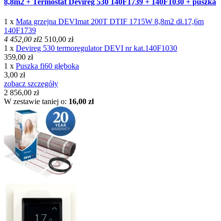
8,8m2 + Termostat Devireg 530 140F1739 + 140F1030 + puszka
1 x
Mata grzejna DEVImat 200T DTIF 1715W 8,8m2 dł.17,6m
140F1739
4 452,00 zł
2 510,00 zł
1 x
Devireg 530 termoregulator DEVI nr kat.140F1030
359,00 zł
1 x
Puszka fi60 głęboka
3,00 zł
zobacz szczegóły
2 856,00 zł
W zestawie taniej o:
16,00 zł