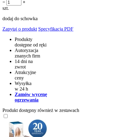
−
+
szt.
dodaj do schowka
Zapytaj o produkt
Specyfikacja PDF
Produkty
dostępne od ręki
Autoryzacja
znanych firm
14 dni na
zwrot
Atrakcyjne
ceny
Wysyłka
w 24 h
Zamów wycenę
ogrzewania
Produkt dostępny również w zestawach