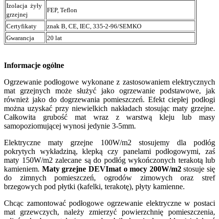
Izolacja żyły
FEP, Teflon
grzejnej
Certyfikaty
znak B, CE, IEC, 335-2-96/SEMKO
Gwarancja
20 lat
Informacje ogólne
Ogrzewanie podłogowe wykonane z zastosowaniem elektrycznych
mat grzejnych może służyć jako ogrzewanie podstawowe, jak
również jako do dogrzewania pomieszczeń. Efekt ciepłej podłogi
można uzyskać przy niewielkich nakładach stosując maty grzejne.
Całkowita grubość mat wraz z warstwą kleju lub masy
samopoziomującej wynosi jedynie 3-5mm.
Elektryczne maty grzejne 100W/m2 stosujemy dla podłóg
pokrytych wykładziną, klepką czy panelami podłogowymi, zaś
maty 150W/m2 zalecane są do podłóg wykończonych terakotą lub
kamieniem.
Maty grzejne DEVImat o mocy 200W/m2
stosuje się
do zimnych pomieszczeń, ogrodów zimowych oraz stref
brzegowych pod płytki (kafelki, terakotę), płyty kamienne.
Chcąc zamontować podłogowe ogrzewanie elektryczne w postaci
mat grzewczych, należy zmierzyć powierzchnię pomieszczenia,