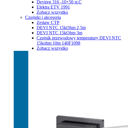
Devireg 316 -10+50 st.C
Elektra ETV 1991
Zobacz wszystko
Czujniki i akcesoria
Zestaw CTP
DEVI NTC 15kOhm 2,5m
DEVI NTC 15kOhm 3m
Czujnik przewodowy temperatury DEVI NTC
15kohm 10m 140F1098
Zobacz wszystko