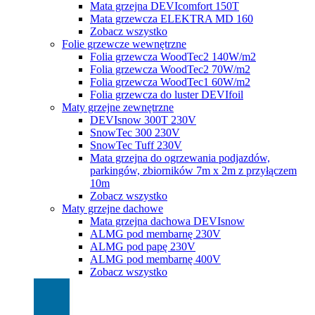
Mata grzejna DEVIcomfort 150T
Mata grzewcza ELEKTRA MD 160
Zobacz wszystko
Folie grzewcze wewnętrzne
Folia grzewcza WoodTec2 140W/m2
Folia grzewcza WoodTec2 70W/m2
Folia grzewcza WoodTec1 60W/m2
Folia grzewcza do luster DEVIfoil
Maty grzejne zewnętrzne
DEVIsnow 300T 230V
SnowTec 300 230V
SnowTec Tuff 230V
Mata grzejna do ogrzewania podjazdów,
parkingów, zbiorników 7m x 2m z przyłączem
10m
Zobacz wszystko
Maty grzejne dachowe
Mata grzejna dachowa DEVIsnow
ALMG pod membarnę 230V
ALMG pod papę 230V
ALMG pod membarnę 400V
Zobacz wszystko