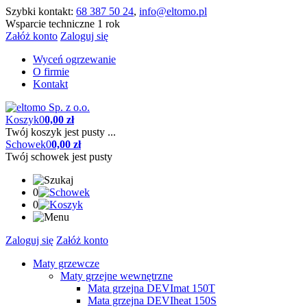
Szybki kontakt:
68 387 50 24
,
info@eltomo.pl
Wsparcie techniczne 1 rok
Załóż konto
Zaloguj się
Wyceń ogrzewanie
O firmie
Kontakt
Koszyk
0
0,00 zł
Twój koszyk jest pusty ...
Schowek
0
0,00 zł
Twój schowek jest pusty
0
0
Zaloguj się
Załóż konto
Maty grzewcze
Maty grzejne wewnętrzne
Mata grzejna DEVImat 150T
Mata grzejna DEVIheat 150S