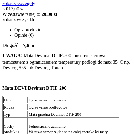
zobacz szczegóły
3 017,00 zł
W zestawie taniej o:
20,00 zł
zobacz wszystkie
Opis produktu
Opinie (0)
Długość:
17,6 m
UWAGA!
Mata Devimat DTIF-200 musi być sterowana
o
termostatem z ograniczeniem temperatury podłogi do max.35
C np.
Devierg 535 lub Devireg Touch.
Mata DEVI Devimat DTIF-200
Dział
Ogrzewanie elektryczne
Rodzaj
Ogrzewanie podłogowe
Typ
Mata grzejna
Devimat
DTIF-200
Cechy
Jednostronne zasilanie;
produktu
Warstwa samoprzylepna na całej szerokości maty