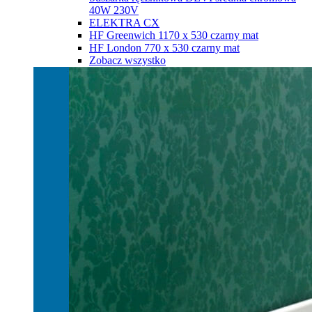
40W 230V
ELEKTRA CX
HF Greenwich 1170 х 530 czarny mat
HF London 770 х 530 czarny mat
Zobacz wszystko