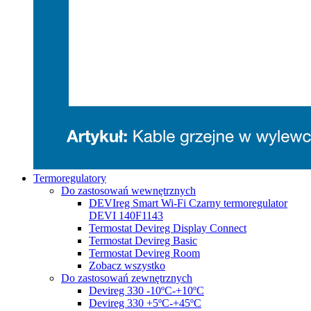
Termoregulatory
Do zastosowań wewnętrznych
DEVIreg Smart Wi-Fi Czarny termoregulator
DEVI 140F1143
Termostat Devireg Display Connect
Termostat Devireg Basic
Termostat Devireg Room
Zobacz wszystko
Do zastosowań zewnętrznych
Devireg 330 -10ºC-+10ºC
Devireg 330 +5ºC-+45ºC