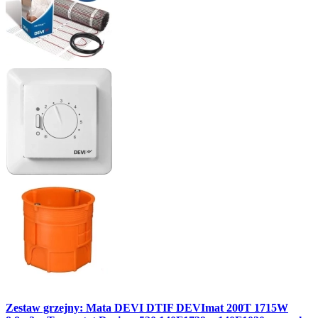
Zestaw grzejny: Mata DEVI DTIF DEVImat 200T 1715W