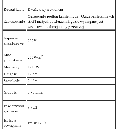
Rodzaj kabla
Dwużyłowy z ekranem
Ogrzewanie podłóg kamiennych; Ogrzewanie zimnych
Zastosowanie
stref i małych powierzchni, gdzie wymagane jest
zastosowanie dużej mocy grzewczej
Napięcie
230V
znamionowe
Moc
2
200W/m
jednostkowa
Moc maty
1715W
Długość
17,6m
Szerokość
0,48m
Grubość
3 - 3,5mm
Powierzchnia
2
8,8m
grzewcza
Izolacja
°
PVDF 120
C
zewnętrzna