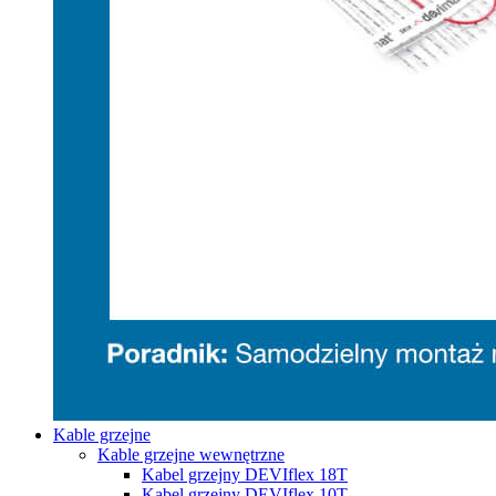
Kable grzejne
Kable grzejne wewnętrzne
Kabel grzejny DEVIflex 18T
Kabel grzejny DEVIflex 10T