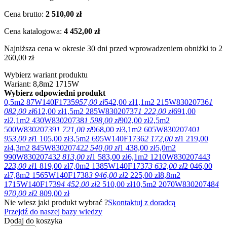
Cena brutto:
2 510,00 zł
Cena katalogowa:
4 452,00 zł
Najniższa cena w okresie 30 dni przed wprowadzeniem obniżki to 2
260,00 zł
Wybierz wariant produktu
Wariant: 8,8m2 1715W
Wybierz odpowiedni produkt
0,5m2 87W
140F1735
957,00 zł
542,00 zł
1,1m2 215W
83020736
1
082,00 zł
612,00 zł
1,5m2 285W
83020737
1 222,00 zł
691,00
zł
2,1m2 430W
83020738
1 598,00 zł
902,00 zł
2,5m2
500W
83020739
1 721,00 zł
968,00 zł
3,1m2 605W
83020740
1
953,00 zł
1 105,00 zł
3,5m2 695W
140F1736
2 172,00 zł
1 219,00
zł
4,3m2 845W
83020742
2 540,00 zł
1 438,00 zł
5,0m2
990W
83020743
2 813,00 zł
1 583,00 zł
6,1m2 1210W
83020744
3
223,00 zł
1 819,00 zł
7,0m2 1385W
140F1737
3 632,00 zł
2 046,00
zł
7,8m2 1565W
140F1738
3 946,00 zł
2 225,00 zł
8,8m2
1715W
140F1739
4 452,00 zł
2 510,00 zł
10,5m2 2070W
83020748
4
970,00 zł
2 809,00 zł
Nie wiesz jaki produkt wybrać ?
Skontaktuj z doradcą
Przejdź do naszej bazy wiedzy
Dodaj do koszyka