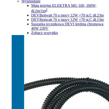
Wyprzedaże
Mata grzejna ELEKTRA MG 160, 160W,
2
dł.2m/1m
DEVIhotwatt 70 o mocy 12W +70 st.C dł.23m
DEVIhotwatt 70 o mocy 12W +70 st.C dł.13m
Suszarka ręcznikowa DEVI średnia chromowa
40W 230V
Zobacz wszystko