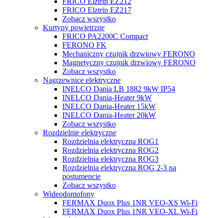
FRICO Elztrip EZ212
FRICO Elztrip EZ217
Zobacz wszystko
Kurtyny powietrzne
FRICO PA2200C Compact
FERONO FK
Mechaniczny czujnik drzwiowy FERONO
Magnetyczny czujnik drzwiowy FERONO
Zobacz wszystko
Nagrzewnice elektryczne
INELCO Dania LB 1882 9kW IP54
INELCO Dania-Heater 9kW
INELCO Dania-Heater 15kW
INELCO Dania-Heater 20kW
Zobacz wszystko
Rozdzielnie elektryczne
Rozdzielnia elektryczna ROG1
Rozdzielnia elektryczna ROG2
Rozdzielnia elektryczna ROG3
Rozdzielnia elektryczna ROG 2-3 na
postumencie
Zobacz wszystko
Wideodomofony
FERMAX Duox Plus 1NR VEO-XS Wi-Fi
FERMAX Duox Plus 1NR VEO-XL Wi-Fi